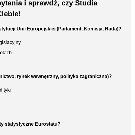
tania i sprawdź, czy Studia
Ciebie!
stytucji Unii Europejskiej (Parlament, Komisja, Rada)?
gislacyjny
rolach
lnictwo, rynek wewnętrzny, polityka zagraniczna)?
ityki
m
rty statystyczne Eurostatu?