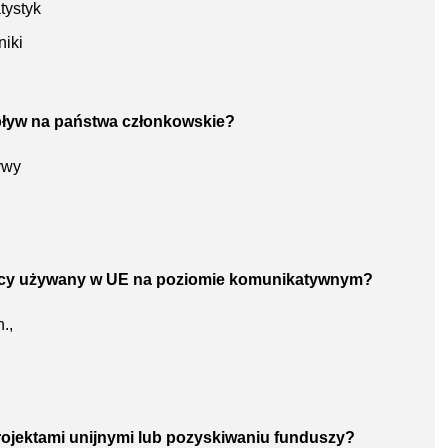
tystyk
iki
wpływ na państwa członkowskie?
ywy
 obcy używany w UE na poziomie komunikatywnym?
.,
rojektami unijnymi lub pozyskiwaniu funduszy?