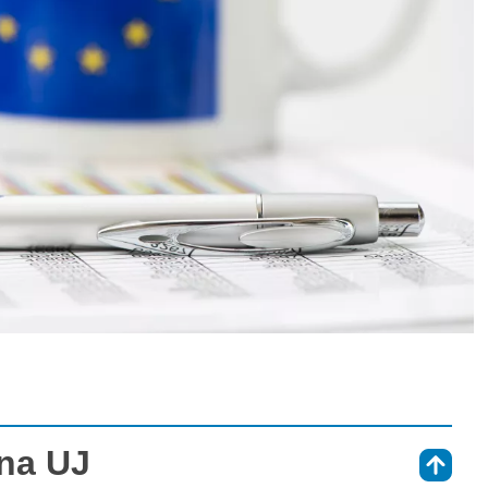
 na UJ
⇑