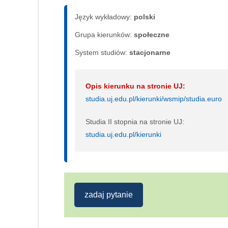
Język wykładowy:
polski
Grupa kierunków:
społeczne
System studiów:
sta­cjo­nar­ne
Opis kierunku na stronie UJ:
studia.uj.edu.pl/kierunki/wsmip/studia.euro
Studia II stopnia na stronie UJ:
studia.uj.edu.pl/kierunki
zadaj pytanie