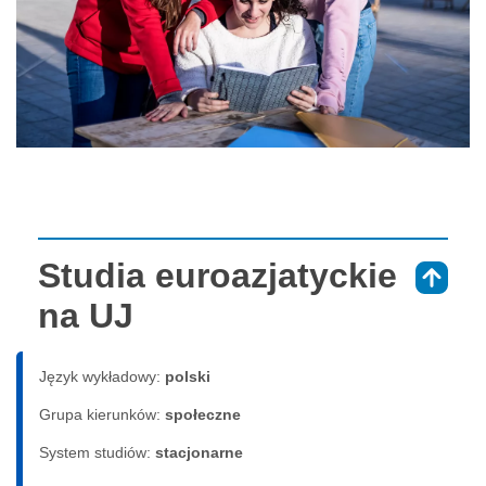
Studia euroazjatyckie
⇑
na UJ
Język wykładowy:
polski
Grupa kierunków:
społeczne
System studiów:
sta­cjo­nar­ne