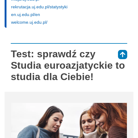
rekrutacja.uj.edu.pl/statystyki
en.uj.edu.pl/en
welcome.uj.edu.pl/
Test: sprawdź czy
⇑
Studia euroazjatyckie to
studia dla Ciebie!