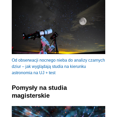
Od obserwacji nocnego nieba do analizy czarnych
dziur – jak wyglądają studia na kierunku
astronomia na UJ + test
Pomysły na studia
magisterskie