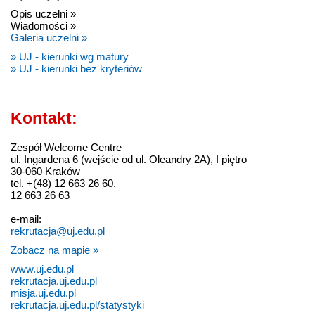
Opis uczelni »
Wiadomości »
Galeria uczelni »
» UJ - kierunki wg matury
» UJ - kierunki bez kryteriów
Kontakt:
Zespół Welcome Centre
ul. Ingardena 6 (wejście od ul. Oleandry 2A), I piętro
30-060 Kraków
tel. +(48) 12 663 26 60,
12 663 26 63
e-mail:
rekrutacja@uj.edu.pl
Zobacz na mapie »
www.uj.edu.pl
rekrutacja.uj.edu.pl
misja.uj.edu.pl
rekrutacja.uj.edu.pl/statystyki