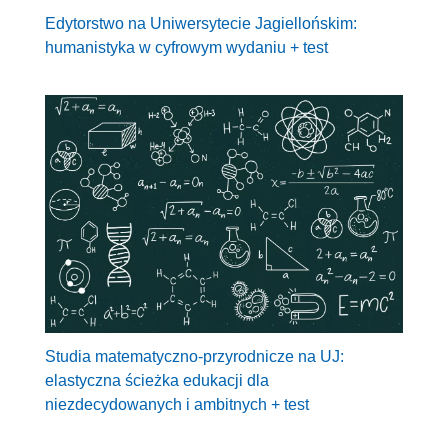
Edytorstwo na Uniwersytecie Jagiellońskim:
humanistyka w cyfrowym wydaniu + test
Studia matematyczno-przyrodnicze na UJ:
elastyczna ścieżka edukacji dla
niezdecydowanych i ambitnych + test