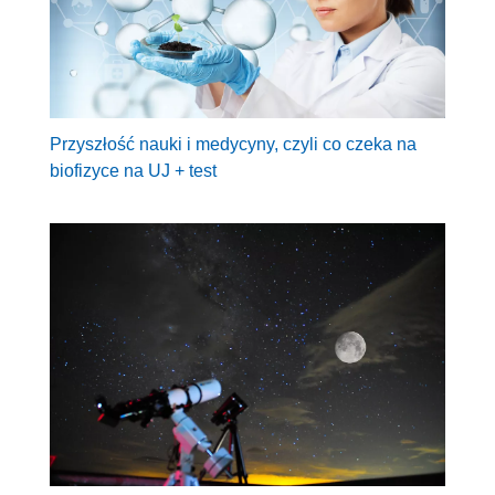
Przyszłość nauki i medycyny, czyli co czeka na
biofizyce na UJ + test