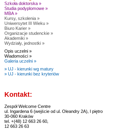
Szkoła doktorska »
Studia podyplomowe »
MBA »
Kursy, szkolenia »
Uniwersytet III Wieku »
Biuro Karier »
Organizacje studenckie »
Akademiki »
Wydziały, jednostki »
Opis uczelni »
Wiadomości »
Galeria uczelni »
» UJ - kierunki wg matury
» UJ - kierunki bez kryteriów
Kontakt:
Zespół Welcome Centre
ul. Ingardena 6 (wejście od ul. Oleandry 2A), I piętro
30-060 Kraków
tel. +(48) 12 663 26 60,
12 663 26 63