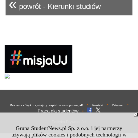
«
powrót - Kierunki studiów
•
•
•
Reklama - Wykorzystajmy wspólnie nasz potencjał!
Kontakt
Patronat
Praca dla studentów
•
Polityka Prywatności
Grupa StudentNews.pl Sp. z o.o. i jej partnerzy
używają plików cookies i podobnych technologii w