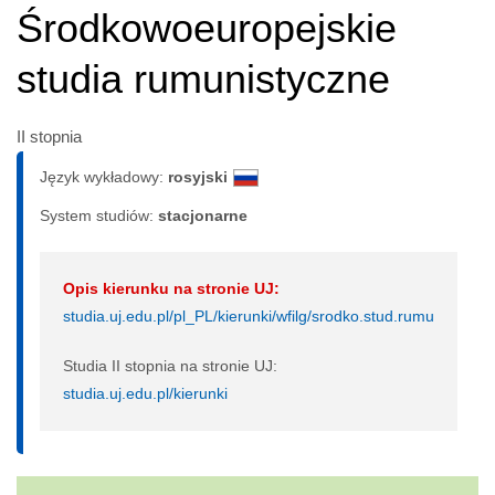
Środkowoeuropejskie
studia rumunistyczne
II stopnia
Język wykładowy:
rosyjski
System studiów:
sta­cjo­nar­ne
Opis kierunku na stronie UJ:
studia.uj.edu.pl/pl_PL/kierunki/wfilg/srodko.stud.rumu
Studia II stopnia na stronie UJ:
studia.uj.edu.pl/kierunki