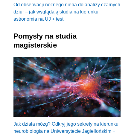
Od obserwacji nocnego nieba do analizy czarnych
dziur – jak wyglądają studia na kierunku
astronomia na UJ + test
Pomysły na studia
magisterskie
Jak działa mózg? Odkryj jego sekrety na kierunku
neurobiologia na Uniwersytecie Jagiellońskim +