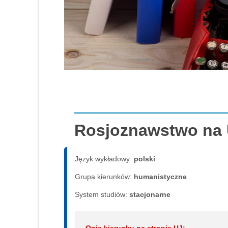
Rosjoznawstwo na
Język wykładowy:
polski
Grupa kierunków:
humanistyczne
System studiów:
sta­cjo­nar­ne