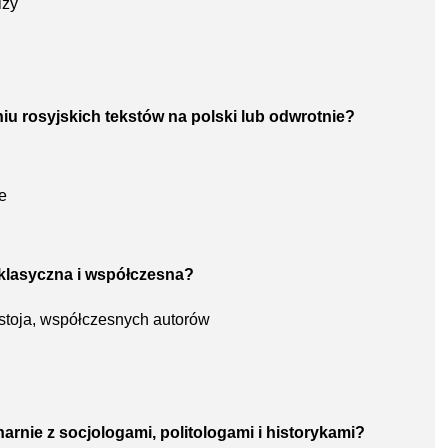
izy
u rosyjskich tekstów na polski lub odwrotnie?
e
a klasyczna i współczesna?
stoja, współczesnych autorów
narnie z socjologami, politologami i historykami?