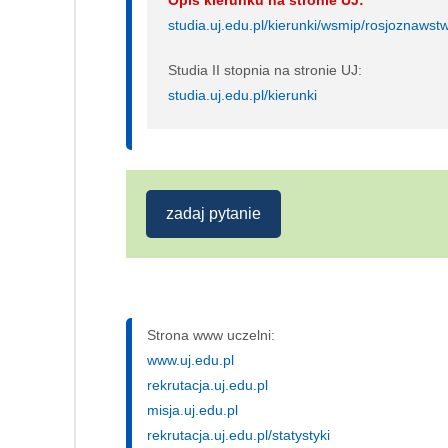
Opis kierunku na stronie UJ:
studia.uj.edu.pl/kierunki/wsmip/rosjoznawst
Studia II stopnia na stronie UJ:
studia.uj.edu.pl/kierunki
zadaj pytanie
Strona www uczelni:
www.uj.edu.pl
rekrutacja.uj.edu.pl
misja.uj.edu.pl
rekrutacja.uj.edu.pl/statystyki