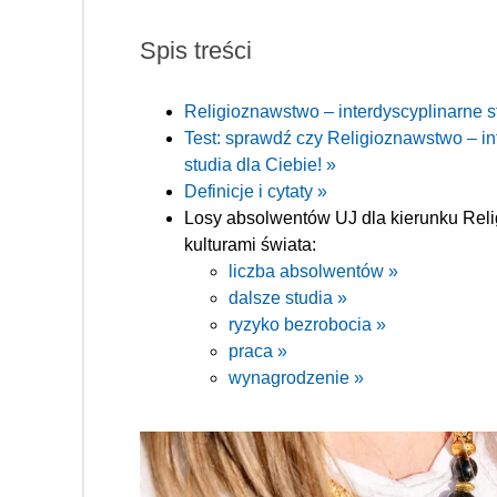
Spis treści
Religioznawstwo – interdyscyplinarne st
Test: sprawdź czy Religioznawstwo – int
studia dla Ciebie! »
Definicje i cytaty »
Losy absolwentów UJ dla kierunku Relig
kulturami świata:
liczba absolwentów »
dalsze studia »
ryzyko bezrobocia »
praca »
wynagrodzenie »