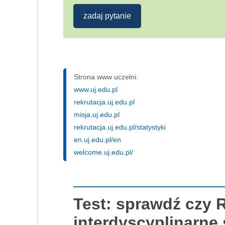
zadaj pytanie
Strona www uczelni:
www.uj.edu.pl
rekrutacja.uj.edu.pl
misja.uj.edu.pl
rekrutacja.uj.edu.pl/statystyki
en.uj.edu.pl/en
welcome.uj.edu.pl/
Test: sprawdź czy 
interdyscyplinarne s