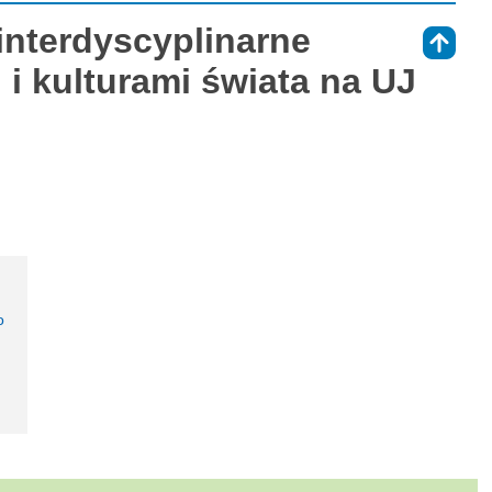
interdyscyplinarne
⇑
i i kulturami świata na UJ
o