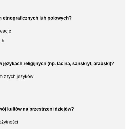
h etnograficznych lub polowych?
wacje
ch
 językach religijnych (np. łacina, sanskryt, arabski)?
m z tych języków
ozwój kultów na przestrzeni dziejów?
ożytności