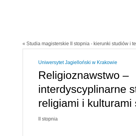
« Studia magisterskie II stopnia - kierunki studiów i t
Uniwersytet Jagielloński w Krakowie
Religioznawstwo –
interdyscyplinarne s
religiami i kulturami
II stopnia