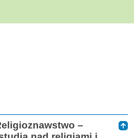
Religioznawstwo –
⇑
tudia nad religiami i