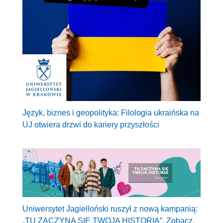
Język, biznes i geopolityka: Filologia ukraińska na
UJ otwiera drzwi do kariery przyszłości
Uniwersytet Jagielloński ruszył z nową kampanią:
„TU ZACZYNA SIĘ TWOJA HISTORIA”. Zobacz,