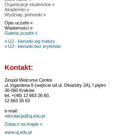
Organizacje studenckie »
Akademiki »
Wydziały, jednostki »
Opis uczelni »
Wiadomości »
Galeria uczelni »
» UJ - kierunki wg matury
» UJ - kierunki bez kryteriów
Kontakt:
Zespół Welcome Centre
ul. Ingardena 6 (wejście od ul. Oleandry 2A), I piętro
30-060 Kraków
tel. +(48) 12 663 26 60,
12 663 26 63
e-mail:
rekrutacja@uj.edu.pl
Zobacz na mapie »
www.uj.edu.pl