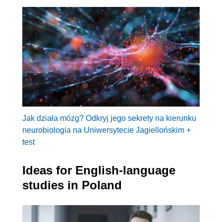
Jak działa mózg? Odkryj jego sekrety na kierunku
neurobiologia na Uniwersytecie Jagiellońskim +
test
Ideas for English-language
studies in Poland