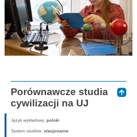
Porównawcze studia
⇑
cywilizacji na UJ
Język wykładowy:
polski
System studiów:
sta­cjo­nar­ne