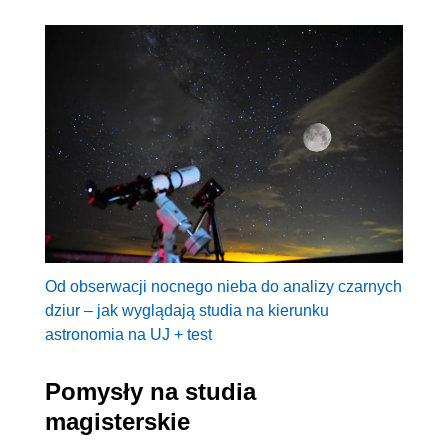
Od obserwacji nocnego nieba do analizy czarnych
dziur – jak wyglądają studia na kierunku
astronomia na UJ + test
Pomysły na studia
magisterskie