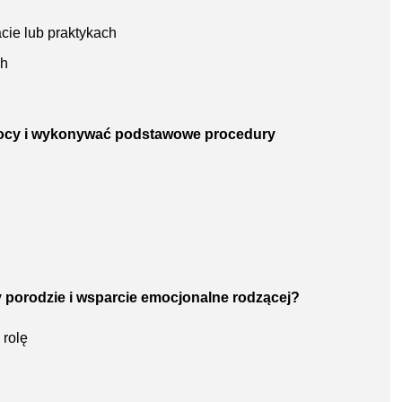
cie lub praktykach
ch
omocy i wykonywać podstawowe procedury
zy porodzie i wsparcie emocjonalne rodzącej?
 rolę