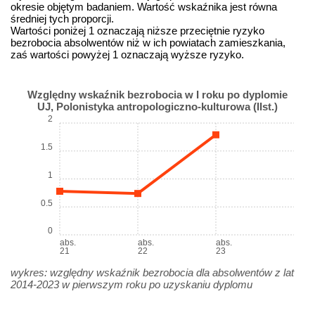
okresie objętym badaniem. Wartość wskaźnika jest równa
średniej tych proporcji.
Wartości poniżej 1 oznaczają niższe przeciętnie ryzyko
bezrobocia absolwentów niż w ich powiatach zamieszkania,
zaś wartości powyżej 1 oznaczają wyższe ryzyko.
Względny wskaźnik bezrobocia w I roku po dyplomie
UJ, Polonistyka antropologiczno-kulturowa (IIst.)
2
1.5
1
0.5
0
abs.
abs.
abs.
21
22
23
wykres: względny wskaźnik bezrobocia dla absolwentów z lat
2014-2023 w pierwszym roku po uzyskaniu dyplomu