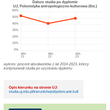
Dalsze studia po dyplomie
UJ, Polonistyka antropologiczno-kulturowa (IIst.)
60%
50%
40%
30%
20%
10%
0%
abs.
abs.
abs.
21
22
23
wykres: procent absolwentów z lat 2014-2023, którzy
kontynuowali studia po uzyskaniu dyplomu
Opis kierunku na stronie UJ:
studia.uj.edu.pl/kierunki/wpol/poloni.antr.kult