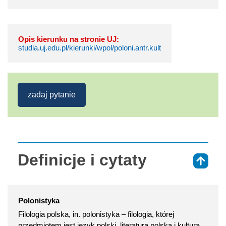
Opis kierunku na stronie UJ:
studia.uj.edu.pl/kierunki/wpol/poloni.antr.kult
zadaj pytanie
Definicje i cytaty
⇑
Polonistyka
Filologia polska, in. polonistyka – filologia, której
przedmiotem jest język polski, literatura polska i kultura