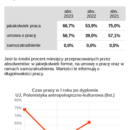
abs.
abs.
abs.
2023
2022
2021
jakakolwiek praca
66,7%
53,9%
75,0%
umowa o pracę
56,7%
39,0%
57,1%
samo­zatrudnienie
0,0%
0,0%
0,0%
Jest to średni procent miesięcy przepracowanych przez
absolwentów: w jakiejkolwiek formie, na umowę o pracę oraz w
ramach samozatrudnienia. Wartości te informują o
długotrwałości pracy.
Czas pracy w I roku po dyplomie
UJ, Polonistyka antropologiczno-kulturowa (IIst.)
80%
75%
70%
65%