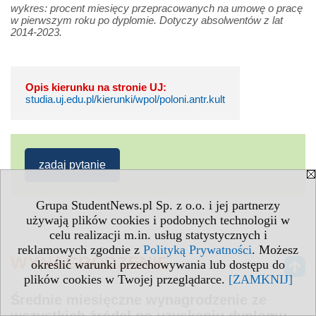
wykres: procent miesięcy przepracowanych na umowę o pracę
w pierwszym roku po dyplomie. Dotyczy absolwentów z lat
2014-2023.
Opis kierunku na stronie UJ:
studia.uj.edu.pl/kierunki/wpol/poloni.antr.kult
zadaj pytanie
Grupa StudentNews.pl Sp. z o.o. i jej partnerzy
używają plików cookies i podobnych technologii w
celu realizacji m.in. usług statystycznych i
reklamowych zgodnie z
Polityką Prywatności
. Możesz
WYNAGRODZENIE
określić warunki przechowywania lub dostępu do
plików cookies w Twojej przeglądarce.
[ZAMKNIJ]
Średnie miesięczne wynagrodzenie ze