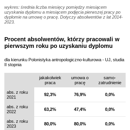
wykres: średnia liczba miesięcy pomiędzy miesiącem
uzyskania dyplomu a miesiącem podjęcia pierwszej pracy po
dyplomie na umowę o pracę. Dotyczy absolwentów z lat 2014-
2023.
Procent absolwentów, którzy pracowali w
pierwszym roku po uzyskaniu dyplomu
dla kierunku Polonistyka antropologiczno-kulturowa - UJ, studia
II stopnia
jakakolwiek
umowa o
samo­
praca
pracę
zatrudnienie
abs. z roku
92,3%
76,9%
0,0%
2021
abs. z roku
63,2%
47,4%
0,0%
2022
abs. z roku
80,0%
80,0%
0,0%
2023