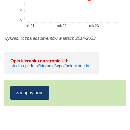
5
0
rok 21
rok 22
rok 23
wykres: liczba absolwentów w latach 2014-2023.
Opis kierunku na stronie UJ:
studia.uj.edu.pl/kierunki/wpol/poloni.antr.kult
zadaj pytanie