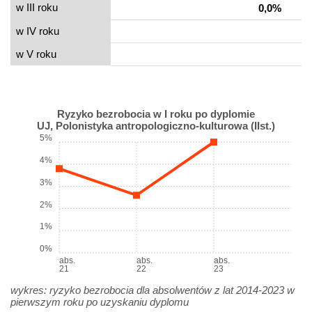
w III roku
0,0%
w IV roku
w V roku
Ryzyko bezrobocia w I roku po dyplomie
UJ, Polonistyka antropologiczno-kulturowa (IIst.)
5%
4%
3%
2%
1%
0%
abs.
abs.
abs.
21
22
23
wykres: ryzyko bezrobocia dla absolwentów z lat 2014-2023 w
pierwszym roku po uzyskaniu dyplomu