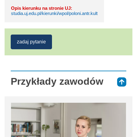
Opis kierunku na stronie UJ:
studia.uj.edu.pl/kierunki/wpol/poloni.antr.kult
zadaj pytanie
Przykłady zawodów
⇑