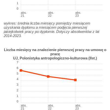
1
0
abs.
abs.
abs.
21
22
23
wykres: średnia liczba miesięcy pomiędzy miesiącem
uzyskania dyplomu a miesiącem podjęcia pierwszej
jakiejkolwiek pracy po dyplomie. Dotyczy absolwentów z lat
2014-2023.
Liczba miesięcy na znalezienie pierwszej pracy na umowę o
pracę
UJ, Polonistyka antropologiczno-kulturowa (IIst.)
7
6
5
4
3
2
1
0
abs.
abs.
abs.
21
22
23