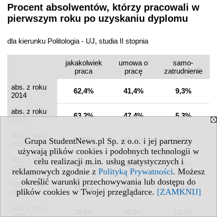
Procent absolwentów, którzy pracowali w
pierwszym roku po uzyskaniu dyplomu
dla kierunku Politologia - UJ, studia II stopnia
jakakolwiek
umowa o
samo­
praca
pracę
zatrudnienie
abs. z roku
62,4%
41,4%
9,3%
2014
abs. z roku
63,2%
47,4%
5,3%
2015
abs. z roku
82,9%
65,7%
2,9%
Grupa StudentNews.pl Sp. z o.o. i jej partnerzy
2016
używają plików cookies i podobnych technologii w
abs. z roku
celu realizacji m.in. usług statystycznych i
80,8%
65,4%
3,8%
2017
reklamowych zgodnie z
Polityką Prywatności
. Możesz
określić warunki przechowywania lub dostępu do
abs. z roku
71,4%
60,7%
7,1%
plików cookies w Twojej przeglądarce.
[ZAMKNIJ]
2018
abs. z roku
76,0%
48,0%
12,0%
2019