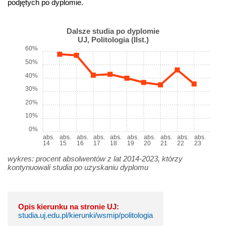
podjętych po dyplomie.
Dalsze studia po dyplomie
UJ, Politologia (IIst.)
60%
50%
40%
30%
20%
10%
0%
abs.
abs.
abs.
abs.
abs.
abs.
abs.
abs.
abs.
abs.
14
15
16
17
18
19
20
21
22
23
wykres: procent absolwentów z lat 2014-2023, którzy
kontynuowali studia po uzyskaniu dyplomu
Opis kierunku na stronie UJ:
studia.uj.edu.pl/kierunki/wsmip/politologia