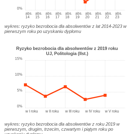
0%
abs.
abs.
abs.
abs.
abs.
abs.
abs.
abs.
abs.
abs.
14
15
16
17
18
19
20
21
22
23
wykres: ryzyko bezrobocia dla absolwentów z lat 2014-2023 w
pierwszym roku po uzyskaniu dyplomu
Ryzyko bezrobocia dla absolwentów z 2019 roku
UJ, Politologia (IIst.)
15%
10%
5%
0%
w I roku
w II roku
w III roku
w IV roku
w V roku
wykres: ryzyko bezrobocia dla absolwentów z roku 2019 w
pierwszym, drugim, trzecim, czwartym i piątym roku po