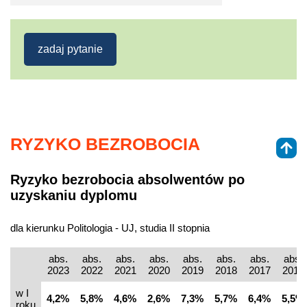
zadaj pytanie
RYZYKO BEZROBOCIA
Ryzyko bezrobocia absolwentów po
uzyskaniu dyplomu
dla kierunku Politologia - UJ, studia II stopnia
abs.
abs.
abs.
abs.
abs.
abs.
abs.
abs.
2023
2022
2021
2020
2019
2018
2017
2016
w I
4,2%
5,8%
4,6%
2,6%
7,3%
5,7%
6,4%
5,5%
roku