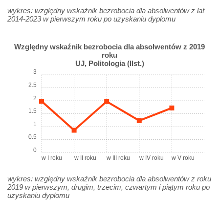
wykres: względny wskaźnik bezrobocia dla absolwentów z lat
2014-2023 w pierwszym roku po uzyskaniu dyplomu
Względny wskaźnik bezrobocia dla absolwentów z 2019
roku
UJ, Politologia (IIst.)
3
2.5
2
1.5
1
0.5
0
w I roku
w II roku
w III roku
w IV roku
w V roku
wykres: względny wskaźnik bezrobocia dla absolwentów z roku
2019 w pierwszym, drugim, trzecim, czwartym i piątym roku po
uzyskaniu dyplomu