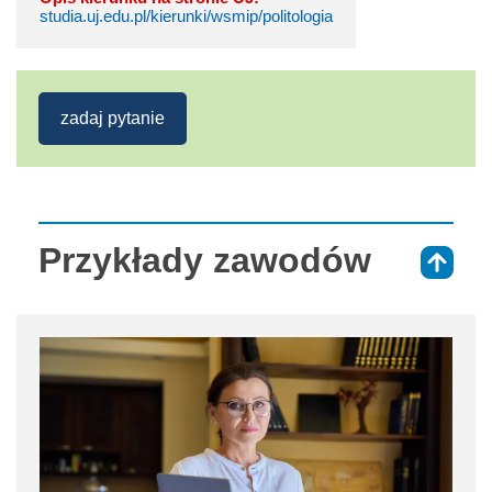
studia.uj.edu.pl/kierunki/wsmip/politologia
zadaj pytanie
Przykłady zawodów
⇑