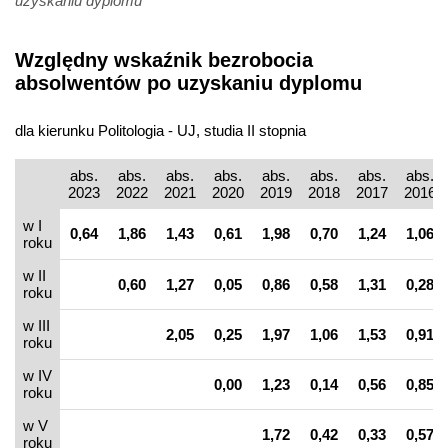
uzyskaniu dyplomu
Względny wskaźnik bezrobocia
absolwentów po uzyskaniu dyplomu
dla kierunku Politologia - UJ, studia II stopnia
abs.
abs.
abs.
abs.
abs.
abs.
abs.
abs.
2023
2022
2021
2020
2019
2018
2017
2016
w I
0,64
1,86
1,43
0,61
1,98
0,70
1,24
1,06
roku
w II
0,60
1,27
0,05
0,86
0,58
1,31
0,28
roku
w III
2,05
0,25
1,97
1,06
1,53
0,91
roku
w IV
0,00
1,23
0,14
0,56
0,85
roku
w V
1,72
0,42
0,33
0,57
roku