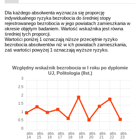
Dla każdego absolwenta wyznacza się proporcję
indywidualnego ryzyka bezrobocia do średniej stopy
rejestrowanego bezrobocia w jego powiatach zamieszkania w
okresie objętym badaniem. Wartość wskaźnika jest równa
średniej tych proporcji.
Wartości poniżej 1 oznaczają niższe przeciętnie ryzyko
bezrobocia absolwentów niż w ich powiatach zamieszkania,
zaś wartości powyżej 1 oznaczają wyższe ryzyko.
Względny wskaźnik bezrobocia w I roku po dyplomie
UJ, Politologia (IIst.)
3
2.5
2
1.5
1
0.5
0
abs.
abs.
abs.
abs.
abs.
abs.
abs.
abs.
abs.
abs.
14
15
16
17
18
19
20
21
22
23