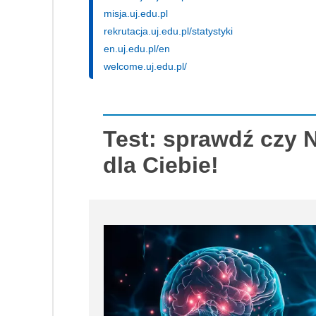
misja.uj.edu.pl
rekrutacja.uj.edu.pl/statystyki
en.uj.edu.pl/en
welcome.uj.edu.pl/
Test: sprawdź czy N
dla Ciebie!