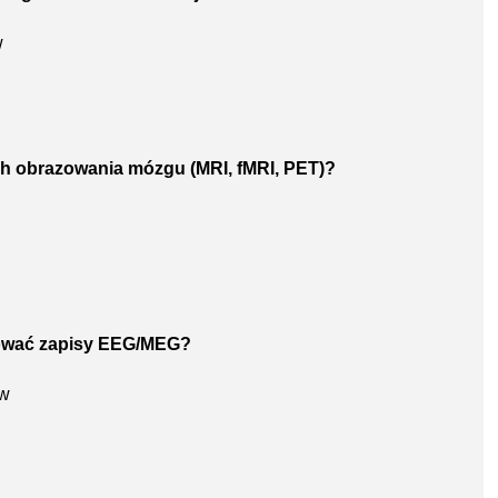
w
ch obrazowania mózgu (MRI, fMRI, PET)?
izować zapisy EEG/MEG?
ów