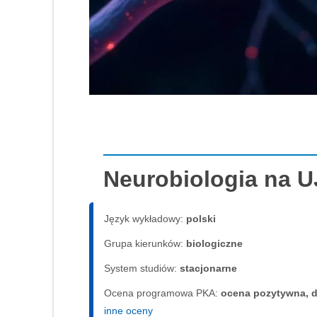
Neurobiologia na U
Język wykładowy:
polski
Grupa kierunków:
biologiczne
System studiów:
sta­cjo­nar­ne
Ocena programowa PKA:
ocena pozytywna, d
inne oceny