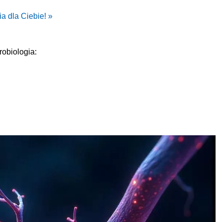
ia dla Ciebie! »
obiologia: