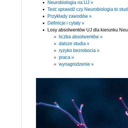
Neurobiologia na UJ »
Test: sprawdź czy Neurobiologia to stud
Przykłady zawodów »
Definicje i cytaty »
Losy absolwentów UJ dla kierunku Neur
liczba absolwentów »
dalsze studia »
ryzyko bezrobocia »
praca »
wynagrodzenie »