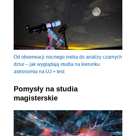
Od obserwacji nocnego nieba do analizy czarnych
dziur – jak wyglądają studia na kierunku
astronomia na UJ + test
Pomysły na studia
magisterskie