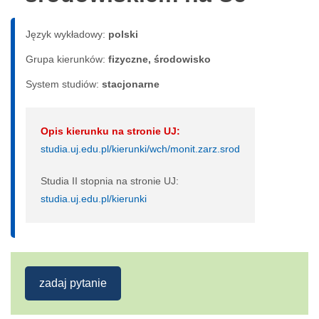
Język wykładowy:
polski
Grupa kierunków:
fizyczne, środowisko
System studiów:
sta­cjo­nar­ne
Opis kierunku na stronie UJ:
studia.uj.edu.pl/kierunki/wch/monit.zarz.srod
Studia II stopnia na stronie UJ:
studia.uj.edu.pl/kierunki
zadaj pytanie