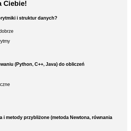
 Ciebie!
rytmiki i struktur danych?
 dobrze
rytmy
aniu (Python, C++, Java) do obliczeń
yczne
na i metody przybliżone (metoda Newtona, równania