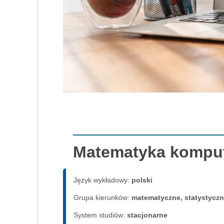
Matematyka kompu
Język wykładowy:
polski
Grupa kierunków:
matematyczne, statystycz
System studiów:
sta­cjo­nar­ne