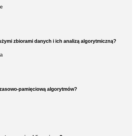
ce
żymi zbiorami danych i ich analizą algorytmiczną?
ta
ć czasowo-pamięciową algorytmów?