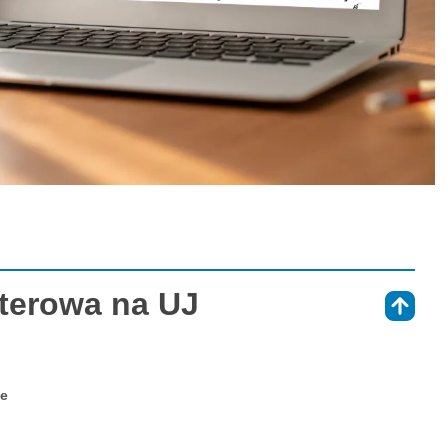
terowa na UJ
⇑
ne