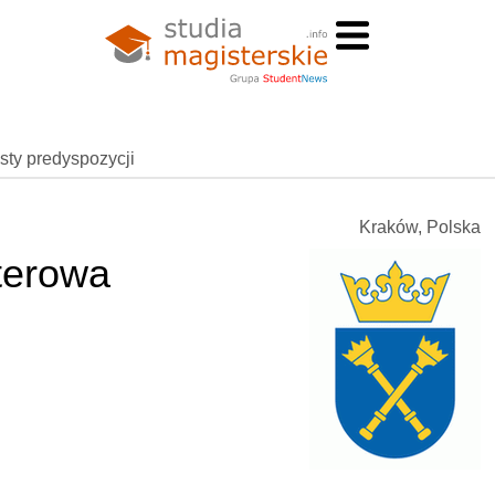
esty predyspozycji
Kraków, Polska
terowa