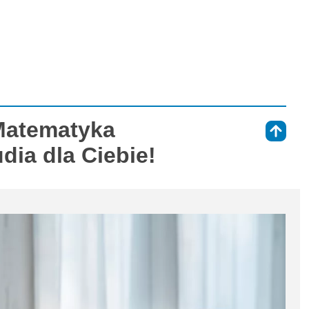
Matematyka
⇑
dia dla Ciebie!