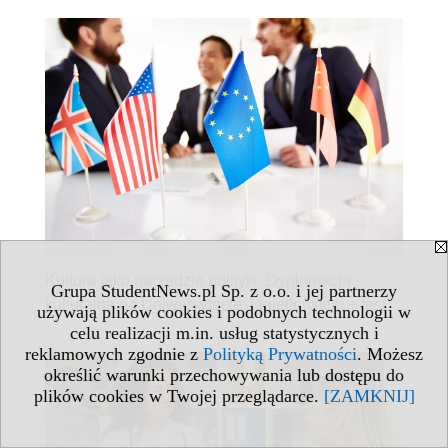
Kultura jako narzędzie polityki. Dyplomacja
Grupa StudentNews.pl Sp. z o.o. i jej partnerzy
kulturalna na Uniwersytecie Jagiellońskim + test
używają plików cookies i podobnych technologii w
celu realizacji m.in. usług statystycznych i
reklamowych zgodnie z
Polityką Prywatności
. Możesz
określić warunki przechowywania lub dostępu do
plików cookies w Twojej przeglądarce.
[ZAMKNIJ]