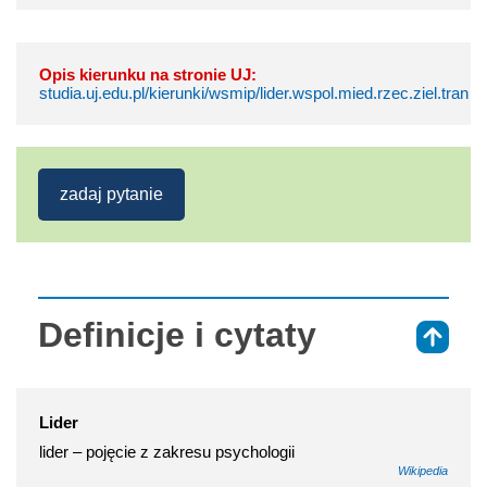
Opis kierunku na stronie UJ:
studia.uj.edu.pl/kierunki/wsmip/lider.wspol.mied.rzec.ziel.tran
zadaj pytanie
Definicje i cytaty
⇑
Lider
lider – pojęcie z zakresu psychologii
Wikipedia