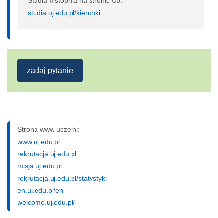
Studia II stopnia na stronie UJ:
studia.uj.edu.pl/kierunki
zadaj pytanie
Strona www uczelni:
www.uj.edu.pl
rekrutacja.uj.edu.pl
misja.uj.edu.pl
rekrutacja.uj.edu.pl/statystyki
en.uj.edu.pl/en
welcome.uj.edu.pl/