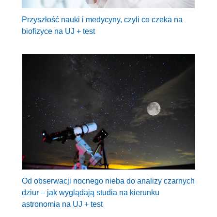
Przyszłość nauki i medycyny, czyli co czeka na
biofizyce na UJ + test
Od obserwacji nocnego nieba do analizy czarnych
dziur – jak wyglądają studia na kierunku
astronomia na UJ + test