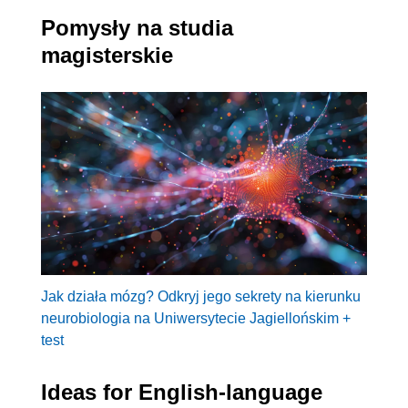
Pomysły na studia
magisterskie
Jak działa mózg? Odkryj jego sekrety na kierunku
neurobiologia na Uniwersytecie Jagiellońskim +
test
Ideas for English-language