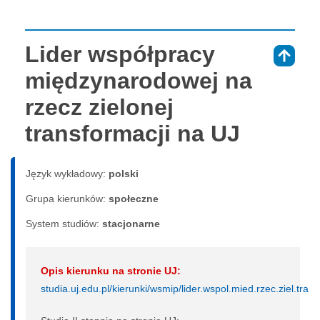
Lider współpracy
⇑
międzynarodowej na
rzecz zielonej
transformacji na UJ
Język wykładowy:
polski
Grupa kierunków:
społeczne
System studiów:
sta­cjo­nar­ne
Opis kierunku na stronie UJ:
studia.uj.edu.pl/kierunki/wsmip/lider.wspol.mied.rzec.ziel.tran