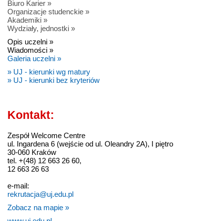
Biuro Karier »
Organizacje studenckie »
Akademiki »
Wydziały, jednostki »
Opis uczelni »
Wiadomości »
Galeria uczelni »
» UJ - kierunki wg matury
» UJ - kierunki bez kryteriów
Kontakt:
Zespół Welcome Centre
ul. Ingardena 6 (wejście od ul. Oleandry 2A), I piętro
30-060 Kraków
tel. +(48) 12 663 26 60,
12 663 26 63
e-mail:
rekrutacja@uj.edu.pl
Zobacz na mapie »
www.uj.edu.pl