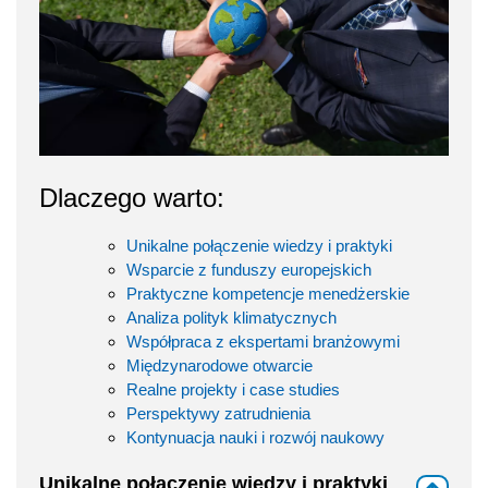
Dlaczego warto:
Unikalne połączenie wiedzy i praktyki
Wsparcie z funduszy europejskich
Praktyczne kompetencje menedżerskie
Analiza polityk klimatycznych
Współpraca z ekspertami branżowymi
Międzynarodowe otwarcie
Realne projekty i case studies
Perspektywy zatrudnienia
Kontynuacja nauki i rozwój naukowy
Unikalne połączenie wiedzy i praktyki