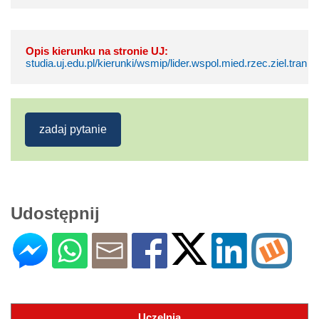
Opis kierunku na stronie UJ:
studia.uj.edu.pl/kierunki/wsmip/lider.wspol.mied.rzec.ziel.tran
zadaj pytanie
Udostępnij
Uczelnia