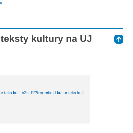
 »
teksty kultury na UJ
⇑
ur.teks.kult_s2s_P/?from=field:kultur.teks.kult