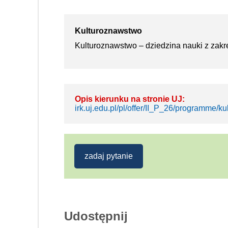
Kulturoznawstwo
Kulturoznawstwo – dziedzina nauki z zakr
Opis kierunku na stronie UJ:
irk.uj.edu.pl/pl/offer/II_P_26/programme/kul
zadaj pytanie
Udostępnij