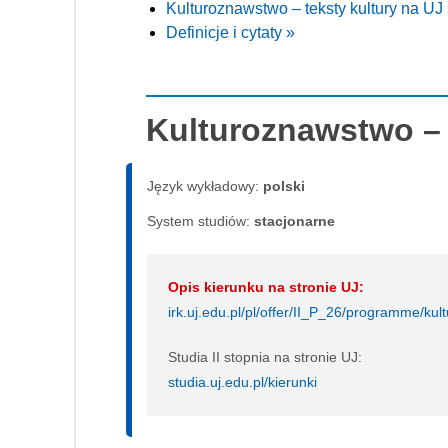
Kulturoznawstwo – teksty kultury na UJ
Definicje i cytaty »
Kulturoznawstwo – 
Język wykładowy:
polski
System studiów:
sta­cjo­nar­ne
Opis kierunku na stronie UJ:
irk.uj.edu.pl/pl/offer/II_P_26/programme/kult
Studia II stopnia na stronie UJ:
studia.uj.edu.pl/kierunki