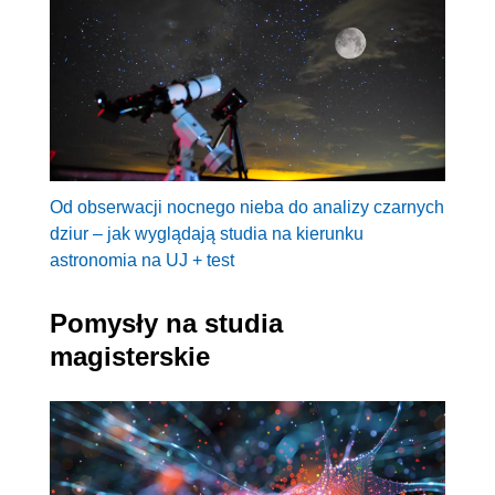
Od obserwacji nocnego nieba do analizy czarnych
dziur – jak wyglądają studia na kierunku
astronomia na UJ + test
Pomysły na studia
magisterskie