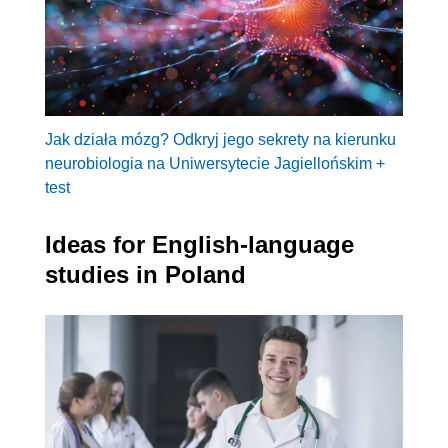
Jak działa mózg? Odkryj jego sekrety na kierunku
neurobiologia na Uniwersytecie Jagiellońskim +
test
Ideas for English-language
studies in Poland