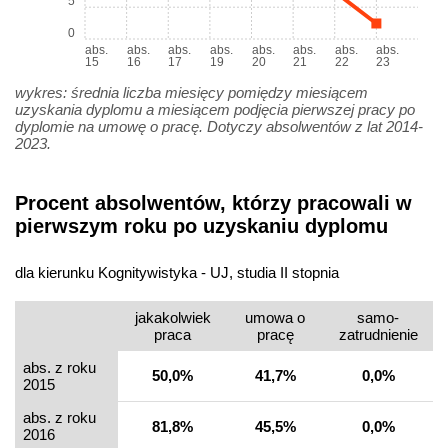
5
0
abs.
abs.
abs.
abs.
abs.
abs.
abs.
abs.
15
16
17
19
20
21
22
23
wykres: średnia liczba miesięcy pomiędzy miesiącem
uzyskania dyplomu a miesiącem podjęcia pierwszej pracy po
dyplomie na umowę o pracę. Dotyczy absolwentów z lat 2014-
2023.
Procent absolwentów, którzy pracowali w
pierwszym roku po uzyskaniu dyplomu
dla kierunku Kognitywistyka - UJ, studia II stopnia
jakakolwiek
umowa o
samo­
praca
pracę
zatrudnienie
abs. z roku
50,0%
41,7%
0,0%
2015
abs. z roku
81,8%
45,5%
0,0%
2016