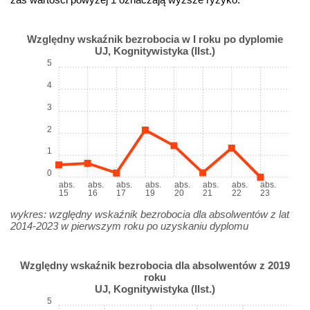
Względny wskaźnik bezrobocia w I roku po dyplomie
UJ, Kognitywistyka (IIst.)
5
4
3
2
1
0
abs.
abs.
abs.
abs.
abs.
abs.
abs.
abs.
15
16
17
19
20
21
22
23
wykres: względny wskaźnik bezrobocia dla absolwentów z lat
2014-2023 w pierwszym roku po uzyskaniu dyplomu
Względny wskaźnik bezrobocia dla absolwentów z 2019
roku
UJ, Kognitywistyka (IIst.)
5