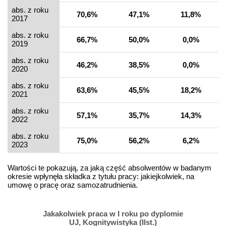
abs. z roku
70,6%
47,1%
11,8%
2017
abs. z roku
66,7%
50,0%
0,0%
2019
abs. z roku
46,2%
38,5%
0,0%
2020
abs. z roku
63,6%
45,5%
18,2%
2021
abs. z roku
57,1%
35,7%
14,3%
2022
abs. z roku
75,0%
56,2%
6,2%
2023
Wartości te pokazują, za jaką część absolwentów w badanym
okresie wpłynęła składka z tytułu pracy: jakiejkolwiek, na
umowę o pracę oraz samozatrudnienia.
Jakakolwiek praca w I roku po dyplomie
UJ, Kognitywistyka (IIst.)