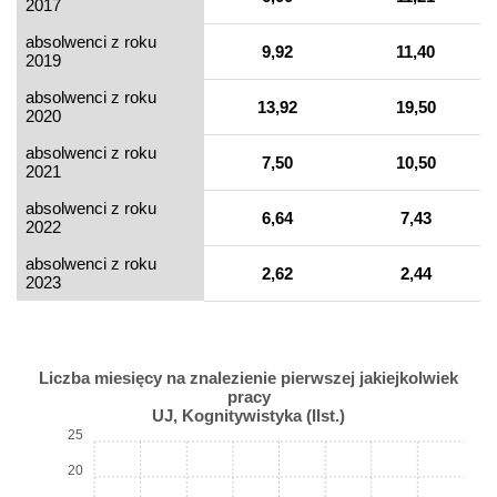
2017
absolwenci z roku
9,92
11,40
2019
absolwenci z roku
13,92
19,50
2020
absolwenci z roku
7,50
10,50
2021
absolwenci z roku
6,64
7,43
2022
absolwenci z roku
2,62
2,44
2023
Liczba miesięcy na znalezienie pierwszej jakiejkolwiek
pracy
UJ, Kognitywistyka (IIst.)
25
20