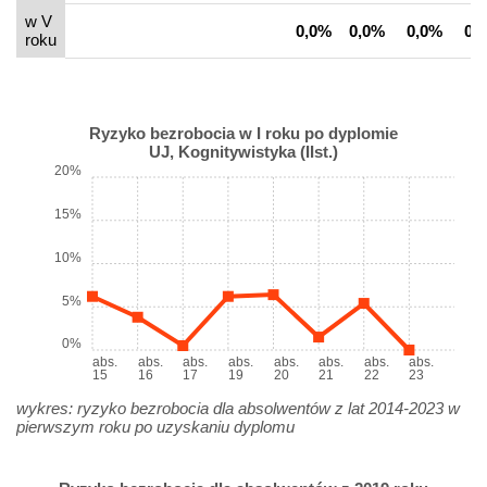
w V
0,0%
0,0%
0,0%
0,
roku
Ryzyko bezrobocia w I roku po dyplomie
UJ, Kognitywistyka (IIst.)
20%
15%
10%
5%
0%
abs.
abs.
abs.
abs.
abs.
abs.
abs.
abs.
15
16
17
19
20
21
22
23
wykres: ryzyko bezrobocia dla absolwentów z lat 2014-2023 w
pierwszym roku po uzyskaniu dyplomu