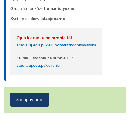
Grupa kierunków:
humanistyczne
System studiów:
sta­cjo­nar­ne
Opis kierunku na stronie UJ:
studia.uj.edu.pl/kierunki/wfilz/kognitywistyka
Studia II stopnia na stronie UJ:
studia.uj.edu.pl/kierunki
zadaj pytanie