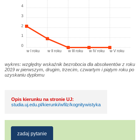
4
3
2
1
0
w I roku
w II roku
w III roku
w IV roku
w V roku
wykres: względny wskaźnik bezrobocia dla absolwentów z roku
2019 w pierwszym, drugim, trzecim, czwartym i piątym roku po
uzyskaniu dyplomu
Opis kierunku na stronie UJ:
studia.uj.edu.pl/kierunki/wfilz/kognitywistyka
zadaj pytanie