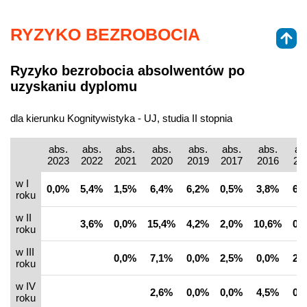
RYZYKO BEZROBOCIA
Ryzyko bezrobocia absolwentów po
uzyskaniu dyplomu
dla kierunku Kognitywistyka - UJ, studia II stopnia
abs.
abs.
abs.
abs.
abs.
abs.
abs.
ab
2023
2022
2021
2020
2019
2017
2016
20
w I
0,0%
5,4%
1,5%
6,4%
6,2%
0,5%
3,8%
6,
roku
w II
3,6%
0,0%
15,4%
4,2%
2,0%
10,6%
0,
roku
w III
0,0%
7,1%
0,0%
2,5%
0,0%
2,
roku
w IV
2,6%
0,0%
0,0%
4,5%
0,
roku