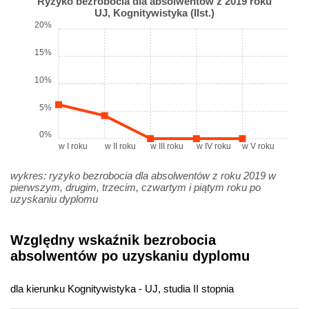
Ryzyko bezrobocia dla absolwentów z 2019 roku
UJ, Kognitywistyka (IIst.)
20%
15%
10%
5%
0%
w I roku
w II roku
w III roku
w IV roku
w V roku
wykres: ryzyko bezrobocia dla absolwentów z roku 2019 w
pierwszym, drugim, trzecim, czwartym i piątym roku po
uzyskaniu dyplomu
Względny wskaźnik bezrobocia
absolwentów po uzyskaniu dyplomu
dla kierunku Kognitywistyka - UJ, studia II stopnia