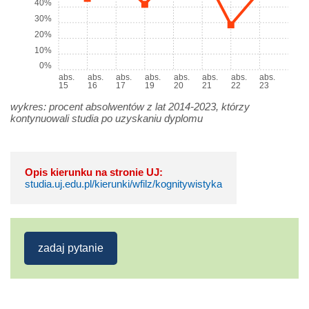
40%
30%
20%
10%
0%
abs.
abs.
abs.
abs.
abs.
abs.
abs.
abs.
15
16
17
19
20
21
22
23
wykres: procent absolwentów z lat 2014-2023, którzy
kontynuowali studia po uzyskaniu dyplomu
Opis kierunku na stronie UJ:
studia.uj.edu.pl/kierunki/wfilz/kognitywistyka
zadaj pytanie