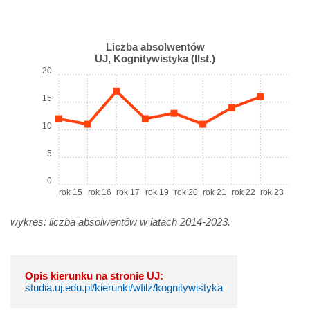
Liczba absolwentów
UJ, Kognitywistyka (IIst.)
20
15
10
5
0
rok 15
rok 16
rok 17
rok 19
rok 20
rok 21
rok 22
rok 23
wykres: liczba absolwentów w latach 2014-2023.
Opis kierunku na stronie UJ:
studia.uj.edu.pl/kierunki/wfilz/kognitywistyka