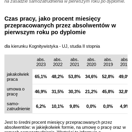
na zasadzie samozatrudnienia w pierwszym roku po dyplomie.
Czas pracy, jako procent miesięcy
przepracowanych przez absolwentów w
pierwszym roku po dyplomie
dla kierunku Kognitywistyka - UJ, studia II stopnia
abs.
abs.
abs.
abs.
abs.
abs.
2023
2022
2021
2020
2019
2017
jakakolwiek
65,1%
48,2%
53,8%
34,6%
52,8%
49,0%
praca
umowa o
46,9%
31,5%
30,3%
21,2%
45,8%
32,8%
pracę
samo­
6,2%
10,1%
9,8%
0,0%
0,0%
4,9%
zatrudnienie
Jest to średni procent miesięcy przepracowanych przez
absolwentów: w jakiejkolwiek formie, na umowę o pracę oraz w