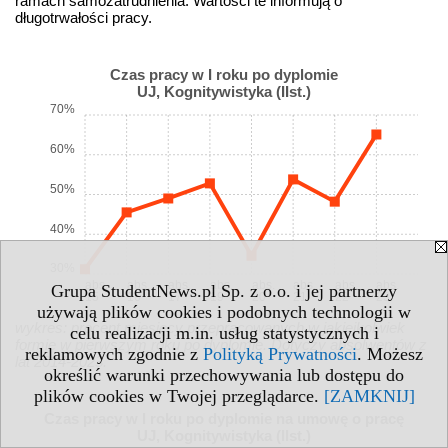
ramach samozatrudnienia. Wartości te informują o
długotrwałości pracy.
Czas pracy w I roku po dyplomie
UJ, Kognitywistyka (IIst.)
70%
60%
50%
40%
30%
abs.
abs.
abs.
abs.
abs.
abs.
abs.
abs.
Grupa StudentNews.pl Sp. z o.o. i jej partnerzy
15
16
17
19
20
21
22
23
używają plików cookies i podobnych technologii w
wykres: procent miesięcy przepracowanych w jakiejkolwiek
celu realizacji m.in. usług statystycznych i
formie w pierwszym roku po dyplomie. Dotyczy absolwentów z
reklamowych zgodnie z
Polityką Prywatności
. Możesz
lat 2014-2023.
określić warunki przechowywania lub dostępu do
plików cookies w Twojej przeglądarce.
[ZAMKNIJ]
Czas pracy w I roku po dyplomie na umowę o pracę
UJ, Kognitywistyka (IIst.)