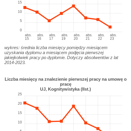
15
10
5
0
abs.
abs.
abs.
abs.
abs.
abs.
abs.
abs.
15
16
17
19
20
21
22
23
wykres: średnia liczba miesięcy pomiędzy miesiącem
uzyskania dyplomu a miesiącem podjęcia pierwszej
jakiejkolwiek pracy po dyplomie. Dotyczy absolwentów z lat
2014-2023.
Liczba miesięcy na znalezienie pierwszej pracy na umowę o
pracę
UJ, Kognitywistyka (IIst.)
25
20
15
10