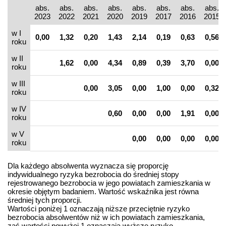
abs.
abs.
abs.
abs.
abs.
abs.
abs.
abs.
2023
2022
2021
2020
2019
2017
2016
2015
w I
0,00
1,32
0,20
1,43
2,14
0,19
0,63
0,56
roku
w II
1,62
0,00
4,34
0,89
0,39
3,70
0,00
roku
w III
0,00
3,05
0,00
1,00
0,00
0,32
roku
w IV
0,60
0,00
0,00
1,91
0,00
roku
w V
0,00
0,00
0,00
0,00
roku
Dla każdego absolwenta wyznacza się proporcję
indywidualnego ryzyka bezrobocia do średniej stopy
rejestrowanego bezrobocia w jego powiatach zamieszkania w
okresie objętym badaniem. Wartość wskaźnika jest równa
średniej tych proporcji.
Wartości poniżej 1 oznaczają niższe przeciętnie ryzyko
bezrobocia absolwentów niż w ich powiatach zamieszkania,
zaś wartości powyżej 1 oznaczają wyższe ryzyko.