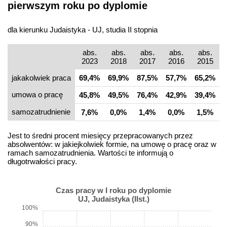
pierwszym roku po dyplomie
dla kierunku Judaistyka - UJ, studia II stopnia
abs.
abs.
abs.
abs.
abs.
2023
2018
2017
2016
2015
jakakolwiek praca
69,4%
69,9%
87,5%
57,7%
65,2%
umowa o pracę
45,8%
49,5%
76,4%
42,9%
39,4%
samo­zatrudnienie
7,6%
0,0%
1,4%
0,0%
1,5%
Jest to średni procent miesięcy przepracowanych przez
absolwentów: w jakiejkolwiek formie, na umowę o pracę oraz w
ramach samozatrudnienia. Wartości te informują o
długotrwałości pracy.
Czas pracy w I roku po dyplomie
UJ, Judaistyka (IIst.)
100%
90%