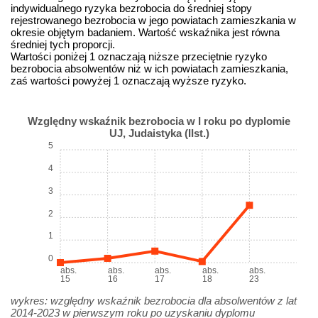
indywidualnego ryzyka bezrobocia do średniej stopy
rejestrowanego bezrobocia w jego powiatach zamieszkania w
okresie objętym badaniem. Wartość wskaźnika jest równa
średniej tych proporcji.
Wartości poniżej 1 oznaczają niższe przeciętnie ryzyko
bezrobocia absolwentów niż w ich powiatach zamieszkania,
zaś wartości powyżej 1 oznaczają wyższe ryzyko.
Względny wskaźnik bezrobocia w I roku po dyplomie
UJ, Judaistyka (IIst.)
5
4
3
2
1
0
abs.
abs.
abs.
abs.
abs.
15
16
17
18
23
wykres: względny wskaźnik bezrobocia dla absolwentów z lat
2014-2023 w pierwszym roku po uzyskaniu dyplomu