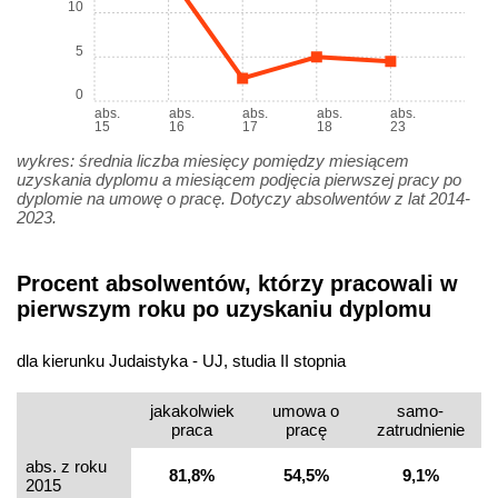
10
5
0
abs.
abs.
abs.
abs.
abs.
15
16
17
18
23
wykres: średnia liczba miesięcy pomiędzy miesiącem
uzyskania dyplomu a miesiącem podjęcia pierwszej pracy po
dyplomie na umowę o pracę. Dotyczy absolwentów z lat 2014-
2023.
Procent absolwentów, którzy pracowali w
pierwszym roku po uzyskaniu dyplomu
dla kierunku Judaistyka - UJ, studia II stopnia
jakakolwiek
umowa o
samo­
praca
pracę
zatrudnienie
abs. z roku
81,8%
54,5%
9,1%
2015