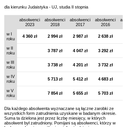
dla kierunku Judaistyka - UJ, studia II stopnia
absolwenci
absolwenci
absolwenci
absolwenci
abs
2023
2018
2017
2016
w I
4 360 zł
2 994 zł
2 987 zł
2 638 zł
2 
roku
w II
3 787 zł
4 047 zł
3 292 zł
3 
roku
w III
3 738 zł
4 201 zł
3 732 zł
3 
roku
w IV
5 713 zł
5 412 zł
4 683 zł
4 
roku
w V
7 854 zł
5 655 zł
5 703 zł
5 
roku
Dla każdego absolwenta wyznaczane są łączne zarobki ze
wszystkich form zatrudnienia uzyskane w badanym okresie.
Suma ta dzielona jest przez liczbę miesięcy, w których
absolwent był zatrudniony. Pomijani są absolwenci, którzy w