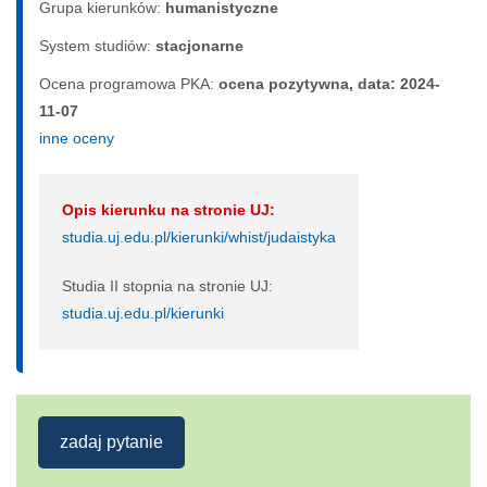
Grupa kierunków:
humanistyczne
System studiów:
sta­cjo­nar­ne
Ocena programowa PKA:
ocena pozytywna, data: 2024-
11-07
inne oceny
Opis kierunku na stronie UJ:
studia.uj.edu.pl/kierunki/whist/judaistyka
Studia II stopnia na stronie UJ:
studia.uj.edu.pl/kierunki
zadaj pytanie