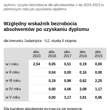
wykres: ryzyko bezrobocia dla absolwentów z lat 2014-2023 w
pierwszym roku po uzyskaniu dyplomu
Względny wskaźnik bezrobocia
absolwentów po uzyskaniu dyplomu
dla kierunku Judaistyka - UJ, studia II stopnia
abs.
abs.
abs.
abs.
abs.
2023
2018
2017
2016
2015
w I roku
2,54
0,05
0,51
0,19
0,00
w II roku
0,04
0,00
0,16
0,00
w III roku
0,19
0,98
0,62
2,25
w IV roku
0,00
4,06
2,08
1,17
w V roku
0,00
3,17
3,91
0,95
Dla każdego absolwenta wyznacza się proporcję