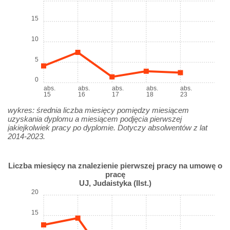
15
10
5
0
abs.
abs.
abs.
abs.
abs.
15
16
17
18
23
wykres: średnia liczba miesięcy pomiędzy miesiącem
uzyskania dyplomu a miesiącem podjęcia pierwszej
jakiejkolwiek pracy po dyplomie. Dotyczy absolwentów z lat
2014-2023.
Liczba miesięcy na znalezienie pierwszej pracy na umowę o
pracę
UJ, Judaistyka (IIst.)
20
15