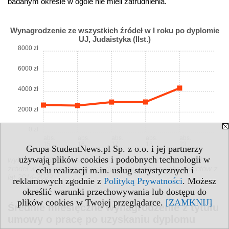
badanym okresie w ogóle nie mieli zatrudnienia.
Wynagrodzenie ze wszystkich źródeł w I roku po dyplomie
UJ, Judaistyka (IIst.)
8000 zł
6000 zł
4000 zł
2000 zł
0 zł
abs.
abs.
abs.
abs.
abs.
15
16
17
18
23
Grupa StudentNews.pl Sp. z o.o. i jej partnerzy
używają plików cookies i podobnych technologii w
wykres: średnie miesięczne wynagrodzenie ze wszystkich
źródeł w I roku po uzyskaniu dyplomu. Dotyczy absolwentów z
celu realizacji m.in. usług statystycznych i
lat 2014-2023.
reklamowych zgodnie z
Polityką Prywatności
. Możesz
określić warunki przechowywania lub dostępu do
plików cookies w Twojej przeglądarce.
[ZAMKNIJ]
Średnie miesięczne wynagrodzenie z tytułu
umowy o pracę po uzyskaniu dyplomu