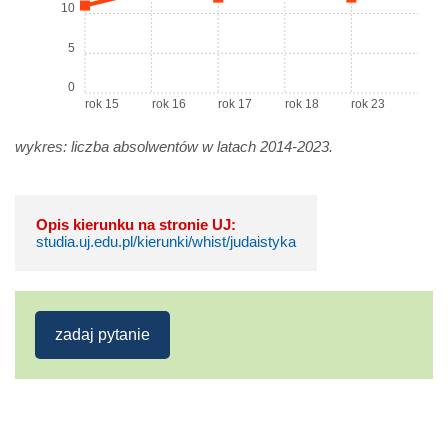
10
5
0
rok 15
rok 16
rok 17
rok 18
rok 23
wykres: liczba absolwentów w latach 2014-2023.
Opis kierunku na stronie UJ:
studia.uj.edu.pl/kierunki/whist/judaistyka
zadaj pytanie