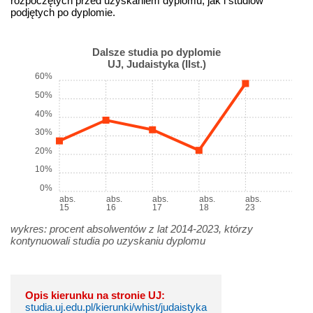
rozpoczętych przed uzyskaniem dyplomu, jak i studiów
podjętych po dyplomie.
Dalsze studia po dyplomie
UJ, Judaistyka (IIst.)
60%
50%
40%
30%
20%
10%
0%
abs.
abs.
abs.
abs.
abs.
15
16
17
18
23
wykres: procent absolwentów z lat 2014-2023, którzy
kontynuowali studia po uzyskaniu dyplomu
Opis kierunku na stronie UJ:
studia.uj.edu.pl/kierunki/whist/judaistyka