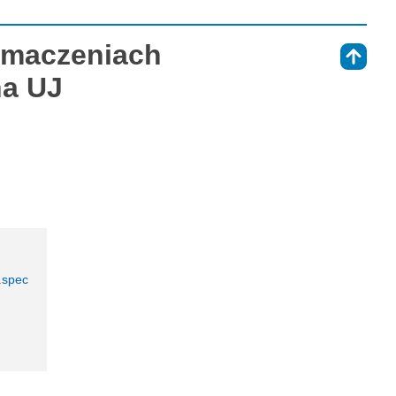
łumaczeniach
⇑
na UJ
m.spec