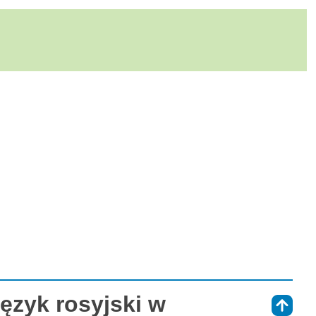
ęzyk rosyjski w
⇑