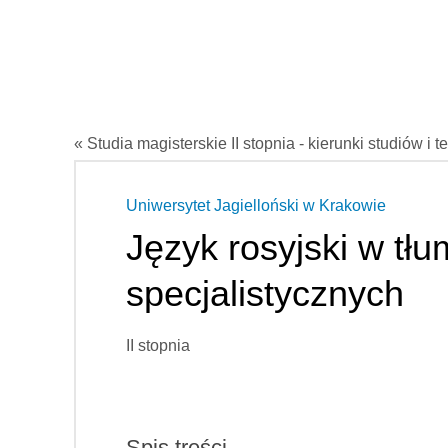
« Studia magisterskie II stopnia - kierunki studiów i t
Uniwersytet Jagielloński w Krakowie
Język rosyjski w tł
specjalistycznych
II stopnia
Spis treści