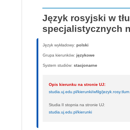
Język rosyjski w t
specjalistycznych 
Język wykładowy:
polski
Grupa kierunków:
językowe
System studiów:
sta­cjo­nar­ne
Opis kierunku na stronie UJ:
studia.uj.edu.pl/kierunki/wfilg/jezyk.rosy.tlu
Studia II stopnia na stronie UJ:
studia.uj.edu.pl/kierunki