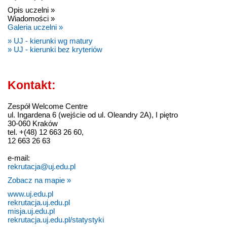
Opis uczelni »
Wiadomości »
Galeria uczelni »
» UJ - kierunki wg matury
» UJ - kierunki bez kryteriów
Kontakt:
Zespół Welcome Centre
ul. Ingardena 6 (wejście od ul. Oleandry 2A), I piętro
30-060 Kraków
tel. +(48) 12 663 26 60,
12 663 26 63
e-mail:
rekrutacja@uj.edu.pl
Zobacz na mapie »
www.uj.edu.pl
rekrutacja.uj.edu.pl
misja.uj.edu.pl
rekrutacja.uj.edu.pl/statystyki