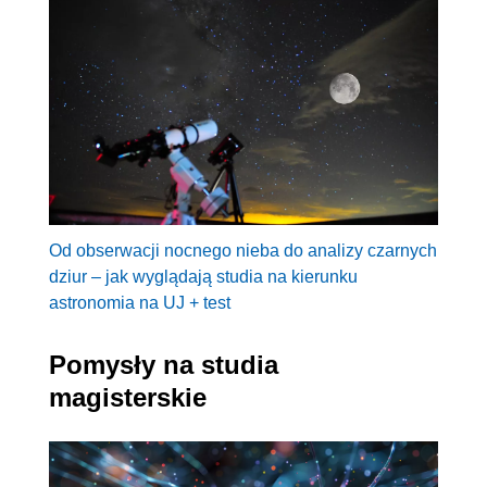
Od obserwacji nocnego nieba do analizy czarnych
dziur – jak wyglądają studia na kierunku
astronomia na UJ + test
Pomysły na studia
magisterskie