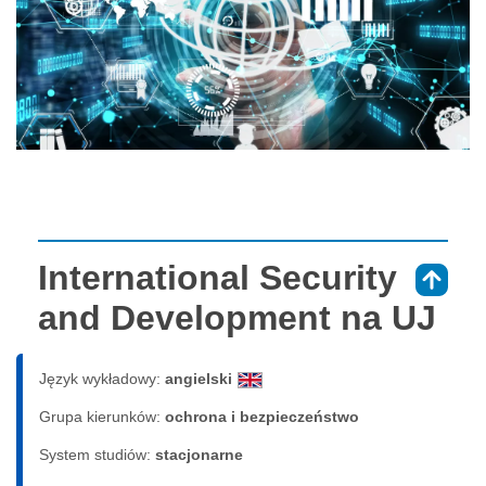
International Security
⇑
and Development na UJ
Język wykładowy:
angielski
Grupa kierunków:
ochrona i bezpieczeństwo
System studiów:
sta­cjo­nar­ne