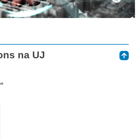
ions na UJ
⇑
ne