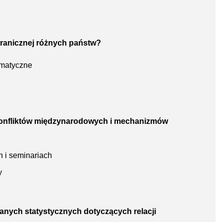
zagranicznej różnych państw?
omatyczne
 konfliktów międzynarodowych i mechanizmów
 i seminariach
y
danych statystycznych dotyczących relacji