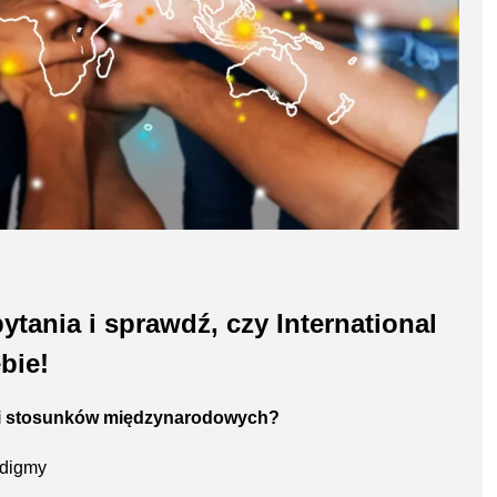
tania i sprawdź, czy International
bie!
rii stosunków międzynarodowych?
adigmy