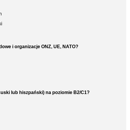
n
i
odowe i organizacje ONZ, UE, NATO?
ncuski lub hiszpański) na poziomie B2/C1?