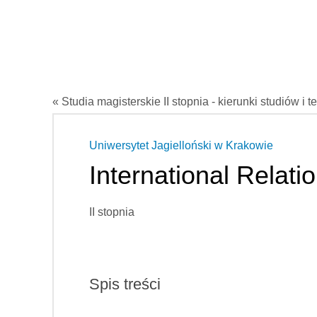
« Studia magisterskie II stopnia - kierunki studiów i t
Uniwersytet Jagielloński w Krakowie
International Relati
II stopnia
Spis treści