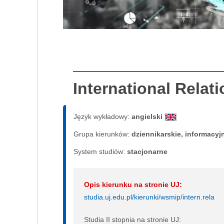
International Relat
Język wykładowy:
angielski
Grupa kierunków:
dziennikarskie, informacyj
System studiów:
sta­cjo­nar­ne
Opis kierunku na stronie UJ:
studia.uj.edu.pl/kierunki/wsmip/intern.rela
Studia II stopnia na stronie UJ: