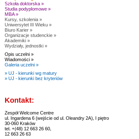
Szkoła doktorska »
Studia podyplomowe »
MBA »
Kursy, szkolenia »
Uniwersytet III Wieku »
Biuro Karier »
Organizacje studenckie »
Akademiki »
Wydziały, jednostki »
Opis uczelni »
Wiadomości »
Galeria uczelni »
» UJ - kierunki wg matury
» UJ - kierunki bez kryteriów
Kontakt:
Zespół Welcome Centre
ul. Ingardena 6 (wejście od ul. Oleandry 2A), I piętro
30-060 Kraków
tel. +(48) 12 663 26 60,
12 663 26 63