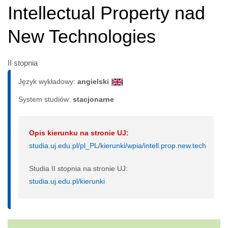
Intellectual Property nad
New Technologies
II stopnia
Język wykładowy:
angielski
System studiów:
sta­cjo­nar­ne
Opis kierunku na stronie UJ:
studia.uj.edu.pl/pl_PL/kierunki/wpia/intell.prop.new.tech
Studia II stopnia na stronie UJ:
studia.uj.edu.pl/kierunki