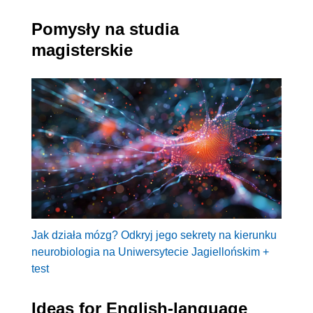
Pomysły na studia
magisterskie
Jak działa mózg? Odkryj jego sekrety na kierunku
neurobiologia na Uniwersytecie Jagiellońskim +
test
Ideas for English-language