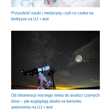
Przyszłość nauki i medycyny, czyli co czeka na
biofizyce na UJ + test
Od obserwacji nocnego nieba do analizy czarnych
dziur – jak wyglądają studia na kierunku
astronomia na UJ + test