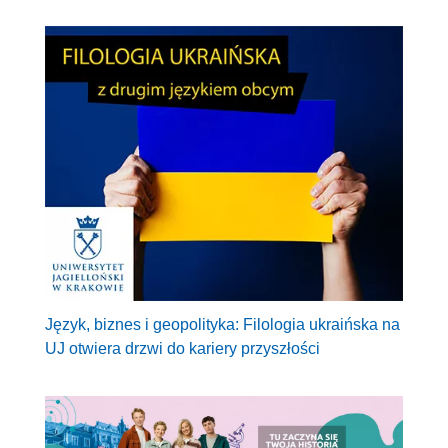
Język, biznes i geopolityka: Filologia ukraińska na
UJ otwiera drzwi do kariery przyszłości