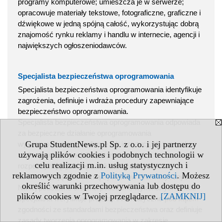
programy komputerowe; umieszcza je w serwerze;
opracowuje materiały tekstowe, fotograficzne, graficzne i
dźwiękowe w jedną spójną całość, wykorzystując dobrą
znajomość rynku reklamy i handlu w internecie, agencji i
największych ogłoszeniodawców.
Specjalista bezpieczeństwa oprogramowania
Specjalista bezpieczeństwa oprogramowania identyfikuje
zagrożenia, definiuje i wdraża procedury zapewniające
bezpieczeństwo oprogramowania.
Specjalista bezpieczeństwa oprogramowania odpowiada
za bezpieczne działanie oprogramowania
Grupa StudentNews.pl Sp. z o.o. i jej partnerzy
wykorzystywanego w firmie lub instytucji. W tym celu
używają plików cookies i podobnych technologii w
realizuje wiele specjalistycznych zadań
celu realizacji m.in. usług statystycznych i
rozpoczynających się zwykle od zapoznania się z
reklamowych zgodnie z
Polityką Prywatności
. Możesz
dokumentacją techniczną systemów informatycznych.
określić warunki przechowywania lub dostępu do
Na tej podstawie oraz na podstawie wykonanych analiz
plików cookies w Twojej przeglądarce.
[ZAMKNIJ]
specjalista weryfikuje projekty informatyczne pod kątem
zgodności ze standardami bezpieczeństwa oraz definiuje
zasady tworzenia oprogramowania w zakresie