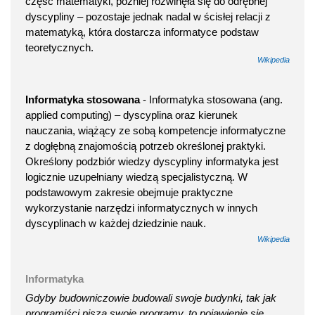
część matematyki, później rozwinęła się do odrębnej
dyscypliny – pozostaje jednak nadal w ścisłej relacji z
matematyką, która dostarcza informatyce podstaw
teoretycznych.
Wikipedia
Informatyka stosowana
- Informatyka stosowana (ang.
applied computing) – dyscyplina oraz kierunek
nauczania, wiążący ze sobą kompetencje informatyczne
z dogłębną znajomością potrzeb określonej praktyki.
Określony podzbiór wiedzy dyscypliny informatyka jest
logicznie uzupełniany wiedzą specjalistyczną. W
podstawowym zakresie obejmuje praktyczne
wykorzystanie narzędzi informatycznych w innych
dyscyplinach w każdej dziedzinie nauk.
Wikipedia
Informatyka
Gdyby budowniczowie budowali swoje budynki, tak jak
programiści piszą swoje programy, to pojawienie się