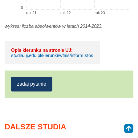
0
rok 21
rok 22
rok 23
wykres: liczba absolwentów w latach 2014-2023.
Opis kierunku na stronie UJ:
studia.uj.edu.pl/kierunki/wfais/inform.stos
zadaj pytanie
DALSZE STUDIA