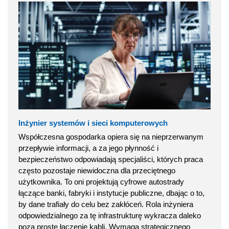
Inżynier systemów i sieci komputerowych
Współczesna gospodarka opiera się na nieprzerwanym
przepływie informacji, a za jego płynność i
bezpieczeństwo odpowiadają specjaliści, których praca
często pozostaje niewidoczna dla przeciętnego
użytkownika. To oni projektują cyfrowe autostrady
łączące banki, fabryki i instytucje publiczne, dbając o to,
by dane trafiały do celu bez zakłóceń. Rola inżyniera
odpowiedzialnego za tę infrastrukturę wykracza daleko
poza proste łączenie kabli. Wymaga strategicznego