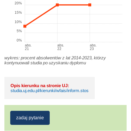
20%
15%
10%
5%
0%
abs.
abs.
abs.
21
22
23
wykres: procent absolwentów z lat 2014-2023, którzy
kontynuowali studia po uzyskaniu dyplomu
Opis kierunku na stronie UJ:
studia.uj.edu.pl/kierunki/wfais/inform.stos
zadaj pytanie