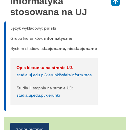
Informatyka
⇑
stosowana na UJ
Język wykładowy:
polski
Grupa kierunków:
informatyczne
System studiów:
sta­cjo­nar­ne, nie­sta­cjo­nar­ne
Opis kierunku na stronie UJ:
studia.uj.edu.pl/kierunki/wfais/inform.stos
Studia II stopnia na stronie UJ:
studia.uj.edu.pl/kierunki
zadaj pytanie