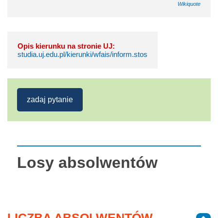
Wikiquote
Opis kierunku na stronie UJ:
studia.uj.edu.pl/kierunki/wfais/inform.stos
zadaj pytanie
Losy absolwentów
LICZBA ABSOLWENTÓW