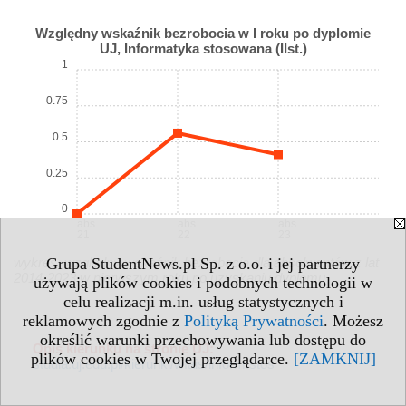
Względny wskaźnik bezrobocia w I roku po dyplomie
UJ, Informatyka stosowana (IIst.)
1
0.75
0.5
0.25
0
abs.
abs.
abs.
21
22
23
Grupa StudentNews.pl Sp. z o.o. i jej partnerzy
wykres: względny wskaźnik bezrobocia dla absolwentów z lat
2014-2023 w pierwszym roku po uzyskaniu dyplomu
używają plików cookies i podobnych technologii w
celu realizacji m.in. usług statystycznych i
reklamowych zgodnie z
Polityką Prywatności
. Możesz
określić warunki przechowywania lub dostępu do
Opis kierunku na stronie UJ:
plików cookies w Twojej przeglądarce.
[ZAMKNIJ]
studia.uj.edu.pl/kierunki/wfais/inform.stos