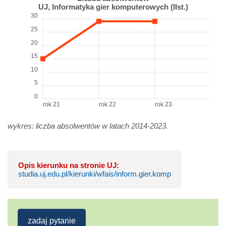
UJ, Informatyka gier komputerowych (IIst.)
30
25
20
15
10
5
0
rok 21
rok 22
rok 23
wykres: liczba absolwentów w latach 2014-2023.
Opis kierunku na stronie UJ:
studia.uj.edu.pl/kierunki/wfais/inform.gier.komp
zadaj pytanie