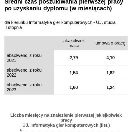
Średni czas poszukiwania pierwszej pracy
po uzyskaniu dyplomu (w miesiącach)
dla kierunku Informatyka gier komputerowych - UJ, studia
II stopnia
jakakolwiek
umowa o pracę
praca
absolwenci z roku
2,79
4,10
2021
absolwenci z roku
1,54
1,82
2022
absolwenci z roku
1,60
1,24
2023
Liczba miesięcy na znalezienie pierwszej jakiejkolwiek
pracy
UJ, Informatyka gier komputerowych (IIst.)
6