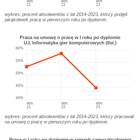
abs.
abs.
abs.
21
22
23
wykres: procent absolwentów z lat 2014-2023, którzy podjęli
jakąkolwiek pracę w pierwszym roku po dyplomie.
Praca na umowę o pracę w I roku po dyplomie
UJ, Informatyka gier komputerowych (IIst.)
60%
55%
50%
45%
40%
abs.
abs.
abs.
21
22
23
wykres: procent absolwentów z lat 2014-2023, którzy pracowali
na umowę o pracę w pierwszym roku po dyplomie.
Praca w I roku po dyplomie w ramach samozatrudnienia