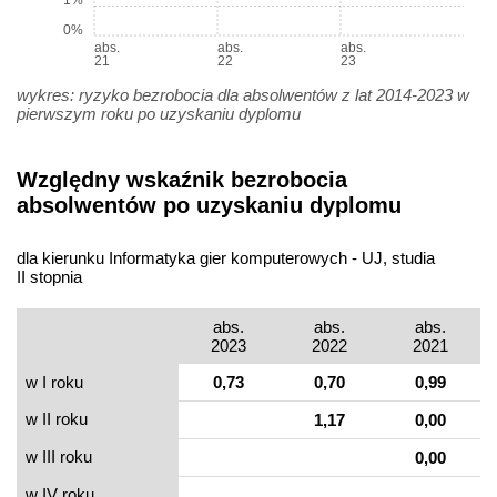
1%
0%
abs.
abs.
abs.
21
22
23
wykres: ryzyko bezrobocia dla absolwentów z lat 2014-2023 w
pierwszym roku po uzyskaniu dyplomu
Względny wskaźnik bezrobocia
absolwentów po uzyskaniu dyplomu
dla kierunku Informatyka gier komputerowych - UJ, studia
II stopnia
abs.
abs.
abs.
2023
2022
2021
w I roku
0,73
0,70
0,99
w II roku
1,17
0,00
w III roku
0,00
w IV roku