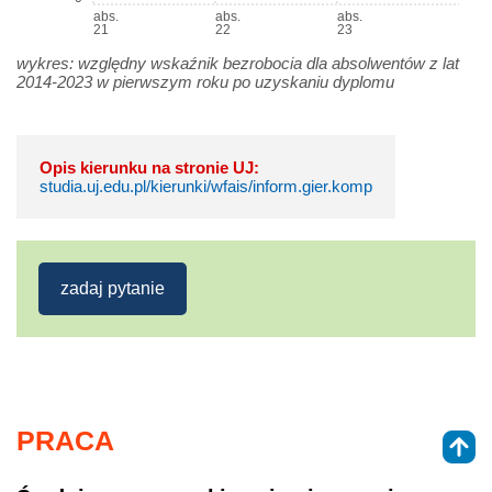
abs.
abs.
abs.
21
22
23
wykres: względny wskaźnik bezrobocia dla absolwentów z lat
2014-2023 w pierwszym roku po uzyskaniu dyplomu
Opis kierunku na stronie UJ:
studia.uj.edu.pl/kierunki/wfais/inform.gier.komp
zadaj pytanie
PRACA