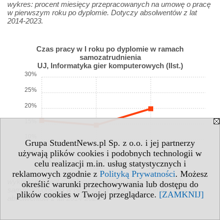
wykres: procent miesięcy przepracowanych na umowę o pracę
w pierwszym roku po dyplomie. Dotyczy absolwentów z lat
2014-2023.
Czas pracy w I roku po dyplomie w ramach
samozatrudnienia
UJ, Informatyka gier komputerowych (IIst.)
30%
25%
20%
15%
10%
Grupa StudentNews.pl Sp. z o.o. i jej partnerzy
używają plików cookies i podobnych technologii w
5%
abs.
abs.
abs.
celu realizacji m.in. usług statystycznych i
21
22
23
reklamowych zgodnie z
Polityką Prywatności
. Możesz
wykres: procent miesięcy przepracowanych w ramach
określić warunki przechowywania lub dostępu do
samozatrudnienia w pierwszym roku po dyplomie. Dotyczy
plików cookies w Twojej przeglądarce.
[ZAMKNIJ]
absolwentów z lat 2014-2023.