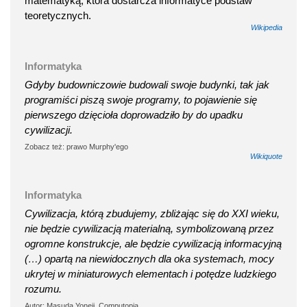
matematyką, która dostarcza informatyce podstaw
teoretycznych.
Wikipedia
Informatyka
Gdyby budowniczowie budowali swoje budynki, tak jak
programiści piszą swoje programy, to pojawienie się
pierwszego dzięcioła doprowadziło by do upadku
cywilizacji.
Zobacz też: prawo Murphy'ego
Wikiquote
Informatyka
Cywilizacja, którą zbudujemy, zbliżając się do XXI wieku,
nie będzie cywilizacją materialną, symbolizowaną przez
ogromne konstrukcje, ale będzie cywilizacją informacyjną
(…) opartą na niewidocznych dla oka systemach, mocy
ukrytej w miniaturowych elementach i potędze ludzkiego
rozumu.
Autor: Masuda Yoneji, Computopia