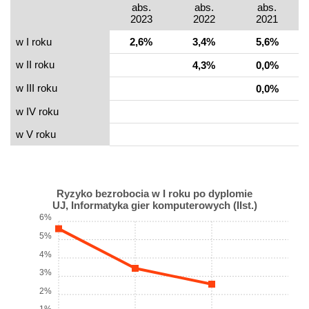
abs.
abs.
abs.
2023
2022
2021
w I roku
2,6%
3,4%
5,6%
w II roku
4,3%
0,0%
w III roku
0,0%
w IV roku
w V roku
Ryzyko bezrobocia w I roku po dyplomie
UJ, Informatyka gier komputerowych (IIst.)
6%
5%
4%
3%
2%