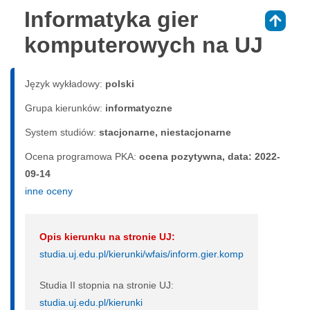
Informatyka gier
⇑
komputerowych na UJ
Język wykładowy:
polski
Grupa kierunków:
informatyczne
System studiów:
sta­cjo­nar­ne, nie­sta­cjo­nar­ne
Ocena programowa PKA:
ocena pozytywna, data: 2022-
09-14
inne oceny
Opis kierunku na stronie UJ:
studia.uj.edu.pl/kierunki/wfais/inform.gier.komp
Studia II stopnia na stronie UJ:
studia.uj.edu.pl/kierunki