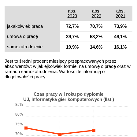
abs.
abs.
abs.
2023
2022
2021
jakakolwiek praca
72,7%
70,7%
73,9%
umowa o pracę
39,7%
53,2%
46,1%
samo­zatrudnienie
19,9%
14,6%
16,1%
Jest to średni procent miesięcy przepracowanych przez
absolwentów: w jakiejkolwiek formie, na umowę o pracę oraz w
ramach samozatrudnienia. Wartości te informują o
długotrwałości pracy.
Czas pracy w I roku po dyplomie
UJ, Informatyka gier komputerowych (IIst.)
85%
80%
75%
70%