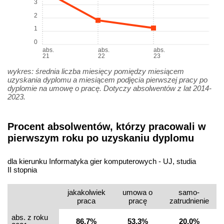
3
2
1
0
abs.
abs.
abs.
21
22
23
wykres: średnia liczba miesięcy pomiędzy miesiącem
uzyskania dyplomu a miesiącem podjęcia pierwszej pracy po
dyplomie na umowę o pracę. Dotyczy absolwentów z lat 2014-
2023.
Procent absolwentów, którzy pracowali w
pierwszym roku po uzyskaniu dyplomu
dla kierunku Informatyka gier komputerowych - UJ, studia
II stopnia
jakakolwiek
umowa o
samo­
praca
pracę
zatrudnienie
abs. z roku
86,7%
53,3%
20,0%