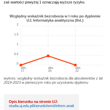
zaś wartości powyżej 1 oznaczają wyższe ryzyko.
Względny wskaźnik bezrobocia w I roku po dyplomie
UJ, Informatyka analityczna (IIst.)
2
1.5
1
0.5
0
abs.
abs.
abs.
17
20
22
wykres: względny wskaźnik bezrobocia dla absolwentów z lat
2014-2023 w pierwszym roku po uzyskaniu dyplomu
Opis kierunku na stronie UJ:
studia.uj.edu.pl/kierunki/wmii/inform.anali