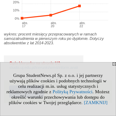
20%
10%
0%
abs.
abs.
abs.
17
20
22
wykres: procent miesięcy przepracowanych w ramach
samozatrudnienia w pierwszym roku po dyplomie. Dotyczy
absolwentów z lat 2014-2023.
Opis kierunku na stronie UJ:
studia.uj.edu.pl/kierunki/wmii/inform.anali
Grupa StudentNews.pl Sp. z o.o. i jej partnerzy
używają plików cookies i podobnych technologii w
celu realizacji m.in. usług statystycznych i
reklamowych zgodnie z
Polityką Prywatności
. Możesz
zadaj pytanie
określić warunki przechowywania lub dostępu do
plików cookies w Twojej przeglądarce.
[ZAMKNIJ]