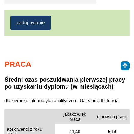
zadaj pytanie
PRACA
Średni czas poszukiwania pierwszej pracy
po uzyskaniu dyplomu (w miesiącach)
dla kierunku Informatyka analityczna - UJ, studia II stopnia
jakakolwiek
umowa o pracę
praca
absolwenci z roku
11,40
5,14