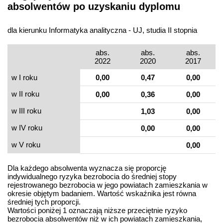
absolwentów po uzyskaniu dyplomu
dla kierunku Informatyka analityczna - UJ, studia II stopnia
abs.
abs.
abs.
2022
2020
2017
w I roku
0,00
0,47
0,00
w II roku
0,00
0,36
0,00
w III roku
1,03
0,00
w IV roku
0,00
0,00
w V roku
0,00
Dla każdego absolwenta wyznacza się proporcję
indywidualnego ryzyka bezrobocia do średniej stopy
rejestrowanego bezrobocia w jego powiatach zamieszkania w
okresie objętym badaniem. Wartość wskaźnika jest równa
średniej tych proporcji.
Wartości poniżej 1 oznaczają niższe przeciętnie ryzyko
bezrobocia absolwentów niż w ich powiatach zamieszkania,