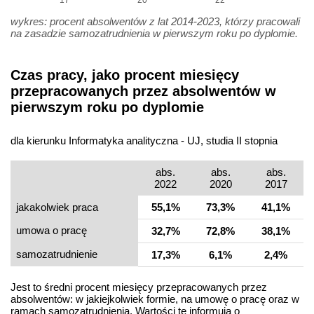
17
20
22
wykres: procent absolwentów z lat 2014-2023, którzy pracowali
na zasadzie samozatrudnienia w pierwszym roku po dyplomie.
Czas pracy, jako procent miesięcy
przepracowanych przez absolwentów w
pierwszym roku po dyplomie
dla kierunku Informatyka analityczna - UJ, studia II stopnia
abs.
abs.
abs.
2022
2020
2017
jakakolwiek praca
55,1%
73,3%
41,1%
umowa o pracę
32,7%
72,8%
38,1%
samo­zatrudnienie
17,3%
6,1%
2,4%
Jest to średni procent miesięcy przepracowanych przez
absolwentów: w jakiejkolwiek formie, na umowę o pracę oraz w
ramach samozatrudnienia. Wartości te informują o