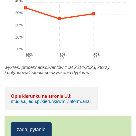
40%
30%
20%
10%
0%
abs.
abs.
abs.
17
20
22
wykres: procent absolwentów z lat 2014-2023, którzy
kontynuowali studia po uzyskaniu dyplomu
Opis kierunku na stronie UJ:
studia.uj.edu.pl/kierunki/wmii/inform.anali
zadaj pytanie