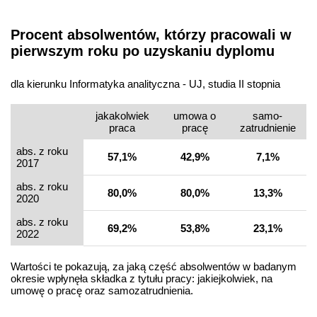
Procent absolwentów, którzy pracowali w
pierwszym roku po uzyskaniu dyplomu
dla kierunku Informatyka analityczna - UJ, studia II stopnia
jakakolwiek
umowa o
samo­
praca
pracę
zatrudnienie
abs. z roku
57,1%
42,9%
7,1%
2017
abs. z roku
80,0%
80,0%
13,3%
2020
abs. z roku
69,2%
53,8%
23,1%
2022
Wartości te pokazują, za jaką część absolwentów w badanym
okresie wpłynęła składka z tytułu pracy: jakiejkolwiek, na
umowę o pracę oraz samozatrudnienia.