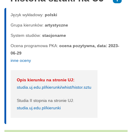
⇑
Język wykładowy:
polski
Grupa kierunków:
artystyczne
System studiów:
sta­cjo­nar­ne
Ocena programowa PKA:
ocena pozytywna, data: 2023-
06-29
inne oceny
Opis kierunku na stronie UJ:
studia.uj.edu.pl/kierunki/whist/histor.sztu
Studia II stopnia na stronie UJ:
studia.uj.edu.pl/kierunki