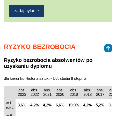
zadaj pytanie
RYZYKO BEZROBOCIA
Ryzyko bezrobocia absolwentów po
uzyskaniu dyplomu
dla kierunku Historia sztuki - UJ, studia II stopnia
abs.
abs.
abs.
abs.
abs.
abs.
abs.
abs
2023
2022
2021
2020
2019
2018
2017
201
w I
3,6%
4,2%
4,2%
6,6%
19,9%
4,2%
5,2%
3,9
roku
w II