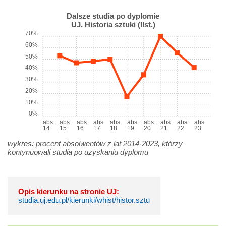
Dalsze studia po dyplomie
UJ, Historia sztuki (IIst.)
70%
60%
50%
40%
30%
20%
10%
0%
abs.
abs.
abs.
abs.
abs.
abs.
abs.
abs.
abs.
abs.
14
15
16
17
18
19
20
21
22
23
wykres: procent absolwentów z lat 2014-2023, którzy
kontynuowali studia po uzyskaniu dyplomu
Opis kierunku na stronie UJ:
studia.uj.edu.pl/kierunki/whist/histor.sztu