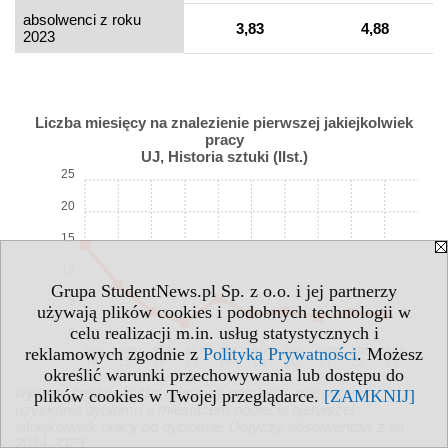
absolwenci z roku
3,83
4,88
2023
Liczba miesięcy na znalezienie pierwszej jakiejkolwiek
pracy
UJ, Historia sztuki (IIst.)
25
20
15
10
Grupa StudentNews.pl Sp. z o.o. i jej partnerzy
5
używają plików cookies i podobnych technologii w
celu realizacji m.in. usług statystycznych i
0
abs.
abs.
abs.
abs.
abs.
abs.
abs.
abs.
abs.
abs.
reklamowych zgodnie z
Polityką Prywatności
. Możesz
14
15
16
17
18
19
20
21
22
23
określić warunki przechowywania lub dostępu do
wykres: średnia liczba miesięcy pomiędzy miesiącem
plików cookies w Twojej przeglądarce.
[ZAMKNIJ]
uzyskania dyplomu a miesiącem podjęcia pierwszej
jakiejkolwiek pracy po dyplomie. Dotyczy absolwentów z lat
2014-2023.