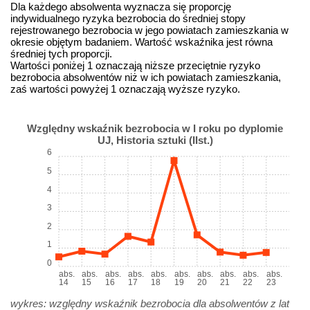
Dla każdego absolwenta wyznacza się proporcję
indywidualnego ryzyka bezrobocia do średniej stopy
rejestrowanego bezrobocia w jego powiatach zamieszkania w
okresie objętym badaniem. Wartość wskaźnika jest równa
średniej tych proporcji.
Wartości poniżej 1 oznaczają niższe przeciętnie ryzyko
bezrobocia absolwentów niż w ich powiatach zamieszkania,
zaś wartości powyżej 1 oznaczają wyższe ryzyko.
Względny wskaźnik bezrobocia w I roku po dyplomie
UJ, Historia sztuki (IIst.)
6
5
4
3
2
1
0
abs.
abs.
abs.
abs.
abs.
abs.
abs.
abs.
abs.
abs.
14
15
16
17
18
19
20
21
22
23
wykres: względny wskaźnik bezrobocia dla absolwentów z lat