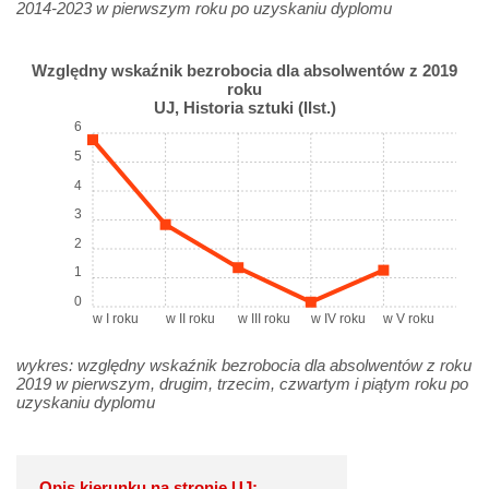
2014-2023 w pierwszym roku po uzyskaniu dyplomu
Względny wskaźnik bezrobocia dla absolwentów z 2019
roku
UJ, Historia sztuki (IIst.)
6
5
4
3
2
1
0
w I roku
w II roku
w III roku
w IV roku
w V roku
wykres: względny wskaźnik bezrobocia dla absolwentów z roku
2019 w pierwszym, drugim, trzecim, czwartym i piątym roku po
uzyskaniu dyplomu
Opis kierunku na stronie UJ: