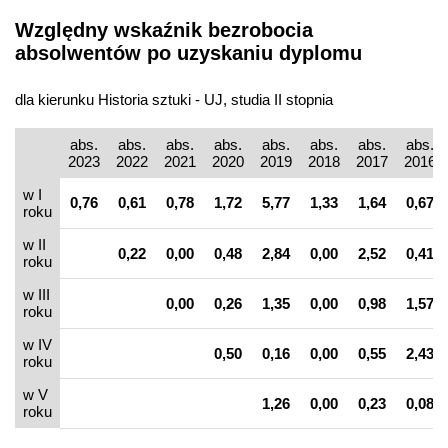
Względny wskaźnik bezrobocia
absolwentów po uzyskaniu dyplomu
dla kierunku Historia sztuki - UJ, studia II stopnia
abs.
abs.
abs.
abs.
abs.
abs.
abs.
abs.
2023
2022
2021
2020
2019
2018
2017
2016
w I
0,76
0,61
0,78
1,72
5,77
1,33
1,64
0,67
roku
w II
0,22
0,00
0,48
2,84
0,00
2,52
0,41
roku
w III
0,00
0,26
1,35
0,00
0,98
1,57
roku
w IV
0,50
0,16
0,00
0,55
2,43
roku
w V
1,26
0,00
0,23
0,08
roku