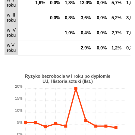
1,9%
0,0%
1,3%
13,0%
0,0%
5,7%
1,6
roku
w III
0,0%
0,8%
3,6%
0,0%
5,2%
3,9
roku
w IV
1,0%
0,4%
0,0%
2,7%
7,0
roku
w V
2,9%
0,0%
1,2%
0,3
roku
Ryzyko bezrobocia w I roku po dyplomie
UJ, Historia sztuki (IIst.)
20%
15%
10%
5%
0%