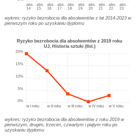
abs.
abs.
abs.
abs.
abs.
abs.
abs.
abs.
abs.
abs.
14
15
16
17
18
19
20
21
22
23
wykres: ryzyko bezrobocia dla absolwentów z lat 2014-2023 w
pierwszym roku po uzyskaniu dyplomu
Ryzyko bezrobocia dla absolwentów z 2019 roku
UJ, Historia sztuki (IIst.)
20%
15%
10%
5%
0%
w I roku
w II roku
w III roku
w IV roku
w V roku
wykres: ryzyko bezrobocia dla absolwentów z roku 2019 w
pierwszym, drugim, trzecim, czwartym i piątym roku po
uzyskaniu dyplomu