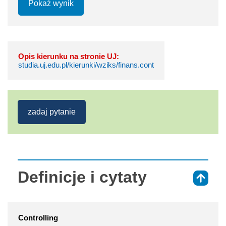
Pokaż wynik
Opis kierunku na stronie UJ:
studia.uj.edu.pl/kierunki/wziks/finans.cont
zadaj pytanie
Definicje i cytaty
⇑
Controlling