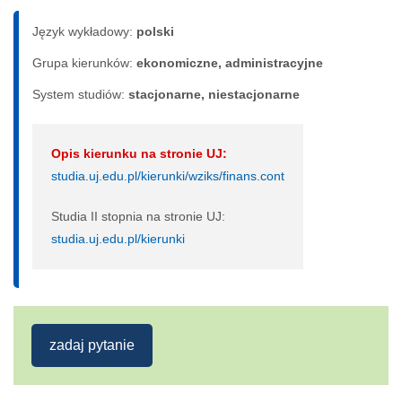
Język wykładowy:
polski
Grupa kierunków:
ekonomiczne, administracyjne
System studiów:
sta­cjo­nar­ne, nie­sta­cjo­nar­ne
Opis kierunku na stronie UJ:
studia.uj.edu.pl/kierunki/wziks/finans.cont
Studia II stopnia na stronie UJ:
studia.uj.edu.pl/kierunki
zadaj pytanie