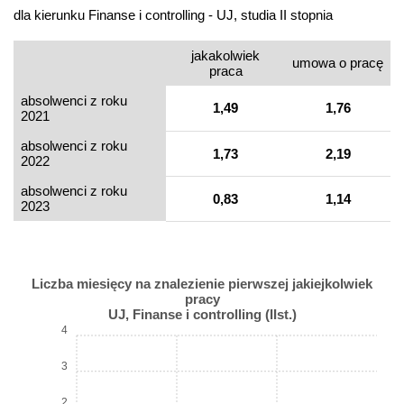
dla kierunku Finanse i controlling - UJ, studia II stopnia
jakakolwiek
umowa o pracę
praca
absolwenci z roku
1,49
1,76
2021
absolwenci z roku
1,73
2,19
2022
absolwenci z roku
0,83
1,14
2023
Liczba miesięcy na znalezienie pierwszej jakiejkolwiek
pracy
UJ, Finanse i controlling (IIst.)
4
3
2