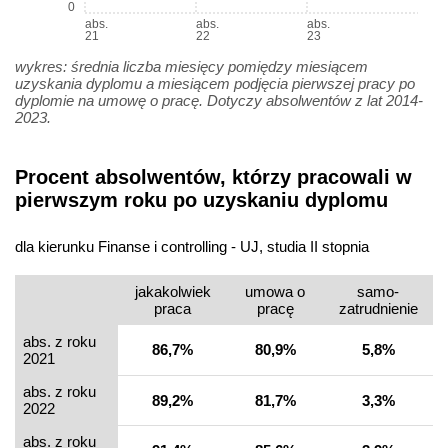
0
abs.
abs.
abs.
21
22
23
wykres: średnia liczba miesięcy pomiędzy miesiącem
uzyskania dyplomu a miesiącem podjęcia pierwszej pracy po
dyplomie na umowę o pracę. Dotyczy absolwentów z lat 2014-
2023.
Procent absolwentów, którzy pracowali w
pierwszym roku po uzyskaniu dyplomu
dla kierunku Finanse i controlling - UJ, studia II stopnia
jakakolwiek
umowa o
samo­
praca
pracę
zatrudnienie
abs. z roku
86,7%
80,9%
5,8%
2021
abs. z roku
89,2%
81,7%
3,3%
2022
abs. z roku