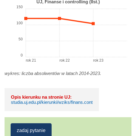
UJ, Finanse i controlling (IIst.)
150
100
50
0
rok 21
rok 22
rok 23
wykres: liczba absolwentów w latach 2014-2023.
Opis kierunku na stronie UJ:
studia.uj.edu.pl/kierunki/wziks/finans.cont
zadaj pytanie