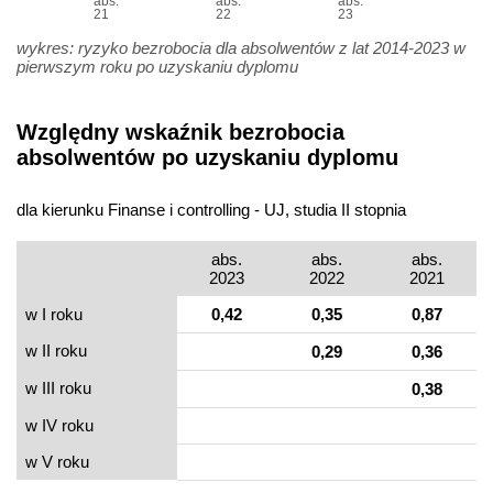
abs.
abs.
abs.
21
22
23
wykres: ryzyko bezrobocia dla absolwentów z lat 2014-2023 w
pierwszym roku po uzyskaniu dyplomu
Względny wskaźnik bezrobocia
absolwentów po uzyskaniu dyplomu
dla kierunku Finanse i controlling - UJ, studia II stopnia
abs.
abs.
abs.
2023
2022
2021
w I roku
0,42
0,35
0,87
w II roku
0,29
0,36
w III roku
0,38
w IV roku
w V roku