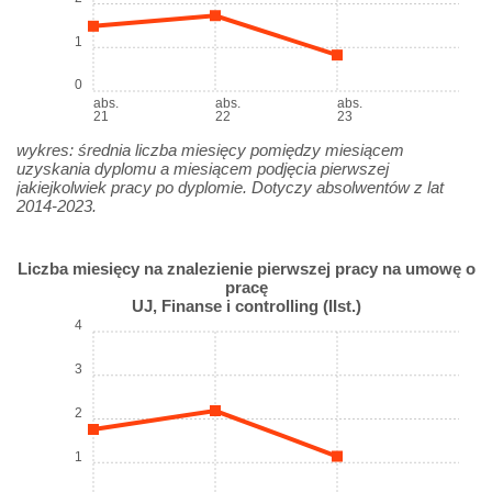
1
0
abs.
abs.
abs.
21
22
23
wykres: średnia liczba miesięcy pomiędzy miesiącem
uzyskania dyplomu a miesiącem podjęcia pierwszej
jakiejkolwiek pracy po dyplomie. Dotyczy absolwentów z lat
2014-2023.
Liczba miesięcy na znalezienie pierwszej pracy na umowę o
pracę
UJ, Finanse i controlling (IIst.)
4
3
2
1