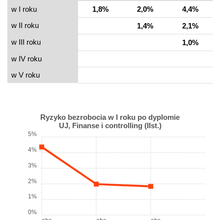
w I roku
1,8%
2,0%
4,4%
w II roku
1,4%
2,1%
w III roku
1,0%
w IV roku
w V roku
Ryzyko bezrobocia w I roku po dyplomie
UJ, Finanse i controlling (IIst.)
5%
4%
3%
2%
1%
0%