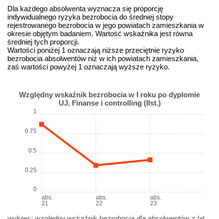
Dla każdego absolwenta wyznacza się proporcję
indywidualnego ryzyka bezrobocia do średniej stopy
rejestrowanego bezrobocia w jego powiatach zamieszkania w
okresie objętym badaniem. Wartość wskaźnika jest równa
średniej tych proporcji.
Wartości poniżej 1 oznaczają niższe przeciętnie ryzyko
bezrobocia absolwentów niż w ich powiatach zamieszkania,
zaś wartości powyżej 1 oznaczają wyższe ryzyko.
Względny wskaźnik bezrobocia w I roku po dyplomie
UJ, Finanse i controlling (IIst.)
1
0.75
0.5
0.25
0
abs.
abs.
abs.
21
22
23
wykres: względny wskaźnik bezrobocia dla absolwentów z lat