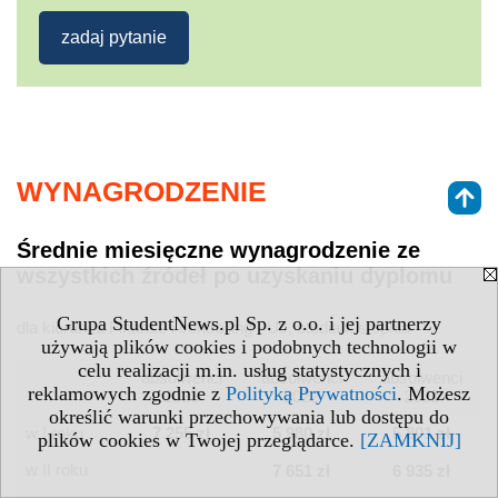
zadaj pytanie
WYNAGRODZENIE
Średnie miesięczne wynagrodzenie ze
wszystkich źródeł po uzyskaniu dyplomu
Grupa StudentNews.pl Sp. z o.o. i jej partnerzy
dla kierunku Finanse i controlling - UJ, studia II stopnia
używają plików cookies i podobnych technologii w
celu realizacji m.in. usług statystycznych i
absolwenci
absolwenci
absolwenci
reklamowych zgodnie z
Polityką Prywatności
. Możesz
2023
2022
2021
określić warunki przechowywania lub dostępu do
w I roku
7 255 zł
5 980 zł
5 801 zł
plików cookies w Twojej przeglądarce.
[ZAMKNIJ]
w II roku
7 651 zł
6 935 zł