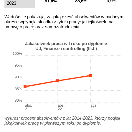
91,4%
85,6%
3,9%
2023
Wartości te pokazują, za jaką część absolwentów w badanym
okresie wpłynęła składka z tytułu pracy: jakiejkolwiek, na
umowę o pracę oraz samozatrudnienia.
Jakakolwiek praca w I roku po dyplomie
UJ, Finanse i controlling (IIst.)
100%
95%
90%
85%
80%
abs.
abs.
abs.
21
22
23
wykres: procent absolwentów z lat 2014-2023, którzy podjęli
jakąkolwiek pracę w pierwszym roku po dyplomie.