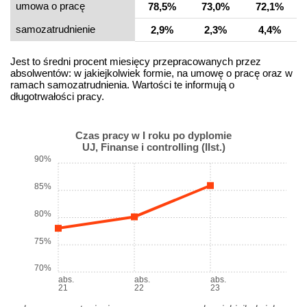
umowa o pracę
78,5%
73,0%
72,1%
samo­zatrudnienie
2,9%
2,3%
4,4%
Jest to średni procent miesięcy przepracowanych przez
absolwentów: w jakiejkolwiek formie, na umowę o pracę oraz w
ramach samozatrudnienia. Wartości te informują o
długotrwałości pracy.
Czas pracy w I roku po dyplomie
UJ, Finanse i controlling (IIst.)
90%
85%
80%
75%
70%
abs.
abs.
abs.
21
22
23