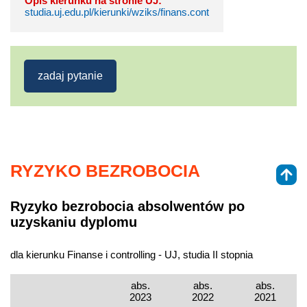
Opis kierunku na stronie UJ:
studia.uj.edu.pl/kierunki/wziks/finans.cont
zadaj pytanie
RYZYKO BEZROBOCIA
Ryzyko bezrobocia absolwentów po
uzyskaniu dyplomu
dla kierunku Finanse i controlling - UJ, studia II stopnia
abs.
abs.
abs.
2023
2022
2021