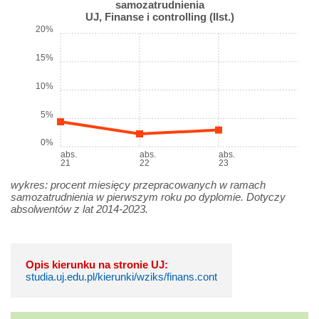
samozatrudnienia
UJ, Finanse i controlling (IIst.)
20%
15%
10%
5%
0%
abs.
abs.
abs.
21
22
23
wykres: procent miesięcy przepracowanych w ramach
samozatrudnienia w pierwszym roku po dyplomie. Dotyczy
absolwentów z lat 2014-2023.
Opis kierunku na stronie UJ:
studia.uj.edu.pl/kierunki/wziks/finans.cont