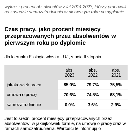
wykres: procent absolwentów z lat 2014-2023, którzy pracowali
na zasadzie samozatrudnienia w pierwszym roku po dyplomie.
Czas pracy, jako procent miesięcy
przepracowanych przez absolwentów w
pierwszym roku po dyplomie
dla kierunku Filologia włoska - UJ, studia II stopnia
abs.
abs.
abs.
2023
2022
2021
jakakolwiek praca
85,0%
79,7%
75,5%
umowa o pracę
70,6%
74,5%
68,1%
samo­zatrudnienie
0,0%
3,6%
2,9%
Jest to średni procent miesięcy przepracowanych przez
absolwentów: w jakiejkolwiek formie, na umowę o pracę oraz w
ramach samozatrudnienia. Wartości te informują o