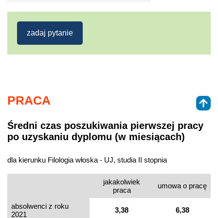
zadaj pytanie
PRACA
Średni czas poszukiwania pierwszej pracy
po uzyskaniu dyplomu (w miesiącach)
dla kierunku Filologia włoska - UJ, studia II stopnia
jakakolwiek
umowa o pracę
praca
absolwenci z roku
3,38
6,38
2021