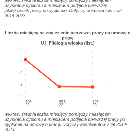
wykres: średnia liczba miesięcy pomiędzy miesiącem
uzyskania dyplomu a miesiącem podjęcia pierwszej
jakiejkolwiek pracy po dyplomie. Dotyczy absolwentów z lat
2014-2023.
Liczba miesięcy na znalezienie pierwszej pracy na umowę o
pracę
UJ, Filologia włoska (IIst.)
8
6
4
2
0
abs.
abs.
abs.
21
22
23
wykres: średnia liczba miesięcy pomiędzy miesiącem
uzyskania dyplomu a miesiącem podjęcia pierwszej pracy po
dyplomie na umowę o pracę. Dotyczy absolwentów z lat 2014-
2023.