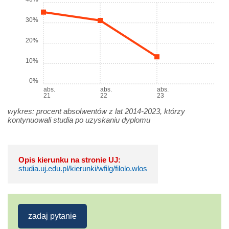
30%
20%
10%
0%
abs.
abs.
abs.
21
22
23
wykres: procent absolwentów z lat 2014-2023, którzy
kontynuowali studia po uzyskaniu dyplomu
Opis kierunku na stronie UJ:
studia.uj.edu.pl/kierunki/wfilg/filolo.wlos
zadaj pytanie