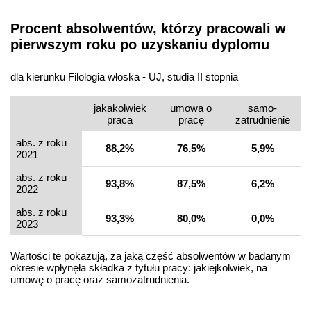
Procent absolwentów, którzy pracowali w
pierwszym roku po uzyskaniu dyplomu
dla kierunku Filologia włoska - UJ, studia II stopnia
jakakolwiek
umowa o
samo­
praca
pracę
zatrudnienie
abs. z roku
88,2%
76,5%
5,9%
2021
abs. z roku
93,8%
87,5%
6,2%
2022
abs. z roku
93,3%
80,0%
0,0%
2023
Wartości te pokazują, za jaką część absolwentów w badanym
okresie wpłynęła składka z tytułu pracy: jakiejkolwiek, na
umowę o pracę oraz samozatrudnienia.