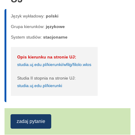
Język wykładowy:
polski
Grupa kierunków:
językowe
System studiów:
sta­cjo­nar­ne
Opis kierunku na stronie UJ:
studia.uj.edu.pl/kierunki/wfilg/filolo.wlos
Studia II stopnia na stronie UJ:
studia.uj.edu.pl/kierunki
zadaj pytanie