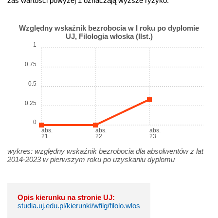
zaś wartości powyżej 1 oznaczają wyższe ryzyko.
Względny wskaźnik bezrobocia w I roku po dyplomie
UJ, Filologia włoska (IIst.)
1
0.75
0.5
0.25
0
abs.
abs.
abs.
21
22
23
wykres: względny wskaźnik bezrobocia dla absolwentów z lat
2014-2023 w pierwszym roku po uzyskaniu dyplomu
Opis kierunku na stronie UJ:
studia.uj.edu.pl/kierunki/wfilg/filolo.wlos