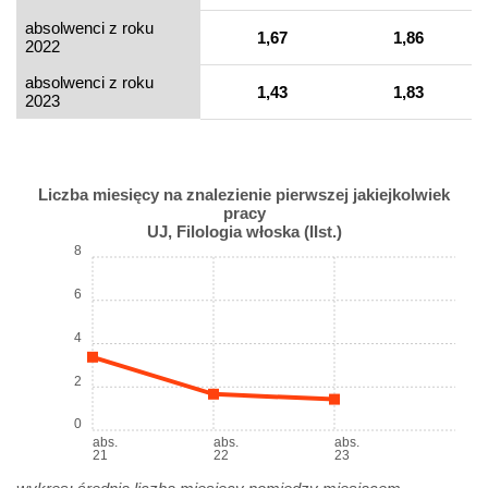
absolwenci z roku
1,67
1,86
2022
absolwenci z roku
1,43
1,83
2023
Liczba miesięcy na znalezienie pierwszej jakiejkolwiek
pracy
UJ, Filologia włoska (IIst.)
8
6
4
2
0
abs.
abs.
abs.
21
22
23