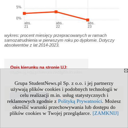
5%
0%
abs.
abs.
abs.
21
22
23
wykres: procent miesięcy przepracowanych w ramach
samozatrudnienia w pierwszym roku po dyplomie. Dotyczy
absolwentów z lat 2014-2023.
Opis kierunku na stronie UJ:
studia.uj.edu.pl/kierunki/wfilg/filolo.wlos
Grupa StudentNews.pl Sp. z o.o. i jej partnerzy
używają plików cookies i podobnych technologii w
celu realizacji m.in. usług statystycznych i
zadaj pytanie
reklamowych zgodnie z
Polityką Prywatności
. Możesz
określić warunki przechowywania lub dostępu do
plików cookies w Twojej przeglądarce.
[ZAMKNIJ]