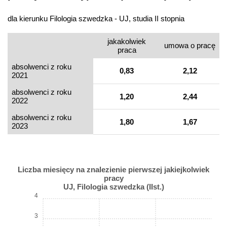
dla kierunku Filologia szwedzka - UJ, studia II stopnia
jakakolwiek
umowa o pracę
praca
absolwenci z roku
0,83
2,12
2021
absolwenci z roku
1,20
2,44
2022
absolwenci z roku
1,80
1,67
2023
Liczba miesięcy na znalezienie pierwszej jakiejkolwiek
pracy
UJ, Filologia szwedzka (IIst.)
4
3