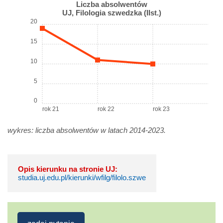
Liczba absolwentów
UJ, Filologia szwedzka (IIst.)
20
15
10
5
0
rok 21
rok 22
rok 23
wykres: liczba absolwentów w latach 2014-2023.
Opis kierunku na stronie UJ:
studia.uj.edu.pl/kierunki/wfilg/filolo.szwe