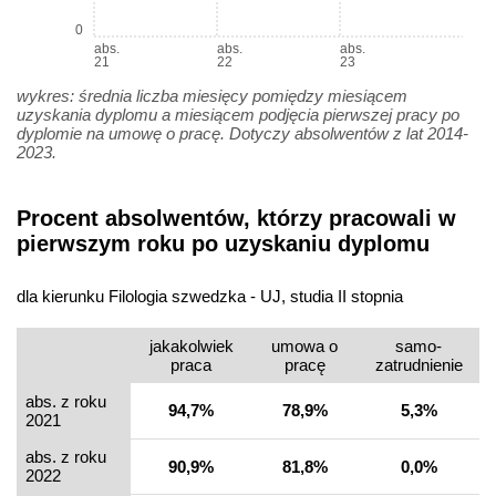
0
abs.
abs.
abs.
21
22
23
wykres: średnia liczba miesięcy pomiędzy miesiącem
uzyskania dyplomu a miesiącem podjęcia pierwszej pracy po
dyplomie na umowę o pracę. Dotyczy absolwentów z lat 2014-
2023.
Procent absolwentów, którzy pracowali w
pierwszym roku po uzyskaniu dyplomu
dla kierunku Filologia szwedzka - UJ, studia II stopnia
jakakolwiek
umowa o
samo­
praca
pracę
zatrudnienie
abs. z roku
94,7%
78,9%
5,3%
2021
abs. z roku
90,9%
81,8%
0,0%
2022