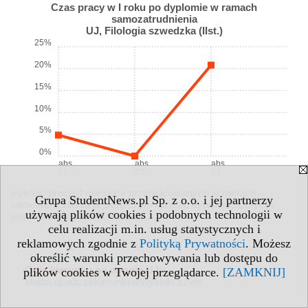
Czas pracy w I roku po dyplomie w ramach
samozatrudnienia
UJ, Filologia szwedzka (IIst.)
25%
20%
15%
10%
5%
0%
abs.
abs.
abs.
21
22
23
wykres: procent miesięcy przepracowanych w ramach
Grupa StudentNews.pl Sp. z o.o. i jej partnerzy
samozatrudnienia w pierwszym roku po dyplomie. Dotyczy
używają plików cookies i podobnych technologii w
absolwentów z lat 2014-2023.
celu realizacji m.in. usług statystycznych i
reklamowych zgodnie z
Polityką Prywatności
. Możesz
określić warunki przechowywania lub dostępu do
Opis kierunku na stronie UJ:
plików cookies w Twojej przeglądarce.
[ZAMKNIJ]
studia.uj.edu.pl/kierunki/wfilg/filolo.szwe