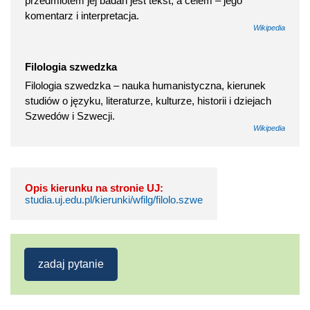
przedmiotem jej badań jest tekst, a celem – jego
komentarz i interpretacja.
Wikipedia
Filologia szwedzka
Filologia szwedzka – nauka humanistyczna, kierunek
studiów o języku, literaturze, kulturze, historii i dziejach
Szwedów i Szwecji.
Wikipedia
Opis kierunku na stronie UJ:
studia.uj.edu.pl/kierunki/wfilg/filolo.szwe
zadaj pytanie