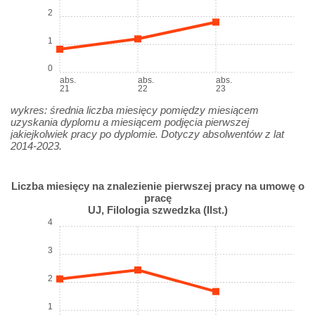
2
1
0
abs.
abs.
abs.
21
22
23
wykres: średnia liczba miesięcy pomiędzy miesiącem
uzyskania dyplomu a miesiącem podjęcia pierwszej
jakiejkolwiek pracy po dyplomie. Dotyczy absolwentów z lat
2014-2023.
Liczba miesięcy na znalezienie pierwszej pracy na umowę o
pracę
UJ, Filologia szwedzka (IIst.)
4
3
2
1