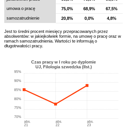
umowa o pracę
75,0%
68,9%
67,5%
samo­zatrudnienie
20,8%
0,0%
4,8%
Jest to średni procent miesięcy przepracowanych przez
absolwentów: w jakiejkolwiek formie, na umowę o pracę oraz w
ramach samozatrudnienia. Wartości te informują o
długotrwałości pracy.
Czas pracy w I roku po dyplomie
UJ, Filologia szwedzka (IIst.)
95%
90%
85%
80%
75%
70%
abs.
abs.
abs.
21
22
23