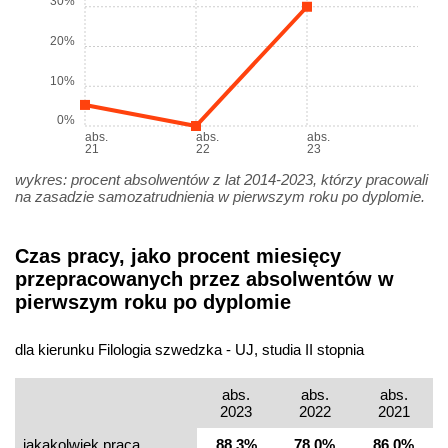
30%
20%
10%
0%
abs.
abs.
abs.
21
22
23
wykres: procent absolwentów z lat 2014-2023, którzy pracowali
na zasadzie samozatrudnienia w pierwszym roku po dyplomie.
Czas pracy, jako procent miesięcy
przepracowanych przez absolwentów w
pierwszym roku po dyplomie
dla kierunku Filologia szwedzka - UJ, studia II stopnia
abs.
abs.
abs.
2023
2022
2021
jakakolwiek praca
88,3%
78,0%
86,0%