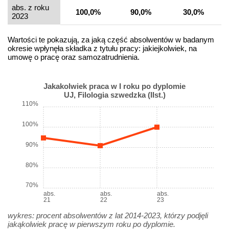
abs. z roku
100,0%
90,0%
30,0%
2023
Wartości te pokazują, za jaką część absolwentów w badanym
okresie wpłynęła składka z tytułu pracy: jakiejkolwiek, na
umowę o pracę oraz samozatrudnienia.
Jakakolwiek praca w I roku po dyplomie
UJ, Filologia szwedzka (IIst.)
110%
100%
90%
80%
70%
abs.
abs.
abs.
21
22
23
wykres: procent absolwentów z lat 2014-2023, którzy podjęli
jakąkolwiek pracę w pierwszym roku po dyplomie.