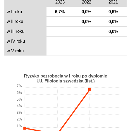
2023
2022
2021
w I roku
6,7%
0,0%
0,9%
w II roku
0,0%
0,0%
w III roku
0,0%
w IV roku
w V roku
Ryzyko bezrobocia w I roku po dyplomie
UJ, Filologia szwedzka (IIst.)
7%
6%
5%
4%
3%
2%
1%