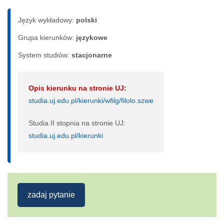
Język wykładowy:
polski
Grupa kierunków:
językowe
System studiów:
sta­cjo­nar­ne
Opis kierunku na stronie UJ:
studia.uj.edu.pl/kierunki/wfilg/filolo.szwe
Studia II stopnia na stronie UJ:
studia.uj.edu.pl/kierunki
zadaj pytanie