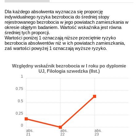
Dla każdego absolwenta wyznacza się proporcję
indywidualnego ryzyka bezrobocia do średniej stopy
rejestrowanego bezrobocia w jego powiatach zamieszkania w
okresie objętym badaniem. Wartość wskaźnika jest równa
średniej tych proporcji.
Wartości poniżej 1 oznaczają niższe przeciętnie ryzyko
bezrobocia absolwentów niż w ich powiatach zamieszkania,
zaś wartości powyżej 1 oznaczają wyższe ryzyko.
Względny wskaźnik bezrobocia w I roku po dyplomie
UJ, Filologia szwedzka (IIst.)
1
0.75
0.5
0.25
0
abs.
abs.
abs.
21
22
23