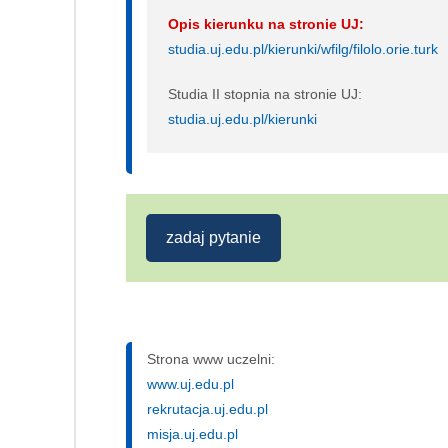
Opis kierunku na stronie UJ:
studia.uj.edu.pl/kierunki/wfilg/filolo.orie.turk
Studia II stopnia na stronie UJ:
studia.uj.edu.pl/kierunki
zadaj pytanie
Strona www uczelni:
www.uj.edu.pl
rekrutacja.uj.edu.pl
misja.uj.edu.pl