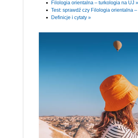
Filologia orientalna – turkologia na UJ 
Test: sprawdź czy Filologia orientalna – 
Definicje i cytaty »