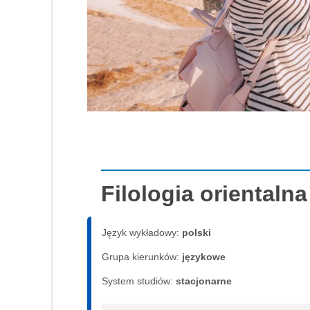
Filologia orientalna
Język wykładowy:
polski
Grupa kierunków:
językowe
System studiów:
sta­cjo­nar­ne