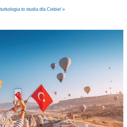
»
turkologia to studia dla Ciebie! »