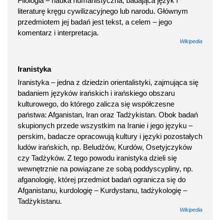
Filologia – nauka humanistyczna, badająca język i
literaturę kręgu cywilizacyjnego lub narodu. Głównym
przedmiotem jej badań jest tekst, a celem – jego
komentarz i interpretacja.
Wikipedia
Iranistyka
Iranistyka – jedna z dziedzin orientalistyki, zajmująca się
badaniem języków irańskich i irańskiego obszaru
kulturowego, do którego zalicza się współczesne
państwa: Afganistan, Iran oraz Tadżykistan. Obok badań
skupionych przede wszystkim na Iranie i jego języku –
perskim, badacze opracowują kultury i języki pozostałych
ludów irańskich, np. Beludżów, Kurdów, Osetyjczyków
czy Tadżyków. Z tego powodu iranistyka dzieli się
wewnętrznie na powiązane ze sobą poddyscypliny, np.
afganologię, której przedmiot badań ogranicza się do
Afganistanu, kurdologię – Kurdystanu, tadżykologię –
Tadżykistanu.
Wikipedia