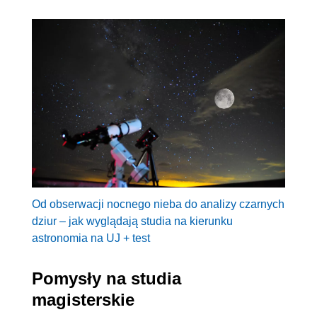
Od obserwacji nocnego nieba do analizy czarnych
dziur – jak wyglądają studia na kierunku
astronomia na UJ + test
Pomysły na studia
magisterskie