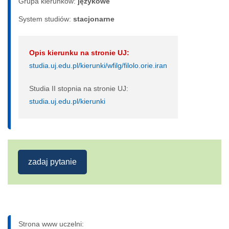
Grupa kierunków:
językowe
System studiów:
sta­cjo­nar­ne
Opis kierunku na stronie UJ:
studia.uj.edu.pl/kierunki/wfilg/filolo.orie.iran
Studia II stopnia na stronie UJ:
studia.uj.edu.pl/kierunki
zadaj pytanie
Strona www uczelni: