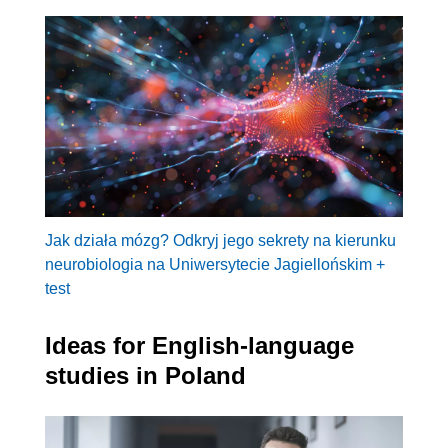
Jak działa mózg? Odkryj jego sekrety na kierunku
neurobiologia na Uniwersytecie Jagiellońskim +
test
Ideas for English-language
studies in Poland