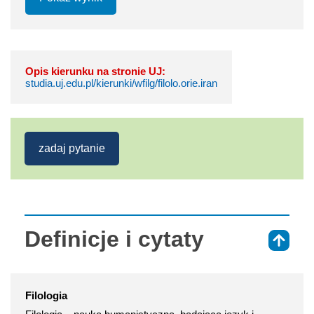
Opis kierunku na stronie UJ:
studia.uj.edu.pl/kierunki/wfilg/filolo.orie.iran
zadaj pytanie
Definicje i cytaty
⇑
Filologia