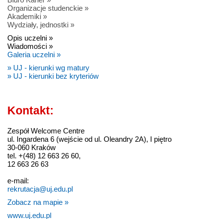
Organizacje studenckie »
Akademiki »
Wydziały, jednostki »
Opis uczelni »
Wiadomości »
Galeria uczelni »
» UJ - kierunki wg matury
» UJ - kierunki bez kryteriów
Kontakt:
Zespół Welcome Centre
ul. Ingardena 6 (wejście od ul. Oleandry 2A), I piętro
30-060 Kraków
tel. +(48) 12 663 26 60,
12 663 26 63
e-mail:
rekrutacja@uj.edu.pl
Zobacz na mapie »
www.uj.edu.pl