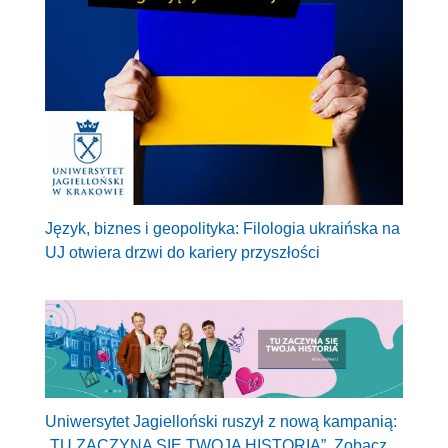
Język, biznes i geopolityka: Filologia ukraińska na
UJ otwiera drzwi do kariery przyszłości
Uniwersytet Jagielloński ruszył z nową kampanią:
„TU ZACZYNA SIĘ TWOJA HISTORIA”. Zobacz,