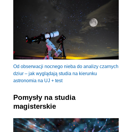
Od obserwacji nocnego nieba do analizy czarnych
dziur – jak wyglądają studia na kierunku
astronomia na UJ + test
Pomysły na studia
magisterskie