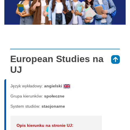
European Studies na
⇑
UJ
Język wykładowy:
angielski
Grupa kierunków:
społeczne
System studiów:
sta­cjo­nar­ne
Opis kierunku na stronie UJ: