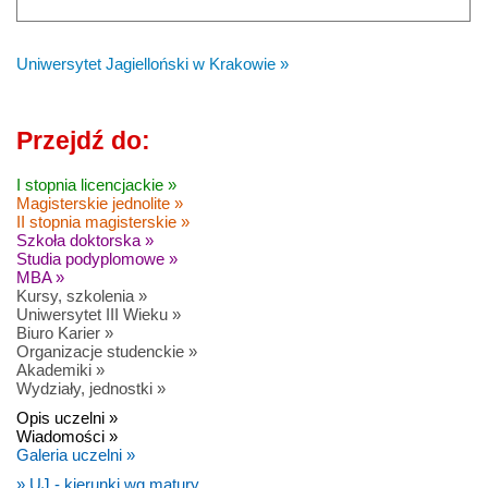
Uniwersytet Jagielloński w Krakowie »
Przejdź do:
I stopnia licencjackie »
Magisterskie jednolite »
II stopnia magisterskie »
Szkoła doktorska »
Studia podyplomowe »
MBA »
Kursy, szkolenia »
Uniwersytet III Wieku »
Biuro Karier »
Organizacje studenckie »
Akademiki »
Wydziały, jednostki »
Opis uczelni »
Wiadomości »
Galeria uczelni »
» UJ - kierunki wg matury