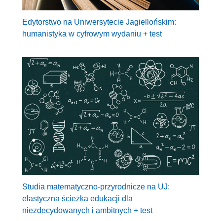
Edytorstwo na Uniwersytecie Jagiellońskim:
humanistyka w cyfrowym wydaniu + test
Studia matematyczno-przyrodnicze na UJ:
elastyczna ścieżka edukacji dla
niezdecydowanych i ambitnych + test