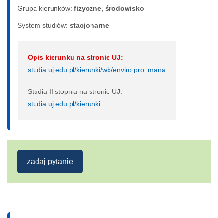
Grupa kierunków:
fizyczne, środowisko
System studiów:
sta­cjo­nar­ne
Opis kierunku na stronie UJ:
studia.uj.edu.pl/kierunki/wb/enviro.prot.mana
Studia II stopnia na stronie UJ:
studia.uj.edu.pl/kierunki
zadaj pytanie