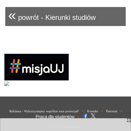
«
powrót - Kierunki studiów
•
•
•
Reklama - Wykorzystajmy wspólnie nasz potencjał!
Kontakt
Patronat
Praca dla studentów
•
Polityka Prywatności