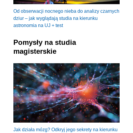
Od obserwacji nocnego nieba do analizy czarnych
dziur – jak wyglądają studia na kierunku
astronomia na UJ + test
Pomysły na studia
magisterskie
Jak działa mózg? Odkryj jego sekrety na kierunku