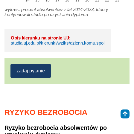
14
15
16
17
18
19
20
21
22
23
wykres: procent absolwentów z lat 2014-2023, którzy
kontynuowali studia po uzyskaniu dyplomu
Opis kierunku na stronie UJ:
studia.uj.edu.pl/kierunki/wziks/dzienn.komu.spol
zadaj pytanie
RYZYKO BEZROBOCIA
Ryzyko bezrobocia absolwentów po