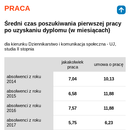
PRACA
Średni czas poszukiwania pierwszej pracy
po uzyskaniu dyplomu (w miesiącach)
dla kierunku Dziennikarstwo i komunikacja społeczna - UJ,
studia II stopnia
jakakolwiek
umowa o pracę
praca
absolwenci z roku
7,04
10,13
2014
absolwenci z roku
6,58
11,88
2015
absolwenci z roku
7,57
11,88
2016
absolwenci z roku
5,75
6,23
2017