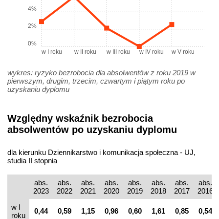
4%
2%
0%
w I roku
w II roku
w III roku
w IV roku
w V roku
wykres: ryzyko bezrobocia dla absolwentów z roku 2019 w
pierwszym, drugim, trzecim, czwartym i piątym roku po
uzyskaniu dyplomu
Względny wskaźnik bezrobocia
absolwentów po uzyskaniu dyplomu
dla kierunku Dziennikarstwo i komunikacja społeczna - UJ,
studia II stopnia
abs.
abs.
abs.
abs.
abs.
abs.
abs.
abs.
2023
2022
2021
2020
2019
2018
2017
2016
w I
0,44
0,59
1,15
0,96
0,60
1,61
0,85
0,54
roku