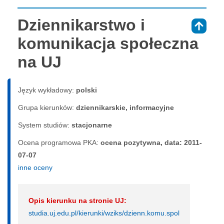
Dziennikarstwo i
⇑
komunikacja społeczna
na UJ
Język wykładowy:
polski
Grupa kierunków:
dziennikarskie, informacyjne
System studiów:
sta­cjo­nar­ne
Ocena programowa PKA:
ocena pozytywna, data: 2011-
07-07
inne oceny
Opis kierunku na stronie UJ:
studia.uj.edu.pl/kierunki/wziks/dzienn.komu.spol