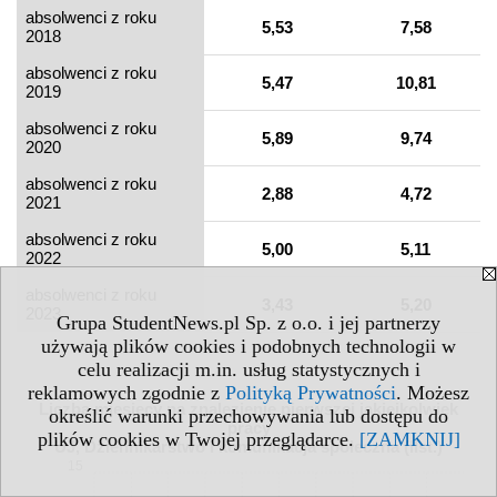
absolwenci z roku
5,53
7,58
2018
absolwenci z roku
5,47
10,81
2019
absolwenci z roku
5,89
9,74
2020
absolwenci z roku
2,88
4,72
2021
absolwenci z roku
5,00
5,11
2022
absolwenci z roku
3,43
5,20
2023
Grupa StudentNews.pl Sp. z o.o. i jej partnerzy
używają plików cookies i podobnych technologii w
celu realizacji m.in. usług statystycznych i
reklamowych zgodnie z
Polityką Prywatności
. Możesz
Liczba miesięcy na znalezienie pierwszej jakiejkolwiek
określić warunki przechowywania lub dostępu do
pracy
plików cookies w Twojej przeglądarce.
[ZAMKNIJ]
UJ, Dziennikarstwo i komunikacja społeczna (IIst.)
15