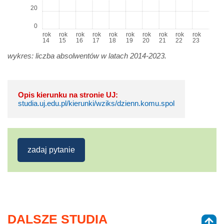
20
0
rok
rok
rok
rok
rok
rok
rok
rok
rok
rok
14
15
16
17
18
19
20
21
22
23
wykres: liczba absolwentów w latach 2014-2023.
Opis kierunku na stronie UJ:
studia.uj.edu.pl/kierunki/wziks/dzienn.komu.spol
zadaj pytanie
DALSZE STUDIA