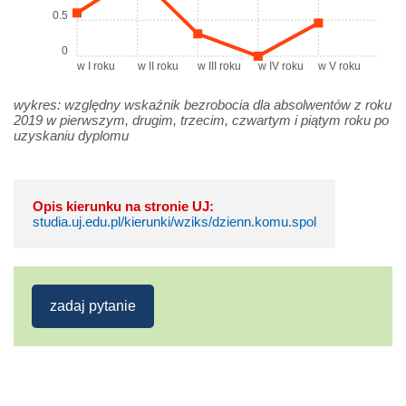
0.5
0
w I roku
w II roku
w III roku
w IV roku
w V roku
wykres: względny wskaźnik bezrobocia dla absolwentów z roku
2019 w pierwszym, drugim, trzecim, czwartym i piątym roku po
uzyskaniu dyplomu
Opis kierunku na stronie UJ:
studia.uj.edu.pl/kierunki/wziks/dzienn.komu.spol
zadaj pytanie