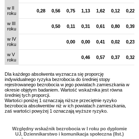
w II
0,28
0,56
0,75
1,13
1,62
0,12
0,22
roku
w III
0,50
0,11
0,31
0,61
0,80
0,39
roku
w IV
0,00
0,00
0,41
0,02
0,23
roku
w V
0,46
0,57
0,37
0,32
roku
Dla każdego absolwenta wyznacza się proporcję
indywidualnego ryzyka bezrobocia do średniej stopy
rejestrowanego bezrobocia w jego powiatach zamieszkania w
okresie objętym badaniem. Wartość wskaźnika jest równa
średniej tych proporcji.
Wartości poniżej 1 oznaczają niższe przeciętnie ryzyko
bezrobocia absolwentów niż w ich powiatach zamieszkania,
zaś wartości powyżej 1 oznaczają wyższe ryzyko.
Względny wskaźnik bezrobocia w I roku po dyplomie
UJ, Dziennikarstwo i komunikacja społeczna (IIst.)