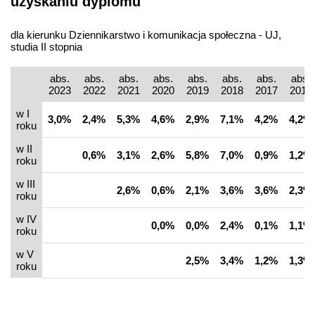
uzyskaniu dyplomu
dla kierunku Dziennikarstwo i komunikacja społeczna - UJ,
studia II stopnia
abs.
abs.
abs.
abs.
abs.
abs.
abs.
abs.
2023
2022
2021
2020
2019
2018
2017
2016
w I
3,0%
2,4%
5,3%
4,6%
2,9%
7,1%
4,2%
4,2%
roku
w II
0,6%
3,1%
2,6%
5,8%
7,0%
0,9%
1,2%
roku
w III
2,6%
0,6%
2,1%
3,6%
3,6%
2,3%
roku
w IV
0,0%
0,0%
2,4%
0,1%
1,1%
roku
w V
2,5%
3,4%
1,2%
1,3%
roku