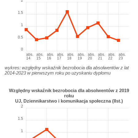
2
1.5
1
0.5
0
abs.
abs.
abs.
abs.
abs.
abs.
abs.
abs.
abs.
abs.
14
15
16
17
18
19
20
21
22
23
wykres: względny wskaźnik bezrobocia dla absolwentów z lat
2014-2023 w pierwszym roku po uzyskaniu dyplomu
Względny wskaźnik bezrobocia dla absolwentów z 2019
roku
UJ, Dziennikarstwo i komunikacja społeczna (IIst.)
2
1.5
1