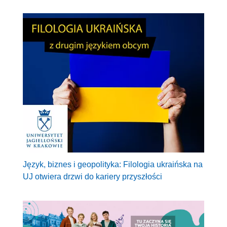
Język, biznes i geopolityka: Filologia ukraińska na
UJ otwiera drzwi do kariery przyszłości