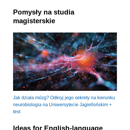
Pomysły na studia
magisterskie
Jak działa mózg? Odkryj jego sekrety na kierunku
neurobiologia na Uniwersytecie Jagiellońskim +
test
Ideas for English-language