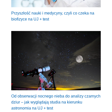
Przyszłość nauki i medycyny, czyli co czeka na
biofizyce na UJ + test
Od obserwacji nocnego nieba do analizy czarnych
dziur – jak wyglądają studia na kierunku
astronomia na UJ + test