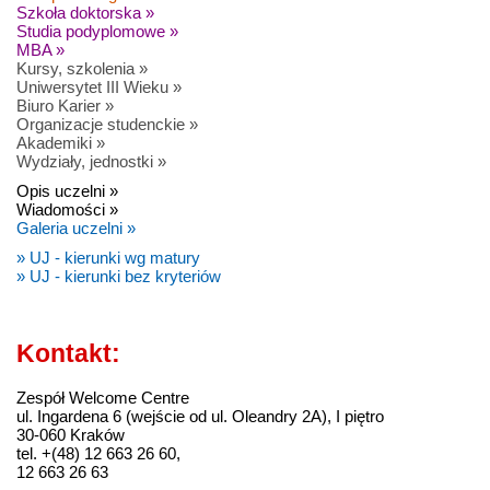
Szkoła doktorska »
Studia podyplomowe »
MBA »
Kursy, szkolenia »
Uniwersytet III Wieku »
Biuro Karier »
Organizacje studenckie »
Akademiki »
Wydziały, jednostki »
Opis uczelni »
Wiadomości »
Galeria uczelni »
» UJ - kierunki wg matury
» UJ - kierunki bez kryteriów
Kontakt:
Zespół Welcome Centre
ul. Ingardena 6 (wejście od ul. Oleandry 2A), I piętro
30-060 Kraków
tel. +(48) 12 663 26 60,
12 663 26 63