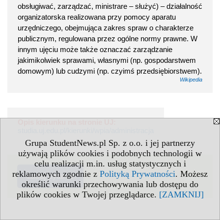
obsługiwać, zarządzać, ministrare – służyć) – działalność
organizatorska realizowana przy pomocy aparatu
urzędniczego, obejmująca zakres spraw o charakterze
publicznym, regulowana przez ogólne normy prawne. W
innym ujęciu może także oznaczać zarządzanie
jakimikolwiek sprawami, własnymi (np. gospodarstwem
domowym) lub cudzymi (np. czyimś przedsiębiorstwem).
Wikipedia
Opis kierunku na stronie UJ:
studia.uj.edu.pl/kierunki/wpia/administracja
Grupa StudentNews.pl Sp. z o.o. i jej partnerzy
używają plików cookies i podobnych technologii w
celu realizacji m.in. usług statystycznych i
reklamowych zgodnie z
Polityką Prywatności
. Możesz
zadaj pytanie
określić warunki przechowywania lub dostępu do
plików cookies w Twojej przeglądarce.
[ZAMKNIJ]