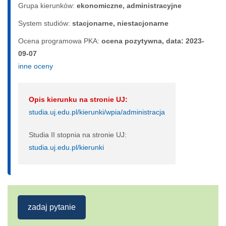
Grupa kierunków:
ekonomiczne, administracyjne
System studiów:
sta­cjo­nar­ne, nie­sta­cjo­nar­ne
Ocena programowa PKA:
ocena pozytywna, data: 2023-
09-07
inne oceny
Opis kierunku na stronie UJ:
studia.uj.edu.pl/kierunki/wpia/administracja
Studia II stopnia na stronie UJ:
studia.uj.edu.pl/kierunki
zadaj pytanie