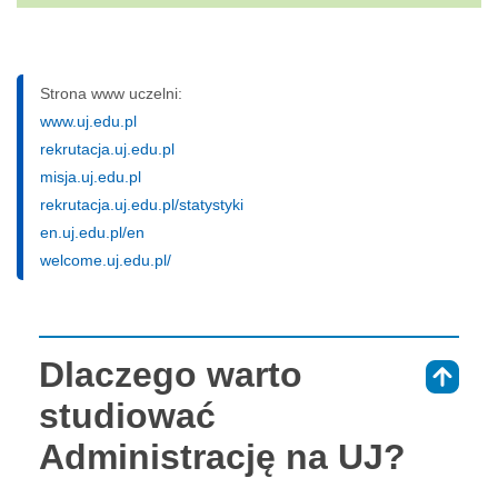
Strona www uczelni:
www.uj.edu.pl
rekrutacja.uj.edu.pl
misja.uj.edu.pl
rekrutacja.uj.edu.pl/statystyki
en.uj.edu.pl/en
welcome.uj.edu.pl/
Dlaczego warto
⇑
studiować
Administrację na UJ?