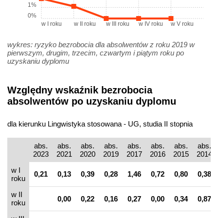
1%
0%
w I roku
w II roku
w III roku
w IV roku
w V roku
wykres: ryzyko bezrobocia dla absolwentów z roku 2019 w
pierwszym, drugim, trzecim, czwartym i piątym roku po
uzyskaniu dyplomu
Względny wskaźnik bezrobocia
absolwentów po uzyskaniu dyplomu
dla kierunku Lingwistyka stosowana - UG, studia II stopnia
abs.
abs.
abs.
abs.
abs.
abs.
abs.
abs.
2023
2021
2020
2019
2017
2016
2015
2014
w I
0,21
0,13
0,39
0,28
1,46
0,72
0,80
0,38
roku
w II
0,00
0,22
0,16
0,27
0,00
0,34
0,87
roku