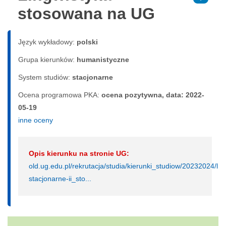
stosowana na UG
Język wykładowy:
polski
Grupa kierunków:
humanistyczne
System studiów:
sta­cjo­nar­ne
Ocena programowa PKA:
ocena pozytywna, data: 2022-
05-19
inne oceny
Opis kierunku na stronie UG:
old.ug.edu.pl/rekrutacja/studia/kierunki_studiow/20232024/li
stacjonarne-ii_sto...