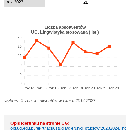
rok 2023
21
Liczba absolwentów
UG, Lingwistyka stosowana (IIst.)
25
20
15
10
5
0
rok 14
rok 15
rok 16
rok 17
rok 19
rok 20
rok 21
rok 23
wykres: liczba absolwentów w latach 2014-2023.
Opis kierunku na stronie UG:
old.ug.edu.pl/rekrutacja/studia/kierunki_studiow/20232024/lin