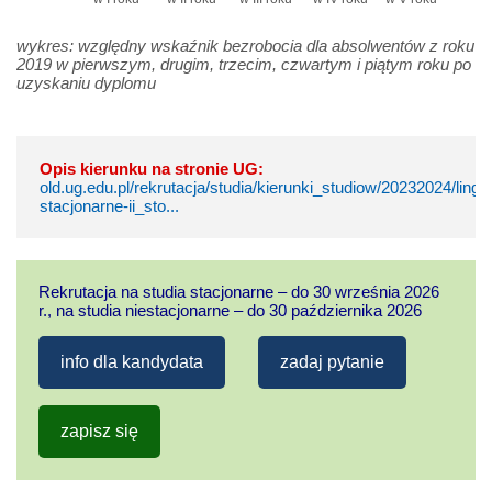
wykres: względny wskaźnik bezrobocia dla absolwentów z roku
2019 w pierwszym, drugim, trzecim, czwartym i piątym roku po
uzyskaniu dyplomu
Opis kierunku na stronie UG:
old.ug.edu.pl/rekrutacja/studia/kierunki_studiow/20232024/lin
stacjonarne-ii_sto...
Rekrutacja na studia stacjonarne – do 30 września 2026
r., na studia niestacjonarne – do 30 października 2026
info dla kandydata
zadaj pytanie
zapisz się