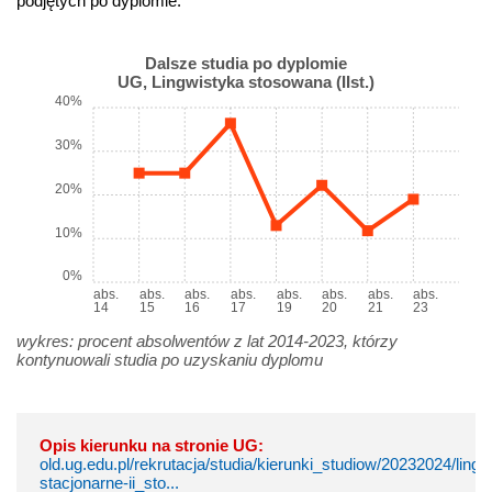
podjętych po dyplomie.
Dalsze studia po dyplomie
UG, Lingwistyka stosowana (IIst.)
40%
30%
20%
10%
0%
abs.
abs.
abs.
abs.
abs.
abs.
abs.
abs.
14
15
16
17
19
20
21
23
wykres: procent absolwentów z lat 2014-2023, którzy
kontynuowali studia po uzyskaniu dyplomu
Opis kierunku na stronie UG:
old.ug.edu.pl/rekrutacja/studia/kierunki_studiow/20232024/lin
stacjonarne-ii_sto...