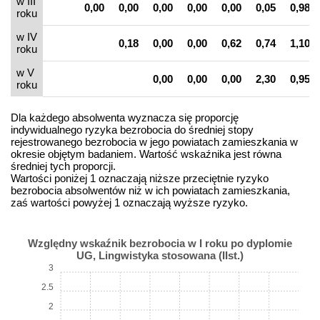
w III
0,00
0,00
0,00
0,00
0,00
0,05
0,98
roku
w IV
0,18
0,00
0,00
0,62
0,74
1,10
roku
w V
0,00
0,00
0,00
2,30
0,95
roku
Dla każdego absolwenta wyznacza się proporcję
indywidualnego ryzyka bezrobocia do średniej stopy
rejestrowanego bezrobocia w jego powiatach zamieszkania w
okresie objętym badaniem. Wartość wskaźnika jest równa
średniej tych proporcji.
Wartości poniżej 1 oznaczają niższe przeciętnie ryzyko
bezrobocia absolwentów niż w ich powiatach zamieszkania,
zaś wartości powyżej 1 oznaczają wyższe ryzyko.
Względny wskaźnik bezrobocia w I roku po dyplomie
UG, Lingwistyka stosowana (IIst.)
3
2.5
2