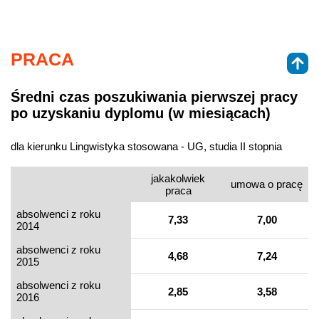
PRACA
Średni czas poszukiwania pierwszej pracy
po uzyskaniu dyplomu (w miesiącach)
dla kierunku Lingwistyka stosowana - UG, studia II stopnia
jakakolwiek
umowa o pracę
praca
absolwenci z roku
7,33
7,00
2014
absolwenci z roku
4,68
7,24
2015
absolwenci z roku
2,85
3,58
2016