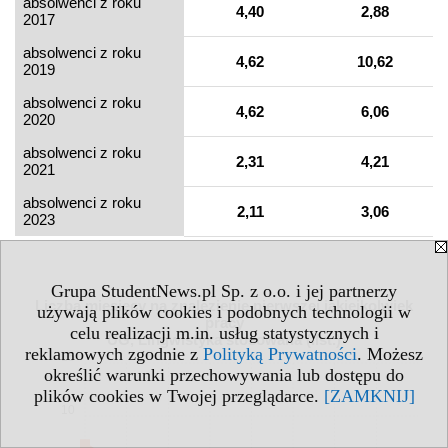
absolwenci z roku
4,40
2,88
2017
absolwenci z roku
4,62
10,62
2019
absolwenci z roku
4,62
6,06
2020
absolwenci z roku
2,31
4,21
2021
absolwenci z roku
2,11
3,06
2023
Grupa StudentNews.pl Sp. z o.o. i jej partnerzy
Liczba miesięcy na znalezienie pierwszej jakiejkolwiek
używają plików cookies i podobnych technologii w
pracy
celu realizacji m.in. usług statystycznych i
UG, Lingwistyka stosowana (IIst.)
reklamowych zgodnie z
Polityką Prywatności
. Możesz
15
określić warunki przechowywania lub dostępu do
plików cookies w Twojej przeglądarce.
[ZAMKNIJ]
10