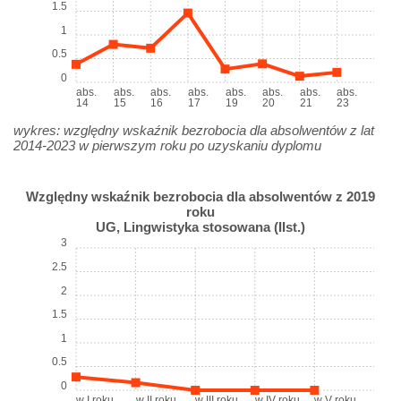
1.5
1
0.5
0
abs.
abs.
abs.
abs.
abs.
abs.
abs.
abs.
14
15
16
17
19
20
21
23
wykres: względny wskaźnik bezrobocia dla absolwentów z lat
2014-2023 w pierwszym roku po uzyskaniu dyplomu
Względny wskaźnik bezrobocia dla absolwentów z 2019
roku
UG, Lingwistyka stosowana (IIst.)
3
2.5
2
1.5
1
0.5
0
w I roku
w II roku
w III roku
w IV roku
w V roku