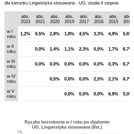
dla kierunku Lingwistyka stosowana - UG, studia II stopnia
abs.
abs.
abs.
abs.
abs.
abs.
abs.
abs.
2023
2021
2020
2019
2017
2016
2015
2014
w I
1,2%
0,5%
2,8%
1,8%
4,5%
3,3%
4,9%
5,6%
roku
w II
0,0%
1,4%
1,1%
2,3%
0,0%
1,7%
6,7%
roku
w III
0,0%
0,0%
0,0%
0,0%
0,0%
0,3%
6,7%
roku
w IV
0,5%
0,0%
0,0%
2,5%
2,1%
6,7%
roku
w V
0,0%
0,0%
0,0%
6,9%
5,0%
roku
Ryzyko bezrobocia w I roku po dyplomie
UG, Lingwistyka stosowana (IIst.)
7%