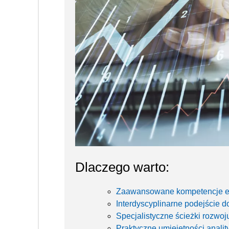
Dlaczego warto:
Zaawansowane kompetencje e
Interdyscyplinarne podejście d
Specjalistyczne ścieżki rozwoj
Praktyczne umiejętności anali