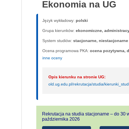
Ekonomia na UG
Język wykładowy:
polski
Grupa kierunków:
ekonomiczne, administrac
System studiów:
sta­cjo­nar­ne, nie­sta­cjo­nar­ne
Ocena programowa PKA:
ocena pozytywna, d
inne oceny
Opis kierunku na stronie UG:
old.ug.edu.pl/rekrutacja/studia/kierunki_st
Rekrutacja na studia stacjonarne – do 30 w
października 2026