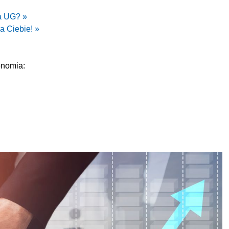
a UG? »
a Ciebie! »
onomia: