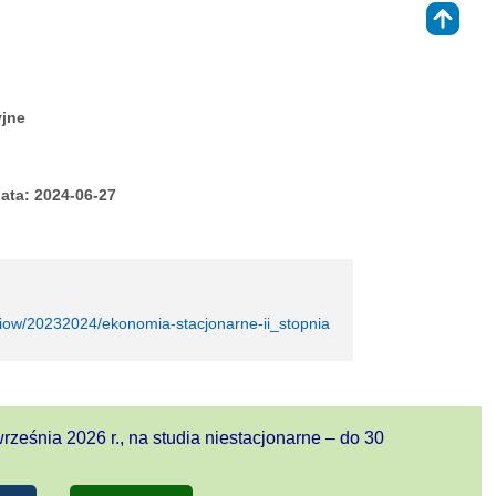
⇑
yjne
ata: 2024-06-27
udiow/20232024/ekonomia-stacjonarne-ii_stopnia
rześnia 2026 r., na studia niestacjonarne – do 30