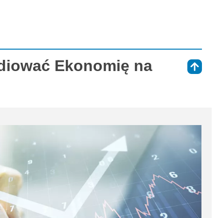
udiować Ekonomię na
⇑