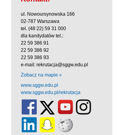
ul. Nowoursynowska 166
02-787 Warszawa
tel. (48 22) 59 31 000
dla kandydatów tel.:
22 59 386 91
22 59 386 92
22 59 386 93
e-mail: rekrutacja@sggw.edu.pl
Zobacz na mapie »
www.sggw.edu.pl
www.sggw.edu.pl/rekrutacja