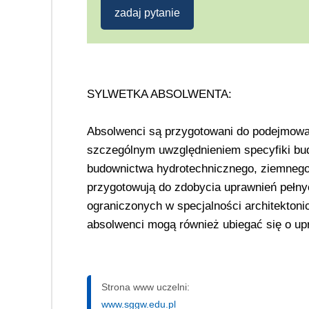
zadaj pytanie
SYLWETKA ABSOLWENTA:
Absolwenci są przygotowani do podejmowa
szczególnym uwzględnieniem specyfiki bud
budownictwa hydrotechnicznego, ziemnego or
przygotowują do zdobycia uprawnień pełny
ograniczonych w specjalności architektonic
absolwenci mogą również ubiegać się o up
Strona www uczelni:
www.sggw.edu.pl