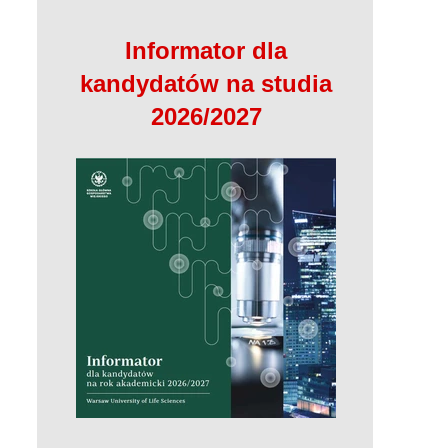
Informator dla
kandydatów na studia
2026/2027