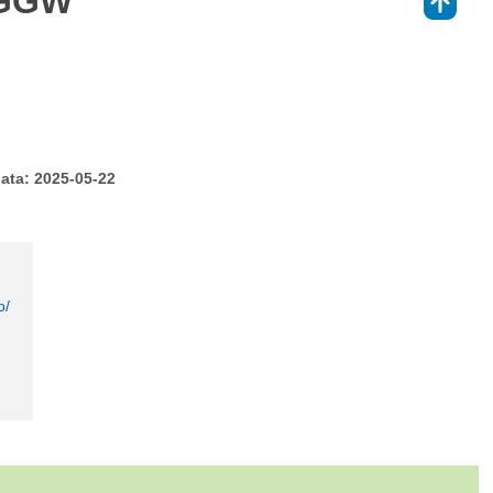
SGGW
⇑
ata: 2025-05-22
o/