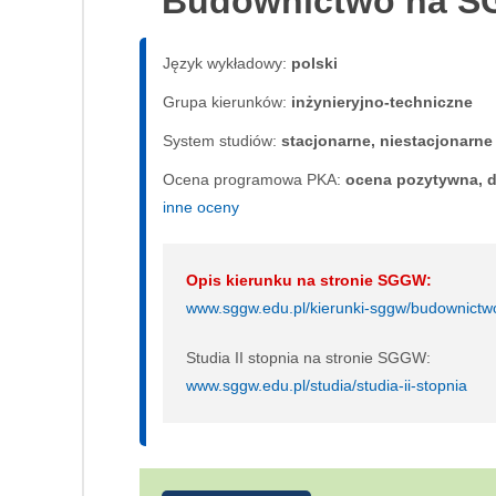
Budownictwo na 
Język wykładowy:
polski
Grupa kierunków:
inżynieryjno-techniczne
System studiów:
sta­cjo­nar­ne, nie­sta­cjo­nar­ne
Ocena programowa PKA:
ocena pozytywna, d
inne oceny
Opis kierunku na stronie SGGW:
www.sggw.edu.pl/kierunki-sggw/budownictw
Studia II stopnia na stronie SGGW:
www.sggw.edu.pl/studia/studia-ii-stopnia