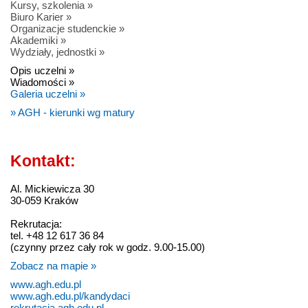
Kursy, szkolenia »
Biuro Karier »
Organizacje studenckie »
Akademiki »
Wydziały, jednostki »
Opis uczelni »
Wiadomości »
Galeria uczelni »
» AGH - kierunki wg matury
Kontakt:
Al. Mickiewicza 30
30-059 Kraków
Rekrutacja:
tel. +48 12 617 36 84
(czynny przez cały rok w godz. 9.00-15.00)
Zobacz na mapie »
www.agh.edu.pl
www.agh.edu.pl/kandydaci
rekrutacja.agh.edu.pl