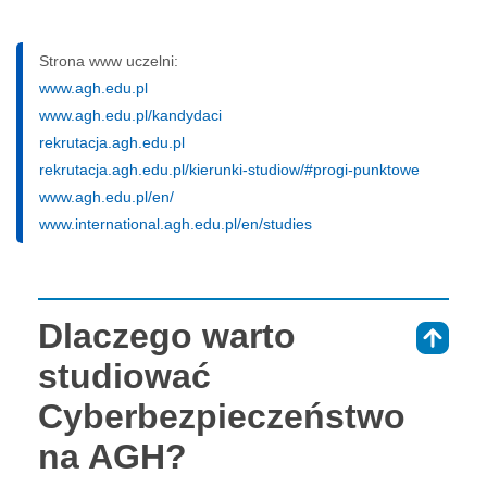
Strona www uczelni:
www.agh.edu.pl
www.agh.edu.pl/kandydaci
rekrutacja.agh.edu.pl
rekrutacja.agh.edu.pl/kierunki-studiow/#progi-punktowe
www.agh.edu.pl/en/
www.international.agh.edu.pl/en/studies
Dlaczego warto
⇑
studiować
Cyberbezpieczeństwo
na AGH?