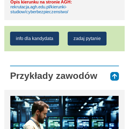
Opis kierunku na stronie AGH:
rekrutacja.agh.edu.pl/kierunki-
studiow/cyberbezpieczenstwo/
info dla kandydata
zadaj pytanie
Przykłady zawodów
⇑