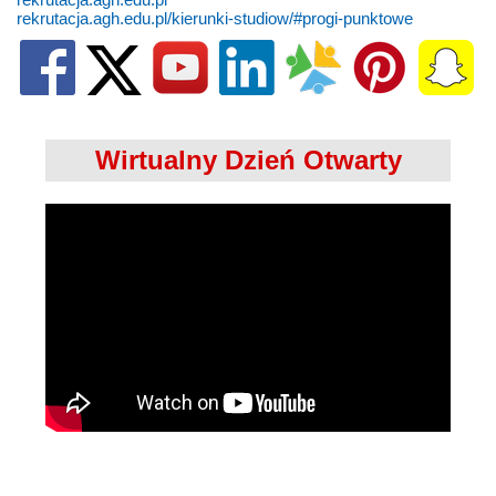
rekrutacja.agh.edu.pl/kierunki-studiow/#progi-punktowe
Wirtualny Dzień Otwarty