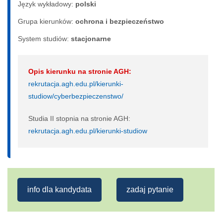
Język wykładowy:
polski
Grupa kierunków:
ochrona i bezpieczeństwo
System studiów:
sta­cjo­nar­ne
Opis kierunku na stronie AGH:
rekrutacja.agh.edu.pl/kierunki-
studiow/cyberbezpieczenstwo/
Studia II stopnia na stronie AGH:
rekrutacja.agh.edu.pl/kierunki-studiow
info dla kandydata
zadaj pytanie