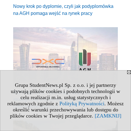
Nowy krok po dyplomie, czyli jak podyplomówka
na AGH pomaga wejść na rynek pracy
Grupa StudentNews.pl Sp. z o.o. i jej partnerzy
używają plików cookies i podobnych technologii w
AGH oraz DXC Technology rozpoczynają
celu realizacji m.in. usług statystycznych i
strategiczną współpracę w obszarze AI i
reklamowych zgodnie z
Polityką Prywatności
. Możesz
cyberbezpieczeństwa
określić warunki przechowywania lub dostępu do
plików cookies w Twojej przeglądarce.
[ZAMKNIJ]