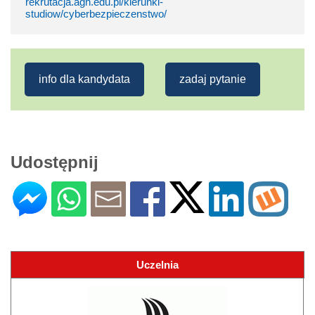
rekrutacja.agh.edu.pl/kierunki-
studiow/cyberbezpieczenstwo/
info dla kandydata
zadaj pytanie
Udostępnij
Uczelnia