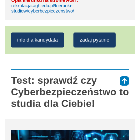
Opis kierunku na stronie AGH:
rekrutacja.agh.edu.pl/kierunki-
studiow/cyberbezpieczenstwo/
info dla kandydata
zadaj pytanie
Test: sprawdź czy
⇑
Cyberbezpieczeństwo to
studia dla Ciebie!