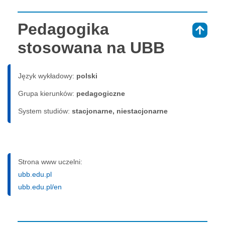
Pedagogika
⇑
stosowana na UBB
Język wykładowy:
polski
Grupa kierunków:
pedagogiczne
System studiów:
sta­cjo­nar­ne, nie­sta­cjo­nar­ne
Strona www uczelni:
ubb.edu.pl
ubb.edu.pl/en