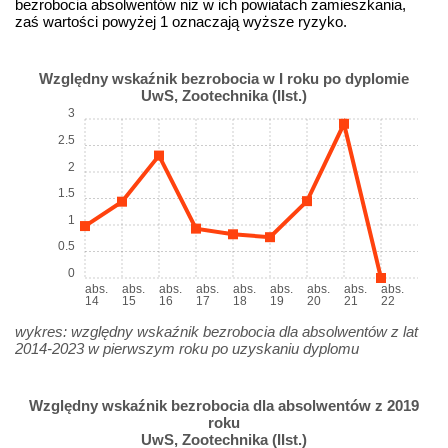
bezrobocia absolwentów niż w ich powiatach zamieszkania,
zaś wartości powyżej 1 oznaczają wyższe ryzyko.
Względny wskaźnik bezrobocia w I roku po dyplomie
UwS, Zootechnika (IIst.)
3
2.5
2
1.5
1
0.5
0
abs.
abs.
abs.
abs.
abs.
abs.
abs.
abs.
abs.
14
15
16
17
18
19
20
21
22
wykres: względny wskaźnik bezrobocia dla absolwentów z lat
2014-2023 w pierwszym roku po uzyskaniu dyplomu
Względny wskaźnik bezrobocia dla absolwentów z 2019
roku
UwS, Zootechnika (IIst.)