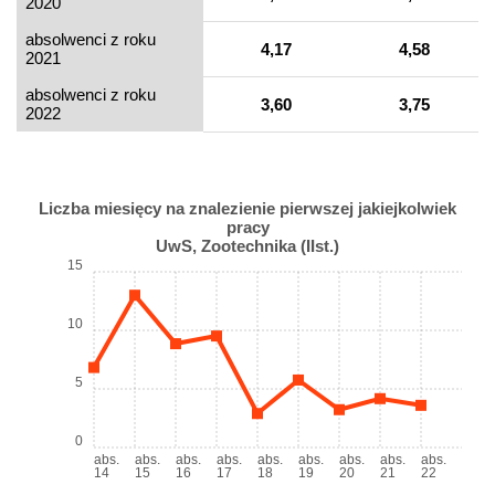
2020
absolwenci z roku
4,17
4,58
2021
absolwenci z roku
3,60
3,75
2022
Liczba miesięcy na znalezienie pierwszej jakiejkolwiek
pracy
UwS, Zootechnika (IIst.)
15
10
5
0
abs.
abs.
abs.
abs.
abs.
abs.
abs.
abs.
abs.
14
15
16
17
18
19
20
21
22