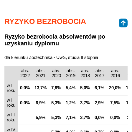
RYZYKO BEZROBOCIA
Ryzyko bezrobocia absolwentów po
uzyskaniu dyplomu
dla kierunku Zootechnika - UwS, studia II stopnia
abs.
abs.
abs.
abs.
abs.
abs.
abs.
ab
2022
2021
2020
2019
2018
2017
2016
20
w I
0,0%
13,7%
7,9%
5,4%
5,0%
6,1%
20,0%
14
roku
w II
0,0%
6,9%
5,3%
1,2%
3,7%
2,9%
7,5%
11
roku
w III
5,9%
5,3%
7,1%
3,7%
0,0%
0,0%
3,
roku
w IV