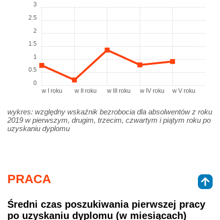
3
2.5
2
1.5
1
0.5
0
w I roku
w II roku
w III roku
w IV roku
w V roku
wykres: względny wskaźnik bezrobocia dla absolwentów z roku
2019 w pierwszym, drugim, trzecim, czwartym i piątym roku po
uzyskaniu dyplomu
PRACA
Średni czas poszukiwania pierwszej pracy
po uzyskaniu dyplomu (w miesiącach)