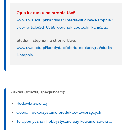
Opis kierunku na stronie UwS:
www.uws.edu.pl/kandydaci/oferta-studiow-ii-stopnia?
view=article&id=6855:kierunek-zootechnika-ii&ca...
Studia II stopnia na stronie UwS:
www.uws.edu.pl/kandydaci/oferta-edukacyjna/studia-
ii-stopnia
Zakres (ścieżki, specjalności):
Hodowla zwierząt
Ocena i wykorzystanie produktów zwierzęcych
Terapeutyczne i hobbystyczne użytkowanie zwierząt