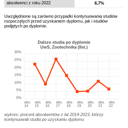
absolwenci z roku 2022
6,7%
Uwzględnione są zarówno przypadki kontynuowania studiów
rozpoczętych przed uzyskaniem dyplomu, jak i studiów
podjętych po dyplomie.
Dalsze studia po dyplomie
UwS, Zootechnika (IIst.)
30%
25%
20%
15%
10%
5%
0%
abs.
abs.
abs.
abs.
abs.
abs.
abs.
abs.
abs.
14
15
16
17
18
19
20
21
22
wykres: procent absolwentów z lat 2014-2023, którzy
kontynuowali studia po uzyskaniu dyplomu