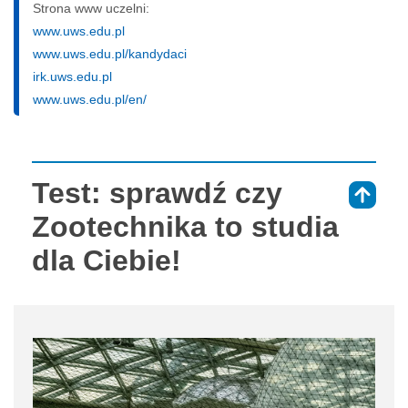
Strona www uczelni:
www.uws.edu.pl
www.uws.edu.pl/kandydaci
irk.uws.edu.pl
www.uws.edu.pl/en/
Test: sprawdź czy
⇑
Zootechnika to studia
dla Ciebie!