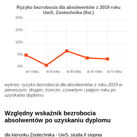
Ryzyko bezrobocia dla absolwentów z 2019 roku
UwS, Zootechnika (IIst.)
20%
15%
10%
5%
0%
w I roku
w II roku
w III roku
w IV roku
w V roku
wykres: ryzyko bezrobocia dla absolwentów z roku 2019 w
pierwszym, drugim, trzecim, czwartym i piątym roku po
uzyskaniu dyplomu
Względny wskaźnik bezrobocia
absolwentów po uzyskaniu dyplomu
dla kierunku Zootechnika - UwS, studia II stopnia