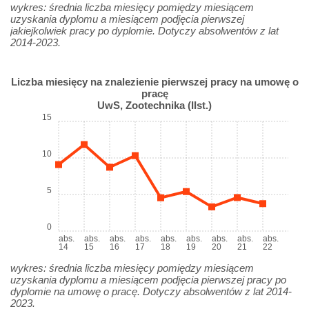
wykres: średnia liczba miesięcy pomiędzy miesiącem
uzyskania dyplomu a miesiącem podjęcia pierwszej
jakiejkolwiek pracy po dyplomie. Dotyczy absolwentów z lat
2014-2023.
Liczba miesięcy na znalezienie pierwszej pracy na umowę o
pracę
UwS, Zootechnika (IIst.)
15
10
5
0
abs.
abs.
abs.
abs.
abs.
abs.
abs.
abs.
abs.
14
15
16
17
18
19
20
21
22
wykres: średnia liczba miesięcy pomiędzy miesiącem
uzyskania dyplomu a miesiącem podjęcia pierwszej pracy po
dyplomie na umowę o pracę. Dotyczy absolwentów z lat 2014-
2023.