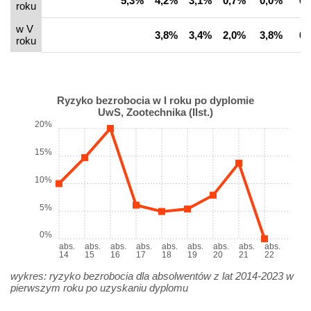
5,3%
4,2%
3,1%
0,7%
0,0%
0,
roku
w V
3,8%
3,4%
2,0%
3,8%
0,
roku
Ryzyko bezrobocia w I roku po dyplomie
UwS, Zootechnika (IIst.)
20%
15%
10%
5%
0%
abs.
abs.
abs.
abs.
abs.
abs.
abs.
abs.
abs.
14
15
16
17
18
19
20
21
22
wykres: ryzyko bezrobocia dla absolwentów z lat 2014-2023 w
pierwszym roku po uzyskaniu dyplomu