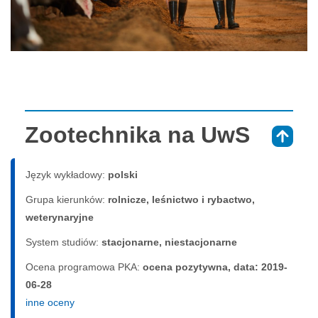
Zootechnika na UwS
⇑
Język wykładowy:
polski
Grupa kierunków:
rolnicze, leśnictwo i rybactwo,
weterynaryjne
System studiów:
sta­cjo­nar­ne, nie­sta­cjo­nar­ne
Ocena programowa PKA:
ocena pozytywna, data: 2019-
06-28
inne oceny