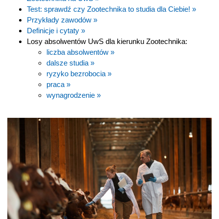
Test: sprawdź czy Zootechnika to studia dla Ciebie! »
Przykłady zawodów »
Definicje i cytaty »
Losy absolwentów UwS dla kierunku Zootechnika:
liczba absolwentów »
dalsze studia »
ryzyko bezrobocia »
praca »
wynagrodzenie »