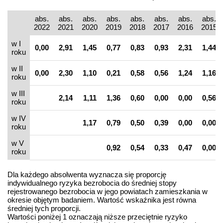
abs.
abs.
abs.
abs.
abs.
abs.
abs.
abs.
2022
2021
2020
2019
2018
2017
2016
2015
w I
0,00
2,91
1,45
0,77
0,83
0,93
2,31
1,44
roku
w II
0,00
2,30
1,10
0,21
0,58
0,56
1,24
1,16
roku
w III
2,14
1,11
1,36
0,60
0,00
0,00
0,56
roku
w IV
1,17
0,79
0,50
0,39
0,00
0,00
roku
w V
0,92
0,54
0,33
0,47
0,00
roku
Dla każdego absolwenta wyznacza się proporcję
indywidualnego ryzyka bezrobocia do średniej stopy
rejestrowanego bezrobocia w jego powiatach zamieszkania w
okresie objętym badaniem. Wartość wskaźnika jest równa
średniej tych proporcji.
Wartości poniżej 1 oznaczają niższe przeciętnie ryzyko