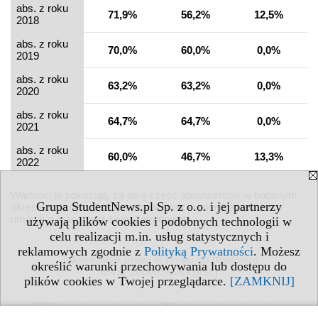
abs. z roku
71,9%
56,2%
12,5%
2018
abs. z roku
70,0%
60,0%
0,0%
2019
abs. z roku
63,2%
63,2%
0,0%
2020
abs. z roku
64,7%
64,7%
0,0%
2021
abs. z roku
60,0%
46,7%
13,3%
2022
Wartości te pokazują, za jaką część absolwentów w badanym
Grupa StudentNews.pl Sp. z o.o. i jej partnerzy
okresie wpłynęła składka z tytułu pracy: jakiejkolwiek, na
umowę o pracę oraz samozatrudnienia.
używają plików cookies i podobnych technologii w
celu realizacji m.in. usług statystycznych i
reklamowych zgodnie z
Polityką Prywatności
. Możesz
Jakakolwiek praca w I roku po dyplomie
określić warunki przechowywania lub dostępu do
UwS, Zootechnika (IIst.)
plików cookies w Twojej przeglądarce.
[ZAMKNIJ]
80%
70%