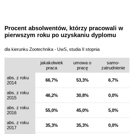
Procent absolwentów, którzy pracowali w
pierwszym roku po uzyskaniu dyplomu
dla kierunku Zootechnika - UwS, studia II stopnia
jakakolwiek
umowa o
samo­
praca
pracę
zatrudnienie
abs. z roku
66,7%
53,3%
6,7%
2014
abs. z roku
46,2%
30,8%
0,0%
2015
abs. z roku
55,0%
45,0%
5,0%
2016
abs. z roku
35,3%
35,3%
0,0%
2017