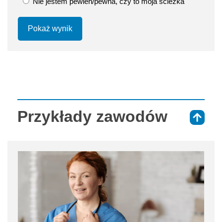
Nie jestem pewien/pewna, czy to moja ścieżka
Pokaż wynik
Przykłady zawodów
⇑