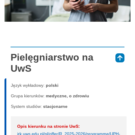
Pielęgniarstwo na
⇑
UwS
Język wykładowy:
polski
Grupa kierunków:
medyczne, o zdrowiu
System studiów:
sta­cjo­nar­ne
Opis kierunku na stronie UwS:
irk.uws.edu.pl/pl/offer/R_2025-2026/programme/UPH-