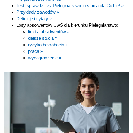
Test: sprawdź czy Pielęgniarstwo to studia dla Ciebie! »
Przykłady zawodów »
Definicje i cytaty »
Losy absolwentów UwS dla kierunku Pielęgniarstwo:
liczba absolwentów »
dalsze studia »
ryzyko bezrobocia »
praca »
wynagrodzenie »