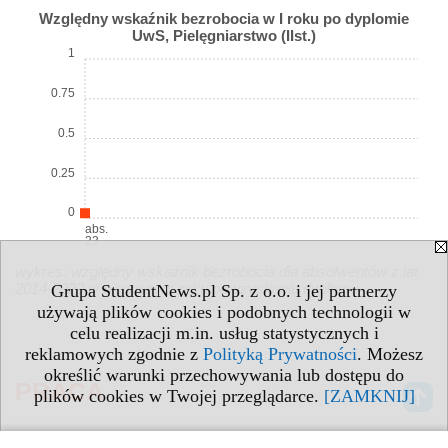
Względny wskaźnik bezrobocia w I roku po dyplomie
UwS, Pielęgniarstwo (IIst.)
1
0.75
0.5
0.25
0
abs.
23
wykres: względny wskaźnik bezrobocia dla absolwentów z lat
2014-2023 w pierwszym roku po uzyskaniu dyplomu
Grupa StudentNews.pl Sp. z o.o. i jej partnerzy
używają plików cookies i podobnych technologii w
celu realizacji m.in. usług statystycznych i
reklamowych zgodnie z
Polityką Prywatności
. Możesz
określić warunki przechowywania lub dostępu do
PRACA
plików cookies w Twojej przeglądarce.
[ZAMKNIJ]
Średni czas poszukiwania pierwszej pracy