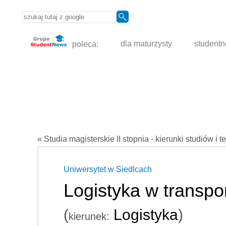
poleca:
dla maturzysty
student
« Studia magisterskie II stopnia - kierunki studiów i t
Uniwersytet w Siedlcach
Logistyka w transp
(
Logistyka
)
kierunek: