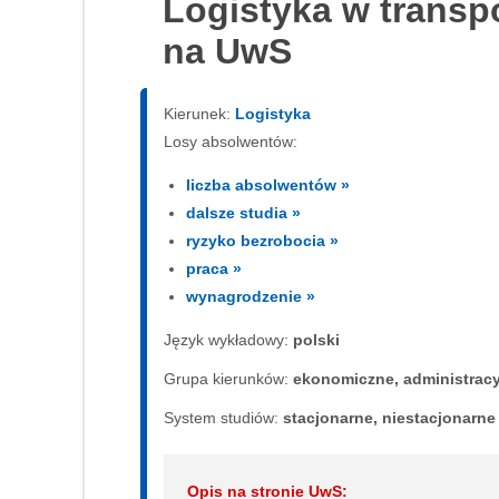
Logistyka w trans
na UwS
Kierunek:
Logistyka
Losy absolwentów:
liczba absolwentów »
dalsze studia »
ryzyko bezrobocia »
praca »
wynagrodzenie »
Język wykładowy:
polski
Grupa kierunków:
ekonomiczne, administrac
System studiów:
sta­cjo­nar­ne, nie­sta­cjo­nar­ne
Opis na stronie UwS: