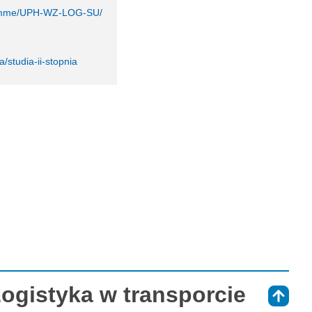
gramme/UPH-WZ-LOG-SU/
/studia-ii-stopnia
Logistyka w transporcie
⇑