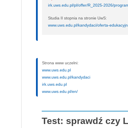
irk.uws.edu.pl/pl/offer/R_2025-2026/pro
Studia II stopnia na stronie UwS:
www.uws.edu.pl/kandydaci/oferta-edukacyjna
Strona www uczelni:
www.uws.edu.pl
www.uws.edu.pl/kandydaci
irk.uws.edu.pl
www.uws.edu.pl/en/
Test: sprawdź czy 