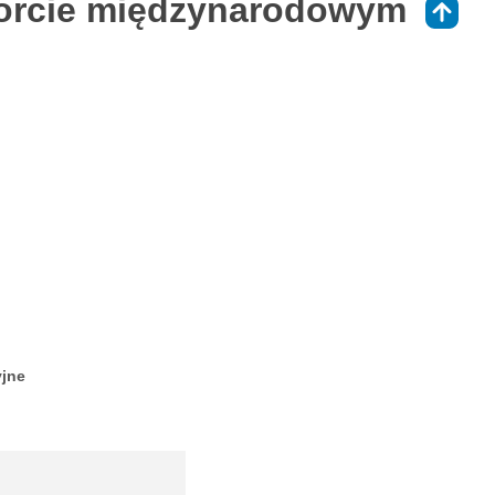
porcie międzynarodowym
⇑
yjne