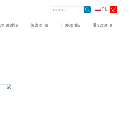
PL
ynierskie
jednolite
II stopnia
III stopnia