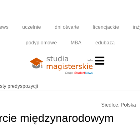
news
uczelnie
dni otwarte
licencjackie
inż
podyplomowe
MBA
edubaza
esty predyspozycji
Siedlce, Polska
orcie międzynarodowym