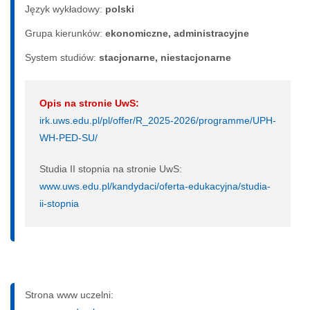
Język wykładowy:
polski
Grupa kierunków:
ekonomiczne, administracyjne
System studiów:
sta­cjo­nar­ne, nie­sta­cjo­nar­ne
Opis na stronie UwS:
irk.uws.edu.pl/pl/offer/R_2025-2026/programme/UPH-
WH-PED-SU/
Studia II stopnia na stronie UwS:
www.uws.edu.pl/kandydaci/oferta-edukacyjna/studia-
ii-stopnia
Strona www uczelni: