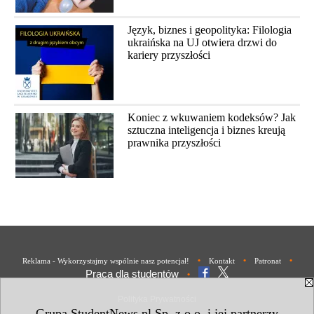
Język, biznes i geopolityka: Filologia
ukraińska na UJ otwiera drzwi do
kariery przyszłości
Koniec z wkuwaniem kodeksów? Jak
sztuczna inteligencja i biznes kreują
prawnika przyszłości
•
•
•
Reklama - Wykorzystajmy wspólnie nasz potencjał!
Kontakt
Patronat
Praca dla studentów
•
Polityka Prywatności
Grupa StudentNews.pl Sp. z o.o. i jej partnerzy