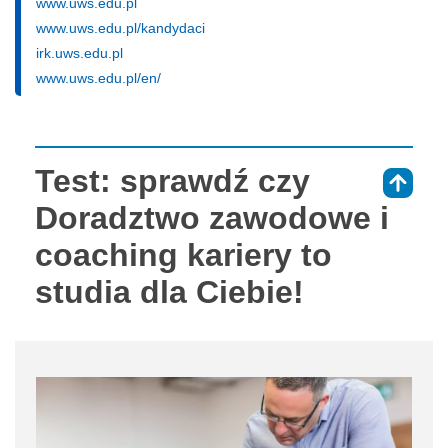
www.uws.edu.pl
www.uws.edu.pl/kandydaci
irk.uws.edu.pl
www.uws.edu.pl/en/
Test: sprawdź czy
⇑
Doradztwo zawodowe i
coaching kariery to
studia dla Ciebie!