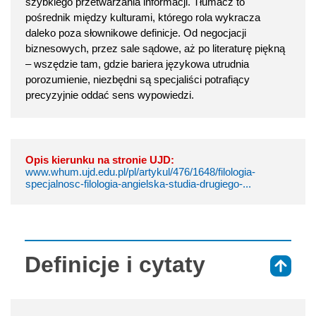
szybkiego przetwarzania informacji. Tłumacz to
pośrednik między kulturami, którego rola wykracza
daleko poza słownikowe definicje. Od negocjacji
biznesowych, przez sale sądowe, aż po literaturę piękną
– wszędzie tam, gdzie bariera językowa utrudnia
porozumienie, niezbędni są specjaliści potrafiący
precyzyjnie oddać sens wypowiedzi.
Opis kierunku na stronie UJD:
www.whum.ujd.edu.pl/pl/artykul/476/1648/filologia-
specjalnosc-filologia-angielska-studia-drugiego-...
Definicje i cytaty
⇑