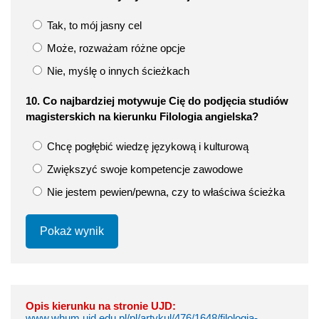
Tak, to mój jasny cel
Może, rozważam różne opcje
Nie, myślę o innych ścieżkach
10. Co najbardziej motywuje Cię do podjęcia studiów
magisterskich na kierunku Filologia angielska?
Chcę pogłębić wiedzę językową i kulturową
Zwiększyć swoje kompetencje zawodowe
Nie jestem pewien/pewna, czy to właściwa ścieżka
Pokaż wynik
Opis kierunku na stronie UJD:
www.whum.ujd.edu.pl/pl/artykul/476/1648/filologia-