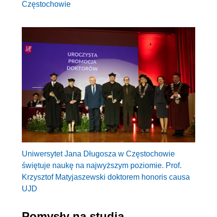
Częstochowie
Uniwersytet Jana Długosza w Częstochowie
świętuje naukę na najwyższym poziomie. Prof.
Krzysztof Matyjaszewski doktorem honoris causa
UJD
Pomysły na studia