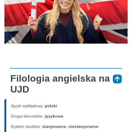
Filologia angielska na
⇑
UJD
Język wykładowy:
polski
Grupa kierunków:
językowe
System studiów:
sta­cjo­nar­ne, nie­sta­cjo­nar­ne