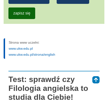
zapisz się
Strona www uczelni:
www.ukw.edu.pl
www.ukw.edu.pl/strona/english
Test: sprawdź czy
⇑
Filologia angielska to
studia dla Ciebie!