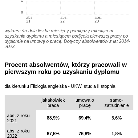
2
0
abs.
abs.
abs.
21
22
23
wykres: średnia liczba miesięcy pomiędzy miesiącem
uzyskania dyplomu a miesiącem podjęcia pierwszej pracy po
dyplomie na umowę o pracę. Dotyczy absolwentów z lat 2014-
2023.
Procent absolwentów, którzy pracowali w
pierwszym roku po uzyskaniu dyplomu
dla kierunku Filologia angielska - UKW, studia II stopnia
jakakolwiek
umowa o
samo­
praca
pracę
zatrudnienie
abs. z roku
88,9%
69,4%
5,6%
2021
abs. z roku
87,5%
76,8%
1,8%
2022