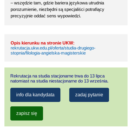
– wszędzie tam, gdzie bariera językowa utrudnia
porozumienie, niezbędni są specjaliści potrafiący
precyzyjnie oddać sens wypowiedzi.
Opis kierunku na stronie UKW:
rekrutacja.ukw.edu.pl/oferta/studia-drugiego-
stopnia/filologia-angielska-magisterskie
Rekrutacja na studia stacjonarne trwa do 13 lipca
natomiast na studia niestacjonarne do 13 września.
info dla kandydata
zadaj pytanie
zapisz się