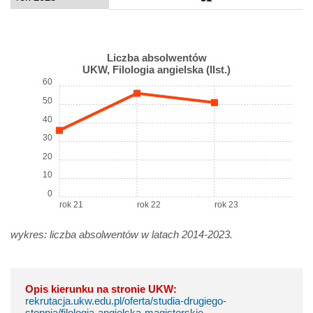
Liczba absolwentów
UKW, Filologia angielska (IIst.)
60
50
40
30
20
10
0
rok 21
rok 22
rok 23
wykres: liczba absolwentów w latach 2014-2023.
Opis kierunku na stronie UKW:
rekrutacja.ukw.edu.pl/oferta/studia-drugiego-
stopnia/filologia-angielska-magisterskie