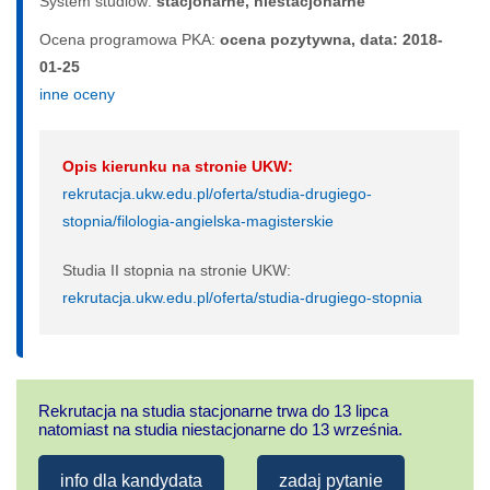
System studiów:
sta­cjo­nar­ne, nie­sta­cjo­nar­ne
Ocena programowa PKA:
ocena pozytywna, data: 2018-
01-25
inne oceny
Opis kierunku na stronie UKW:
rekrutacja.ukw.edu.pl/oferta/studia-drugiego-
stopnia/filologia-angielska-magisterskie
Studia II stopnia na stronie UKW:
rekrutacja.ukw.edu.pl/oferta/studia-drugiego-stopnia
Rekrutacja na studia stacjonarne trwa do 13 lipca
natomiast na studia niestacjonarne do 13 września.
info dla kandydata
zadaj pytanie