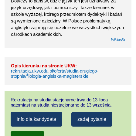
Dotyczy to państw, gdzie język ten jest uznawany za
język urzędowy, jak i pomocniczy. Także kierunek w
szkole wyższej, którego przedmiotem dydaktyki i badań
są wymienione dziedziny. W Polsce problematyką
anglistyki zajmują się uczelnie we wszystkich większych
ośrodkach akademickich.
Wikipedia
Opis kierunku na stronie UKW:
rekrutacja.ukw.edu.pl/oferta/studia-drugiego-
stopnia/filologia-angielska-magisterskie
Rekrutacja na studia stacjonarne trwa do 13 lipca
natomiast na studia niestacjonarne do 13 września.
info dla kandydata
zadaj pytanie