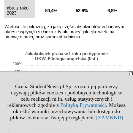
abs. z roku
80,4%
52,9%
9,8%
2023
Wartości te pokazują, za jaką część absolwentów w badanym
okresie wpłynęła składka z tytułu pracy: jakiejkolwiek, na
umowę o pracę oraz samozatrudnienia.
Jakakolwiek praca w I roku po dyplomie
UKW, Filologia angielska (IIst.)
100%
95%
90%
Grupa StudentNews.pl Sp. z o.o. i jej partnerzy
85%
używają plików cookies i podobnych technologii w
80%
celu realizacji m.in. usług statystycznych i
75%
reklamowych zgodnie z
Polityką Prywatności
. Możesz
określić warunki przechowywania lub dostępu do
70%
abs.
abs.
abs.
plików cookies w Twojej przeglądarce.
[ZAMKNIJ]
21
22
23
wykres: procent absolwentów z lat 2014-2023, którzy podjęli