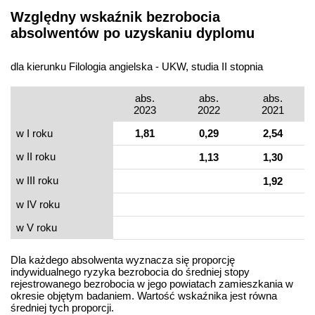
Względny wskaźnik bezrobocia
absolwentów po uzyskaniu dyplomu
dla kierunku Filologia angielska - UKW, studia II stopnia
abs.
abs.
abs.
2023
2022
2021
w I roku
1,81
0,29
2,54
w II roku
1,13
1,30
w III roku
1,92
w IV roku
w V roku
Dla każdego absolwenta wyznacza się proporcję
indywidualnego ryzyka bezrobocia do średniej stopy
rejestrowanego bezrobocia w jego powiatach zamieszkania w
okresie objętym badaniem. Wartość wskaźnika jest równa
średniej tych proporcji.