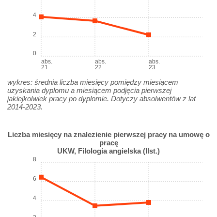
4
2
0
abs.
abs.
abs.
21
22
23
wykres: średnia liczba miesięcy pomiędzy miesiącem
uzyskania dyplomu a miesiącem podjęcia pierwszej
jakiejkolwiek pracy po dyplomie. Dotyczy absolwentów z lat
2014-2023.
Liczba miesięcy na znalezienie pierwszej pracy na umowę o
pracę
UKW, Filologia angielska (IIst.)
8
6
4