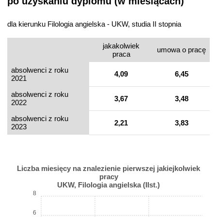
po uzyskaniu dyplomu (w miesiącach)
dla kierunku Filologia angielska - UKW, studia II stopnia
jakakolwiek
umowa o pracę
praca
absolwenci z roku
4,09
6,45
2021
absolwenci z roku
3,67
3,48
2022
absolwenci z roku
2,21
3,83
2023
Liczba miesięcy na znalezienie pierwszej jakiejkolwiek
pracy
UKW, Filologia angielska (IIst.)
8
6