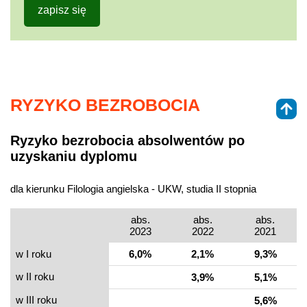
zapisz się
RYZYKO BEZROBOCIA
Ryzyko bezrobocia absolwentów po
uzyskaniu dyplomu
dla kierunku Filologia angielska - UKW, studia II stopnia
abs.
abs.
abs.
2023
2022
2021
w I roku
6,0%
2,1%
9,3%
w II roku
3,9%
5,1%
w III roku
5,6%