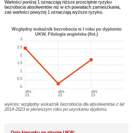
Wartości poniżej 1 oznaczają niższe przeciętnie ryzyko
bezrobocia absolwentów niż w ich powiatach zamieszkania,
zaś wartości powyżej 1 oznaczają wyższe ryzyko.
Względny wskaźnik bezrobocia w I roku po dyplomie
UKW, Filologia angielska (IIst.)
3
2.5
2
1.5
1
0.5
0
abs.
abs.
abs.
21
22
23
wykres: względny wskaźnik bezrobocia dla absolwentów z lat
2014-2023 w pierwszym roku po uzyskaniu dyplomu
Opis kierunku na stronie UKW: