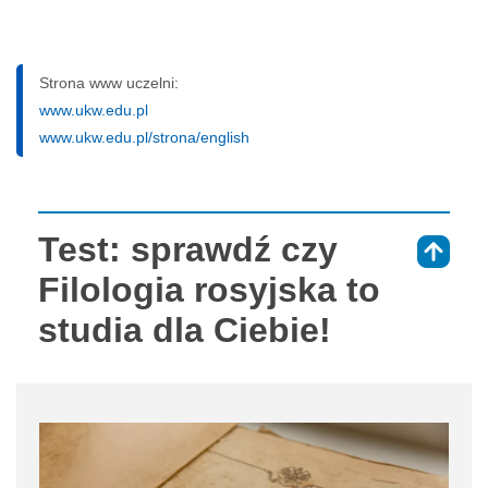
Strona www uczelni:
www.ukw.edu.pl
www.ukw.edu.pl/strona/english
Test: sprawdź czy
⇑
Filologia rosyjska to
studia dla Ciebie!