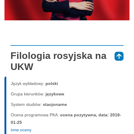
Filologia rosyjska na
⇑
UKW
Język wykładowy:
polski
Grupa kierunków:
językowe
System studiów:
sta­cjo­nar­ne
Ocena programowa PKA:
ocena pozytywna, data: 2018-
01-25
inne oceny