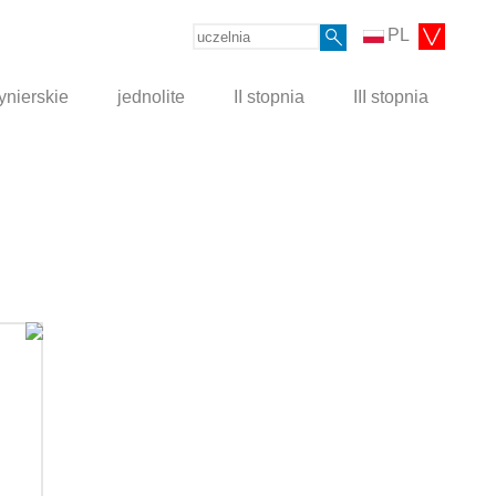
PL
ynierskie
jednolite
II stopnia
III stopnia