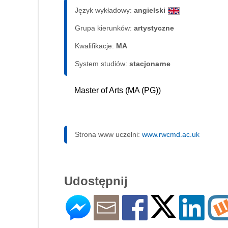
Język wykładowy:
angielski
Grupa kierunków:
artystyczne
Kwalifikacje:
MA
System studiów:
sta­cjo­nar­ne
Master of Arts (MA (PG))
Strona www uczelni:
www.rwcmd.ac.uk
Udostępnij