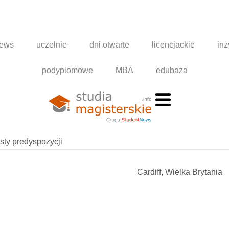
news
uczelnie
dni otwarte
licencjackie
inż
podyplomowe
MBA
edubaza
esty predyspozycji
Cardiff, Wielka Brytania