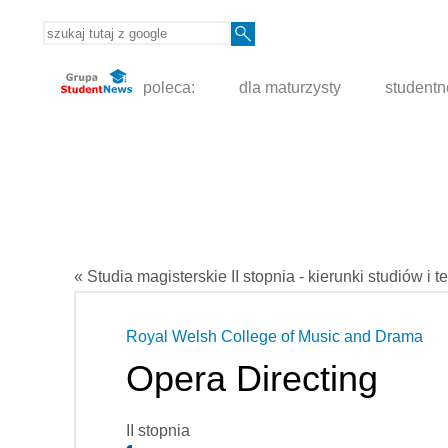
poleca:
dla maturzysty
student
« Studia magisterskie II stopnia - kierunki studiów i t
Royal Welsh College of Music and Drama
Opera Directing
II stopnia