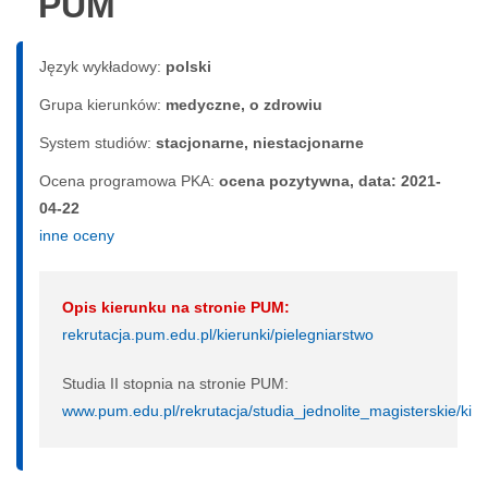
PUM
Język wykładowy:
polski
Grupa kierunków:
medyczne, o zdrowiu
System studiów:
sta­cjo­nar­ne, nie­sta­cjo­nar­ne
Ocena programowa PKA:
ocena pozytywna, data: 2021-
04-22
inne oceny
Opis kierunku na stronie PUM:
rekrutacja.pum.edu.pl/kierunki/pielegniarstwo
Studia II stopnia na stronie PUM:
www.pum.edu.pl/rekrutacja/studia_jednolite_magisterskie/kier