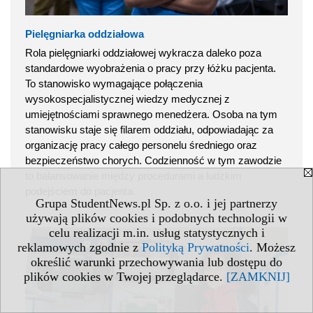
Pielęgniarka oddziałowa
Rola pielęgniarki oddziałowej wykracza daleko poza
standardowe wyobrażenia o pracy przy łóżku pacjenta.
To stanowisko wymagające połączenia
wysokospecjalistycznej wiedzy medycznej z
umiejętnościami sprawnego menedżera. Osoba na tym
stanowisku staje się filarem oddziału, odpowiadając za
organizację pracy całego personelu średniego oraz
bezpieczeństwo chorych. Codzienność w tym zawodzie
to balansowanie między procedurami a ludzkim
podejściem do pacjenta.
Grupa StudentNews.pl Sp. z o.o. i jej partnerzy
używają plików cookies i podobnych technologii w
celu realizacji m.in. usług statystycznych i
reklamowych zgodnie z
Polityką Prywatności
. Możesz
określić warunki przechowywania lub dostępu do
plików cookies w Twojej przeglądarce.
[ZAMKNIJ]