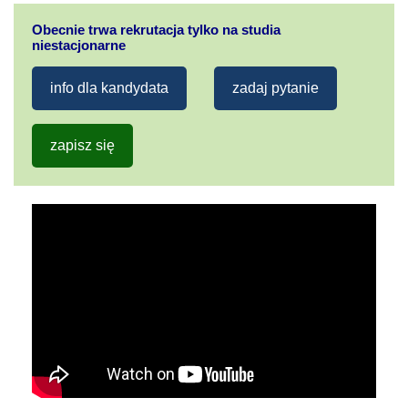
Obecnie trwa rekrutacja tylko na studia
niestacjonarne
info dla kandydata
zadaj pytanie
zapisz się