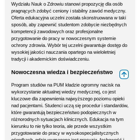
Wydziału Nauk o Zdrowiu stanowi propozycję dla osób
pragnących zdobyć ceniony i stabilny zawód medyczny.
Oferta edukacyjna uczelni została skonstruowana w taki
sposób, aby zapewnić studentom zdobycie niezbędnych
kompetencji zawodowych oraz profesjonalne
przygotowanie do pracy w nowoczesnym systemie
ochrony zdrowia. Wybór tej uczelni gwarantuje dostęp do
wysokiej jakości nauczania opartego na wieloletniej
tradycji i akademickim doświadczeniu.
Nowoczesna wiedza i bezpieczeństwo
⇑
Program studiów na PUM kładzie ogromny nacisk na
wykorzystanie aktualnej wiedzy medycznej, co jest
kluczowe dla zapewnienia najwyższego poziomu opieki
nad pacjentami. Studenci uczą się procedur i standardów,
które gwarantują bezpieczeństwo podopiecznych w
różnorodnych sytuacjach klinicznych. Edukacja na tym
kierunku to nie tylko teoria, ale przede wszystkim
przygotowanie do pracy w wysokospecjalistycznych
ośrodkach, gdzie wymagana jest precyzja, fachowość i